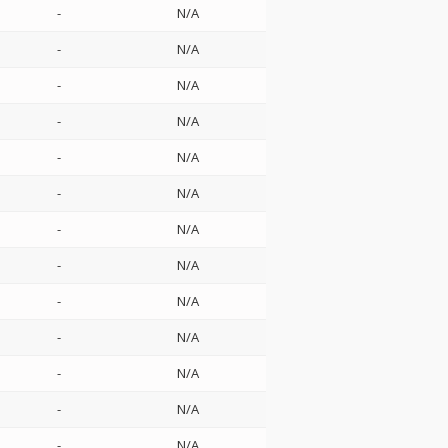
-
N/A
-
N/A
-
N/A
-
N/A
-
N/A
-
N/A
-
N/A
-
N/A
-
N/A
-
N/A
-
N/A
-
N/A
-
N/A