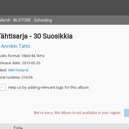
Merch
IN-STORE
Schooling
ähtisarja - 30 Suosikkia
Annikki Tähti
udio format: 16bit/44.1kHz
elease date: 2013-02-25
abel:
WM Finland
otal runtime: 314:36
Help us by adding relevant tags for this album
Title