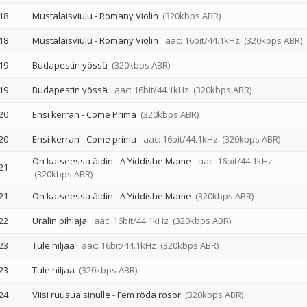
18
Mustalaisviulu - Romany Violin
(320kbps ABR)
18
Mustalaisviulu - Romany Violin
aac: 16bit/44.1kHz
(320kbps ABR)
19
Budapestin yössä
(320kbps ABR)
19
Budapestin yössä
aac: 16bit/44.1kHz
(320kbps ABR)
20
Ensi kerran - Come Prima
(320kbps ABR)
20
Ensi kerran - Come prima
aac: 16bit/44.1kHz
(320kbps ABR)
On katseessa äidin - A Yiddishe Mame
aac: 16bit/44.1kHz
21
(320kbps ABR)
21
On katseessa äidin - A Yiddishe Mame
(320kbps ABR)
22
Uralin pihlaja
aac: 16bit/44.1kHz
(320kbps ABR)
23
Tule hiljaa
aac: 16bit/44.1kHz
(320kbps ABR)
23
Tule hiljaa
(320kbps ABR)
24
Viisi ruusua sinulle - Fem röda rosor
(320kbps ABR)