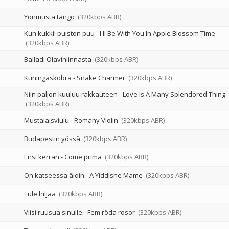
Yönmusta tango
(320kbps ABR)
Kun kukkii puiston puu - I'll Be With You In Apple Blossom Time
(320kbps ABR)
Balladi Olavinlinnasta
(320kbps ABR)
Kuningaskobra - Snake Charmer
(320kbps ABR)
Niin paljon kuuluu rakkauteen - Love Is A Many Splendored Thing
(320kbps ABR)
Mustalaisviulu - Romany Violin
(320kbps ABR)
Budapestin yössä
(320kbps ABR)
Ensi kerran - Come prima
(320kbps ABR)
On katseessa äidin - A Yiddishe Mame
(320kbps ABR)
Tule hiljaa
(320kbps ABR)
Viisi ruusua sinulle - Fem röda rosor
(320kbps ABR)