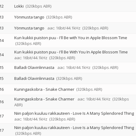
12
Lokki
(320kbps ABR)
13
Yönmusta tango
(320kbps ABR)
13
Yönmusta tango
aac: 16bit/44.1kHz
(320kbps ABR)
Kun kukkii puiston puu - I'll Be with You in Apple Blossom Time
14
(320kbps ABR)
Kun kukkii puiston puu - I'll Be With You In Apple Blossom Time
14
aac: 16bit/44.1kHz
(320kbps ABR)
15
Balladi Olavinlinnasta
aac: 16bit/44.1kHz
(320kbps ABR)
15
Balladi Olavinlinnasta
(320kbps ABR)
16
Kuningaskobra - Snake Charmer
(320kbps ABR)
Kuningaskobra - Snake Charmer
aac: 16bit/44.1kHz
(320kbps
16
ABR)
Niin paljon kuuluu rakkauteen - Love Is A Many Splendored Thing
17
aac: 16bit/44.1kHz
(320kbps ABR)
Niin paljon kuuluu rakkauteen - Love Is a Many Splendored Thing
17
(320kbps ABR)