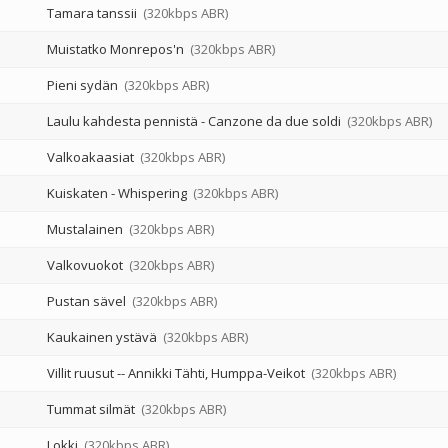
Tamara tanssii
(320kbps ABR)
Muistatko Monrepos'n
(320kbps ABR)
Pieni sydän
(320kbps ABR)
Laulu kahdesta pennistä - Canzone da due soldi
(320kbps ABR)
Valkoakaasiat
(320kbps ABR)
Kuiskaten - Whispering
(320kbps ABR)
Mustalainen
(320kbps ABR)
Valkovuokot
(320kbps ABR)
Pustan sävel
(320kbps ABR)
Kaukainen ystävä
(320kbps ABR)
Villit ruusut
--
Annikki Tähti
Humppa-Veikot
(320kbps ABR)
Tummat silmät
(320kbps ABR)
Lokki
(320kbps ABR)