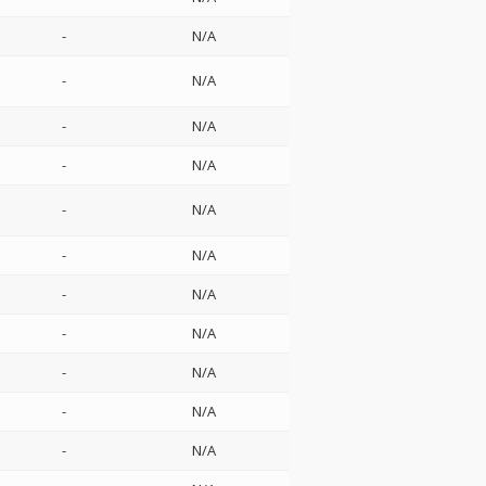
-
N/A
-
N/A
-
N/A
-
N/A
-
N/A
-
N/A
-
N/A
-
N/A
-
N/A
-
N/A
-
N/A