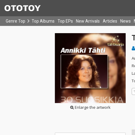
Genre Top
Top Albums
Top EPs
New Arrivals
Articles
News
T
A
R
L
T
Enlarge the artwork