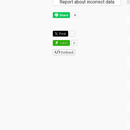
Report about incorrect data
Post
-
Like!
0
Embed