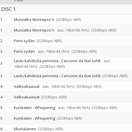
DISC 1
1
Muistatko Monrepos'n
(320kbps ABR)
1
Muistatko Monrepos'n
aac: 16bit/44.1kHz
(320kbps ABR)
2
Pieni sydän
(320kbps ABR)
2
Pieni sydän
aac: 16bit/44.1kHz
(320kbps ABR)
Laulu kahdesta pennistä - Canzone da due soldi
aac:
3
16bit/44.1kHz
(320kbps ABR)
3
Laulu kahdesta pennistä - Canzone da due soldi
(320kbps ABR)
4
Valkoakaasiat
aac: 16bit/44.1kHz
(320kbps ABR)
4
Valkoakaasiat
(320kbps ABR)
5
Kuiskaten - Whispering
aac: 16bit/44.1kHz
(320kbps ABR)
5
Kuiskaten - Whispering
(320kbps ABR)
6
Mustalainen
(320kbps ABR)