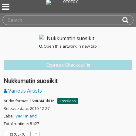
Open this artwork in new tab
Express Checkout
Nukkumatin suosikit
Various Artists
Audio format: 16bit/44.1kHz
Lossless
Release date: 2010-12-27
Label:
WM Finland
Total runtime: 81:27
ロスレス