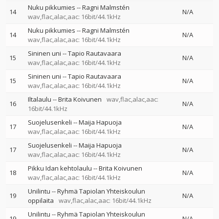
Nuku pikkumies
--
Ragni Malmstén
14
N/A
wav,flac,alac,aac: 16bit/44.1kHz
Nuku pikkumies
--
Ragni Malmstén
14
N/A
wav,flac,alac,aac: 16bit/44.1kHz
Sininen uni
--
Tapio Rautavaara
15
N/A
wav,flac,alac,aac: 16bit/44.1kHz
Sininen uni
--
Tapio Rautavaara
15
N/A
wav,flac,alac,aac: 16bit/44.1kHz
Iltalaulu
--
Brita Koivunen
wav,flac,alac,aac:
16
N/A
16bit/44.1kHz
Suojelusenkeli
--
Maija Hapuoja
17
N/A
wav,flac,alac,aac: 16bit/44.1kHz
Suojelusenkeli
--
Maija Hapuoja
17
N/A
wav,flac,alac,aac: 16bit/44.1kHz
Pikku Idan kehtolaulu
--
Brita Koivunen
18
N/A
wav,flac,alac,aac: 16bit/44.1kHz
Unilintu
--
Ryhmä Tapiolan Yhteiskoulun
19
N/A
oppilaita
wav,flac,alac,aac: 16bit/44.1kHz
Unilintu
--
Ryhmä Tapiolan Yhteiskoulun
19
N/A