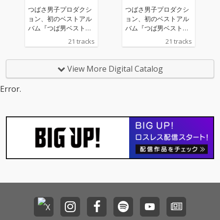
つばさ男子プロダクシ
つばさ男子プロダクシ
ョン、初のベストアル
ョン、初のベストアル
バム『つば男ベスト』
バム『つば男ベスト』
『つば男インストベス
『つば男インストベス
21 tracks
21 tracks
ト』の2作品配信リリ
ト』の2作品配信リリ
ース。 このベスト盤に
ース。 このベスト盤に
は、CUBERS、THE SU
は、CUBERS、THE SU
View More Digital Catalog
PER FRUIT、世が世な
PER FRUIT、世が世な
ら!!!、SHY、POCKET P
ら!!!、SHY、POCKET P
Error.
ANiC、峯脇から各5曲
ANiC、峯脇から各5曲
ずつを厳選。さらに、
ずつを厳選。さらに、
現つば男メンバー19名
現つば男メンバー19名
とつば男AP（CUBER
とつば男AP（CUBER
S）のTAKAを加えた総
S）のTAKAを加えた総
勢20名が、本アルバム
勢20名が、本アルバム
のために歌唱した新録
のために歌唱した新録
「Samenaide」を含む
「Samenaide」を含む
全21曲が収録される。
全21曲が収録される。
選曲はつばさ男子プロ
選曲はつばさ男子プロ
ダクションのチーフマ
ダクションのチーフマ
ネージャー・堀切裕真
ネージャー・堀切裕真
をはじめ、高橋芳朗、
をはじめ、高橋芳朗、
南波一海、坂井彩花、
南波一海、坂井彩花、