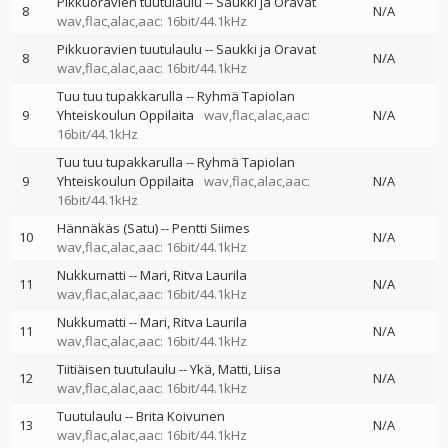
Pikkuoravien tuutulaulu
--
Saukki ja Oravat
8
N/A
wav,flac,alac,aac: 16bit/44.1kHz
Pikkuoravien tuutulaulu
--
Saukki ja Oravat
8
N/A
wav,flac,alac,aac: 16bit/44.1kHz
Tuu tuu tupakkarulla
--
Ryhmä Tapiolan
9
Yhteiskoulun Oppilaita
wav,flac,alac,aac:
N/A
16bit/44.1kHz
Tuu tuu tupakkarulla
--
Ryhmä Tapiolan
9
Yhteiskoulun Oppilaita
wav,flac,alac,aac:
N/A
16bit/44.1kHz
Hännäkäs (Satu)
--
Pentti Siimes
10
N/A
wav,flac,alac,aac: 16bit/44.1kHz
Nukkumatti
--
Mari
Ritva Laurila
11
N/A
wav,flac,alac,aac: 16bit/44.1kHz
Nukkumatti
--
Mari
Ritva Laurila
11
N/A
wav,flac,alac,aac: 16bit/44.1kHz
Tiitiäisen tuutulaulu
--
Ykä
Matti
Liisa
12
N/A
wav,flac,alac,aac: 16bit/44.1kHz
Tuutulaulu
--
Brita Koivunen
13
N/A
wav,flac,alac,aac: 16bit/44.1kHz