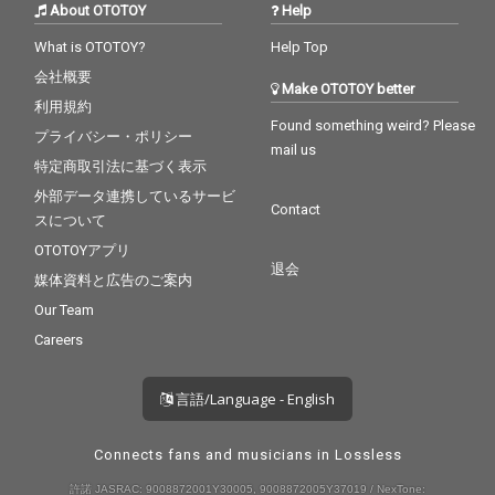
About OTOTOY
Help
What is OTOTOY?
Help Top
会社概要
Make OTOTOY better
利用規約
Found something weird? Please
プライバシー・ポリシー
mail us
特定商取引法に基づく表示
外部データ連携しているサービ
Contact
スについて
OTOTOYアプリ
退会
媒体資料と広告のご案内
Our Team
Careers
言語/Language - English
Connects fans and musicians in Lossless
許諾 JASRAC: 9008872001Y30005, 9008872005Y37019 / NexTone: