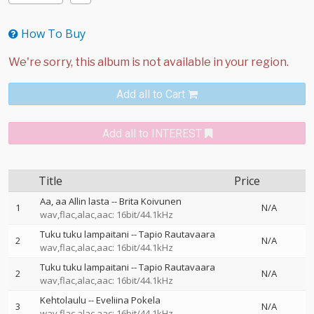
How To Buy
Add all to Cart
Add all to INTEREST
Title
Price
Aa, aa Allin lasta
--
Brita Koivunen
1
N/A
wav,flac,alac,aac: 16bit/44.1kHz
Tuku tuku lampaitani
--
Tapio Rautavaara
2
N/A
wav,flac,alac,aac: 16bit/44.1kHz
Tuku tuku lampaitani
--
Tapio Rautavaara
2
N/A
wav,flac,alac,aac: 16bit/44.1kHz
Kehtolaulu
--
Eveliina Pokela
3
N/A
wav,flac,alac,aac: 16bit/44.1kHz