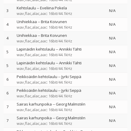
Kehtolaulu
--
Eveliina Pokela
3
N/A
wav,flac,alac,aac: 16bit/44.1kHz
Unihiekkaa
--
Brita Koivunen
4
N/A
wav,flac,alac,aac: 16bit/44.1kHz
Unihiekkaa
--
Brita Koivunen
4
N/A
wav,flac,alac,aac: 16bit/44.1kHz
Lapinäidin kehtolaulu
--
Annikki Tähti
5
N/A
wav,flac,alac,aac: 16bit/44.1kHz
Lapinäidin kehtolaulu
--
Annikki Tähti
5
N/A
wav,flac,alac,aac: 16bit/44.1kHz
Peikkoäidin kehtolaulu
--
Jyrki Seppä
6
N/A
wav,flac,alac,aac: 16bit/44.1kHz
Peikkoäidin kehtolaulu
--
Jyrki Seppä
6
N/A
wav,flac,alac,aac: 16bit/44.1kHz
Sairas karhunpoika
--
Georg Malmstén
7
N/A
wav,flac,alac,aac: 16bit/44.1kHz
Sairas karhunpoika
--
Georg Malmstén
7
N/A
wav,flac,alac,aac: 16bit/44.1kHz