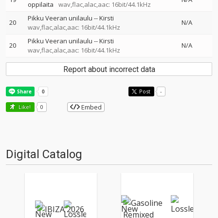
oppilaita
wav,flac,alac,aac: 16bit/44.1kHz
Pikku Veeran unilaulu
--
Kirsti
20
N/A
wav,flac,alac,aac: 16bit/44.1kHz
Pikku Veeran unilaulu
--
Kirsti
20
N/A
wav,flac,alac,aac: 16bit/44.1kHz
Report about incorrect data
Post
-
Embed
Like!
0
Digital Catalog