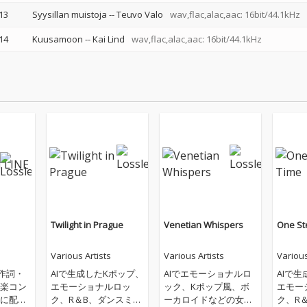
13
Syysillan muistoja
--
Teuvo Valo
wav,flac,alac,aac: 16bit/44.1kHz
14
Kuusamoon
--
Kai Lind
wav,flac,alac,aac: 16bit/44.1kHz
Twilight in Prague
Venetian Whispers
One St
Various Artists
Various Artists
Various
が、作詞・
AIで生成したKポップ、
AIでエモーショナルロ
AIで
楽コン
エモーショナルロッ
ック、Kポップ風、ボ
エモー
に配信
ク、R＆B、ダンスミュ
ーカロイドなどの女性
ク、R