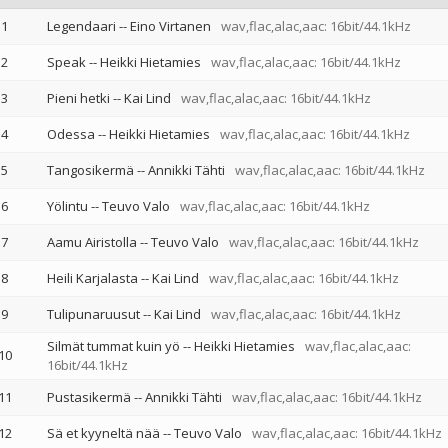
1
Legendaari
--
Eino Virtanen
wav,flac,alac,aac: 16bit/44.1kHz
2
Speak
--
Heikki Hietamies
wav,flac,alac,aac: 16bit/44.1kHz
3
Pieni hetki
--
Kai Lind
wav,flac,alac,aac: 16bit/44.1kHz
4
Odessa
--
Heikki Hietamies
wav,flac,alac,aac: 16bit/44.1kHz
5
Tangosikermä
--
Annikki Tähti
wav,flac,alac,aac: 16bit/44.1kHz
6
Yölintu
--
Teuvo Valo
wav,flac,alac,aac: 16bit/44.1kHz
7
Aamu Airistolla
--
Teuvo Valo
wav,flac,alac,aac: 16bit/44.1kHz
8
Heili Karjalasta
--
Kai Lind
wav,flac,alac,aac: 16bit/44.1kHz
9
Tulipunaruusut
--
Kai Lind
wav,flac,alac,aac: 16bit/44.1kHz
Silmät tummat kuin yö
--
Heikki Hietamies
wav,flac,alac,aac:
10
16bit/44.1kHz
11
Pustasikermä
--
Annikki Tähti
wav,flac,alac,aac: 16bit/44.1kHz
12
Sä et kyyneltä nää
--
Teuvo Valo
wav,flac,alac,aac: 16bit/44.1kHz