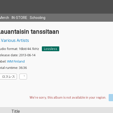
Merch
IN-STORE
Schooling
auantaisin tanssitaan
Various Artists
udio format: 16bit/44.1kHz
Lossless
elease date: 2013-06-14
abel:
WM Finland
otal runtime: 36:36
ロスレス
Title