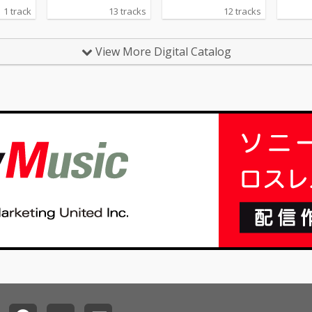
なジャ
ージックの曲を配信し
の曲を作成していま
ージッ
1 track
13 tracks
12 tracks
e、R&
ています。私の生成し
す。基本的に英語で、
ていま
pなどに
た曲があなたのお気に
いろんなジャンルが好
た曲が
入りの曲になることを
きなので幅広く、あな
入りの
View More Digital Catalog
願っています。
たの生活の中に溶け込
願って
むような曲を作成して
いきたいと思います。
よろしくお願いいたし
ます。