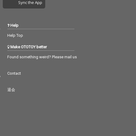
Sync the App
Help
Help Top
Make OTOTOY better
Found something weird? Please mail us
Contact
つ
退会