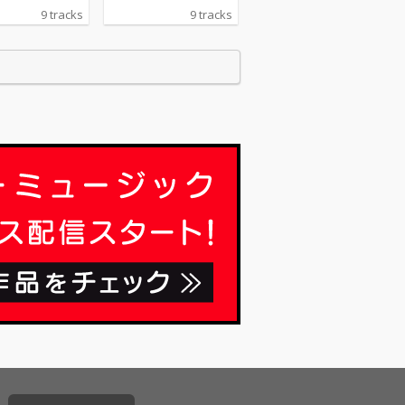
クの曲を配信し
ージックの曲を配信し
9 tracks
9 tracks
す。私の生成し
ています。私の生成し
あなたのお気に
た曲があなたのお気に
曲になることを
入りの曲になることを
います。
願っています。