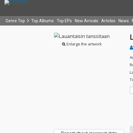
Genre Top
Top Albums
Top EPs
New Arrivals
Articles
News
L
Enlarge the artwork
A
R
L
T