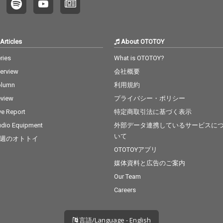
Articles
About OTOTOY
ries
What is OTOTOY?
terview
会社概要
olumn
利用規約
view
プライバシー・ポリシー
ve Report
特定商取引法に基づく表示
dio Equipment
外部データ連携しているサービスに
いて
週のオトトイ
OTOTOYアプリ
媒体資料と広告のご案内
Our Team
Careers
言語/Language - English