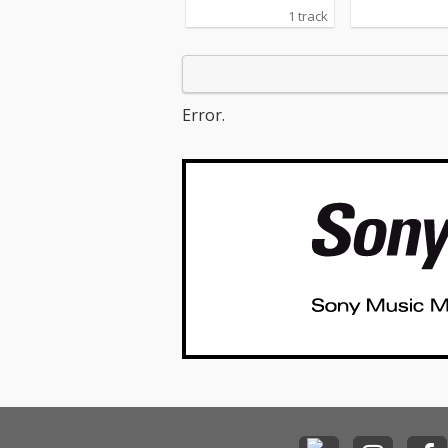
平線の彼方へ ver.2」
しています。主
1 track
として、配信いたしま
ンルは、Hous
す。海、大河、大空、
B、Soul、Po
そこに生きる鳥や魚な
なります。
どの生き物、自然や環
境とともに生きること
Error.
の大切さに、想いを込
めて創りました。