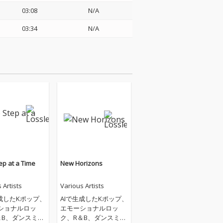
03:08
N/A
03:34
N/A
ep at a Time
New Horizons
 Artists
Various Artists
生成したKポップ、
AIで生成したKポップ、
ショナルロッ
エモーショナルロッ
＆B、ダンスミュ
ク、R＆B、ダンスミュ