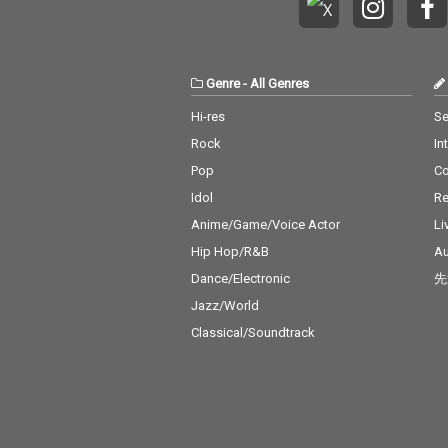
Genre
-
All Genres
Hi-res
Se
Rock
In
Pop
C
Idol
Re
Anime/Game/Voice Actor
Li
Hip Hop/R&B
Au
Dance/Electronic
先
Jazz/World
Classical/Soundtrack