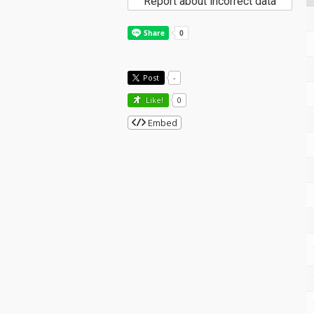
Report about incorrect data
Post
-
Like!
0
Embed