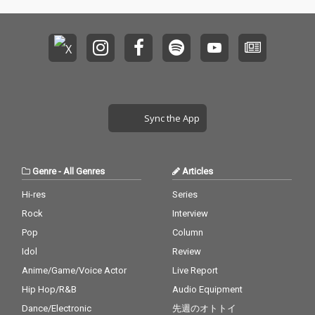
エット曲『君とスパゲ
エット曲『君とスパゲ
ッティ』。そして表題
ッティ』。そして表題
曲『だいすっき』は、
曲『だいすっき』は、
ゆるくもエネルギッシ
ゆるくもエネルギッシ
ュなモバンドの「今」
ュなモバンドの「今」
が詰まった、渾身のリ
が詰まった、渾身のリ
ードトラック！ 全11曲
ードトラック！ 全11曲
に加え、CDにのみ『だ
に加え、CDにのみ『だ
いすっき（宅録 versio
いすっき（宅録 versio
Sync the App
n）』を収録した全12
n）』を収録した全12
曲構成！
曲構成！
Genre
-
All Genres
Articles
Hi-res
Series
Rock
Interview
Pop
Column
Idol
Review
Anime/Game/Voice Actor
Live Report
Hip Hop/R&B
Audio Equipment
Dance/Electronic
先週のオトトイ