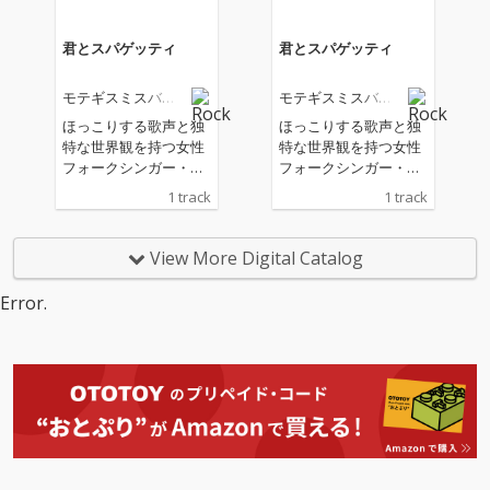
君とスパゲッティ
君とスパゲッティ
モテギスミスバン
モテギスミスバン
ド
ド
ほっこりする歌声と独
ほっこりする歌声と独
特な世界観を持つ女性
特な世界観を持つ女性
フォークシンガー・モ
フォークシンガー・モ
テギスミス率いる、健
テギスミス率いる、健
1 track
1 track
康的でクセになる脱力
康的でクセになる脱力
系モテギスミスバン
系モテギスミスバン
ド、2年ぶりの渾身
ド、2年ぶりの渾身
View More Digital Catalog
作！ 星野源のラジオ番
作！ 星野源のラジオ番
組『星野源のオールナ
組『星野源のオールナ
Error.
イトニッポン』で放送
イトニッポン』で放送
された宅録デモを基に
された宅録デモを基に
アレンジされた『うど
アレンジされた『うど
んじじい』。さらに、
んじじい』。さらに、
YouTubeチャンネル
YouTubeチャンネル
「岡田を追え!!」が登録
「岡田を追え!!」が登録
者数80万人を超えるお
者数80万人を超えるお
笑い芸人・岡田康太と
笑い芸人・岡田康太と
の、青臭さ全開のデュ
の、青臭さ全開のデュ