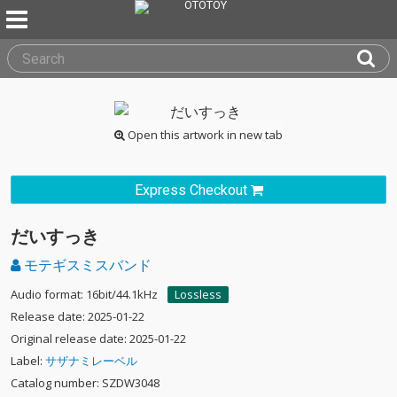
Open this artwork in new tab
Express Checkout
だいすっき
モテギスミスバンド
Audio format: 16bit/44.1kHz
Lossless
Release date: 2025-01-22
Original release date: 2025-01-22
Label:
サザナミレーベル
Catalog number: SZDW3048