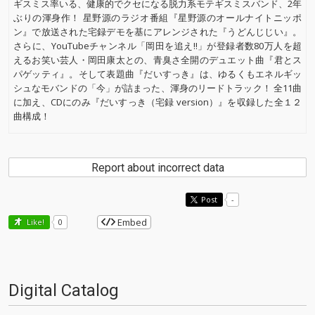
ギスミス率いる、健康的でクセになる脱力系モテギスミスバンド、2年
ぶりの渾身作！ 星野源のラジオ番組『星野源のオールナイトニッポ
ン』で放送された宅録デモを基にアレンジされた『うどんじじい』。
さらに、YouTubeチャンネル「岡田を追え!!」が登録者数80万人を超
えるお笑い芸人・岡田康太との、青臭さ全開のデュエット曲『君とス
パゲッティ』。そして表題曲『だいすっき』は、ゆるくもエネルギッ
シュなモバンドの「今」が詰まった、渾身のリードトラック！ 全11曲
に加え、CDにのみ『だいすっき（宅録 version）』を収録した全１２
曲構成！
Report about incorrect data
Post
-
Embed
Like!
0
Digital Catalog