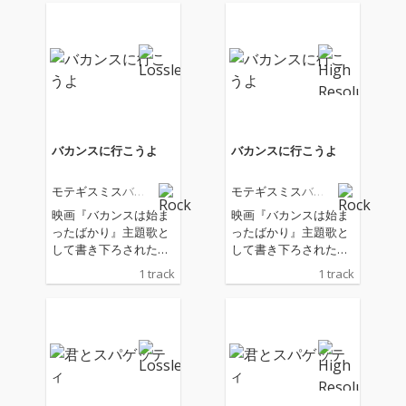
バカンスに行こうよ
バカンスに行こうよ
モテギスミスバン
モテギスミスバン
ド
ド
映画『バカンスは始ま
映画『バカンスは始ま
ったばかり』主題歌と
ったばかり』主題歌と
して書き下ろされた新
して書き下ろされた新
曲。 木村聡志監督によ
曲。 木村聡志監督によ
1 track
1 track
るENBUゼミナール・
るENBUゼミナール・
シネマプロジェクト第
シネマプロジェクト第
12弾作品『バカンスは
12弾作品『バカンスは
始まったばかり』は、
始まったばかり』は、
2026年6月19日(金)より
2026年6月19日(金)より
新宿武蔵野館ほか全国
新宿武蔵野館ほか全国
順次公開。
順次公開。