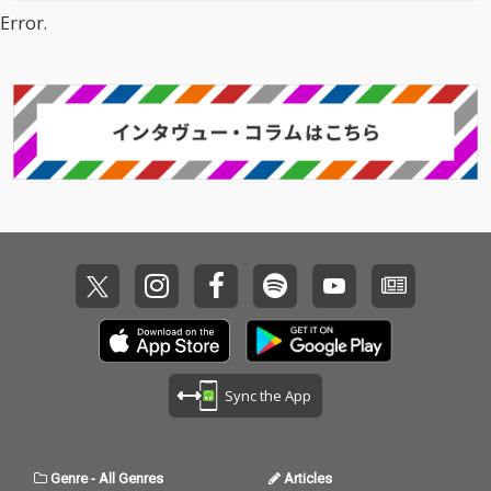
組『星野源のオールナ
組『星野源のオールナ
Error.
イトニッポン』で放送
イトニッポン』で放送
された宅録デモを基に
された宅録デモを基に
アレンジされた『うど
アレンジされた『うど
んじじい』。さらに、
んじじい』。さらに、
YouTubeチャンネル
YouTubeチャンネル
「岡田を追え!!」が登録
「岡田を追え!!」が登録
者数80万人を超えるお
者数80万人を超えるお
笑い芸人・岡田康太と
笑い芸人・岡田康太と
の、青臭さ全開のデュ
の、青臭さ全開のデュ
エット曲『君とスパゲ
エット曲『君とスパゲ
ッティ』。そして表題
ッティ』。そして表題
曲『だいすっき』は、
曲『だいすっき』は、
ゆるくもエネルギッシ
ゆるくもエネルギッシ
ュなモバンドの「今」
ュなモバンドの「今」
が詰まった、渾身のリ
が詰まった、渾身のリ
ードトラック！ 全11曲
ードトラック！ 全11曲
に加え、CDにのみ『だ
に加え、CDにのみ『だ
いすっき（宅録 versio
いすっき（宅録 versio
Sync the App
n）』を収録した全12
n）』を収録した全12
曲構成！
曲構成！
Genre
-
All Genres
Articles