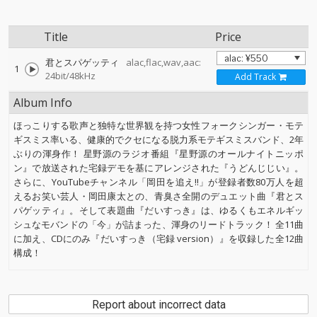
Title
Price
君とスパゲッティ
alac,flac,wav,aac:
1
24bit/48kHz
Add Track
Album Info
ほっこりする歌声と独特な世界観を持つ女性フォークシンガー・モテ
ギスミス率いる、健康的でクセになる脱力系モテギスミスバンド、2年
ぶりの渾身作！ 星野源のラジオ番組『星野源のオールナイトニッポ
ン』で放送された宅録デモを基にアレンジされた『うどんじじい』。
さらに、YouTubeチャンネル「岡田を追え!!」が登録者数80万人を超
えるお笑い芸人・岡田康太との、青臭さ全開のデュエット曲『君とス
パゲッティ』。そして表題曲『だいすっき』は、ゆるくもエネルギッ
シュなモバンドの「今」が詰まった、渾身のリードトラック！ 全11曲
に加え、CDにのみ『だいすっき（宅録 version）』を収録した全12曲
構成！
Report about incorrect data