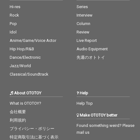
Hi-res
Series
Rock
Interview
Pop
Column
Idol
Review
Anime/Game/Voice Actor
Live Report
Hip Hop/R&B
Audio Equipment
Dance/Electronic
先週のオトトイ
Jazz/World
Classical/Soundtrack
About OTOTOY
Help
What is OTOTOY?
Help Top
会社概要
Make OTOTOY better
利用規約
Found something weird? Please
プライバシー・ポリシー
mail us
特定商取引法に基づく表示