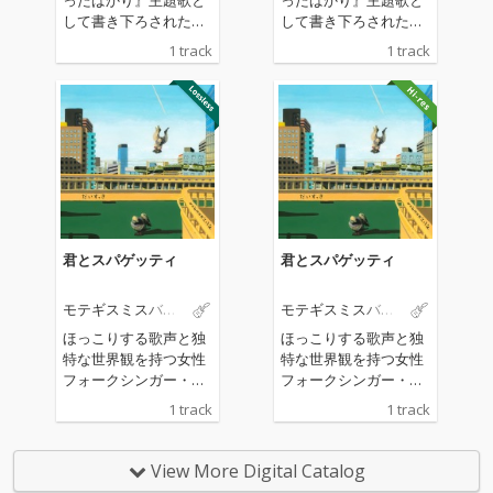
して書き下ろされた新
して書き下ろされた新
曲。 木村聡志監督によ
曲。 木村聡志監督によ
1 track
1 track
るENBUゼミナール・
るENBUゼミナール・
シネマプロジェクト第
シネマプロジェクト第
12弾作品『バカンスは
12弾作品『バカンスは
始まったばかり』は、
始まったばかり』は、
2026年6月19日(金)より
2026年6月19日(金)より
新宿武蔵野館ほか全国
新宿武蔵野館ほか全国
順次公開。
順次公開。
君とスパゲッティ
君とスパゲッティ
モテギスミスバン
モテギスミスバン
ド
ド
ほっこりする歌声と独
ほっこりする歌声と独
特な世界観を持つ女性
特な世界観を持つ女性
フォークシンガー・モ
フォークシンガー・モ
テギスミス率いる、健
テギスミス率いる、健
1 track
1 track
康的でクセになる脱力
康的でクセになる脱力
系モテギスミスバン
系モテギスミスバン
ド、2年ぶりの渾身
ド、2年ぶりの渾身
View More Digital Catalog
作！ 星野源のラジオ番
作！ 星野源のラジオ番