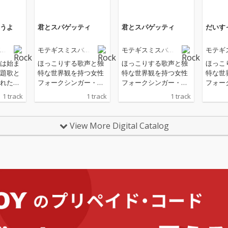
うよ
君とスパゲッティ
君とスパゲッティ
だいす
ン
モテギスミスバン
モテギスミスバン
モテギ
ド
ド
ド
は始ま
ほっこりする歌声と独
ほっこりする歌声と独
ほっこ
題歌と
特な世界観を持つ女性
特な世界観を持つ女性
特な世
れた新
フォークシンガー・モ
フォークシンガー・モ
フォー
監督によ
テギスミス率いる、健
テギスミス率いる、健
テギス
1 track
1 track
1 track
ール・
康的でクセになる脱力
康的でクセになる脱力
康的で
クト第
系モテギスミスバン
系モテギスミスバン
系モテ
カンスは
ド、2年ぶりの渾身
ド、2年ぶりの渾身
ド、2
View More Digital Catalog
』は、
作！ 星野源のラジオ番
作！ 星野源のラジオ番
作！ 
(金)より
組『星野源のオールナ
組『星野源のオールナ
組『星
か全国
イトニッポン』で放送
イトニッポン』で放送
イトニ
された宅録デモを基に
された宅録デモを基に
された
アレンジされた『うど
アレンジされた『うど
アレン
んじじい』。さらに、
んじじい』。さらに、
んじじ
YouTubeチャンネル
YouTubeチャンネル
YouT
「岡田を追え!!」が登録
「岡田を追え!!」が登録
「岡田
者数80万人を超えるお
者数80万人を超えるお
者数8
笑い芸人・岡田康太と
笑い芸人・岡田康太と
笑い芸
の、青臭さ全開のデュ
の、青臭さ全開のデュ
の、青