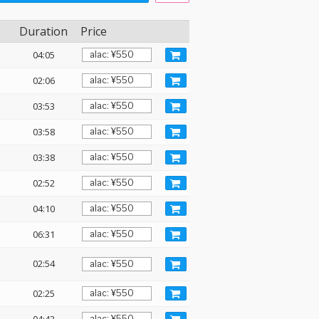
Duration
Price
04:05
02:06
03:53
03:58
03:38
02:52
04:10
06:31
02:54
02:25