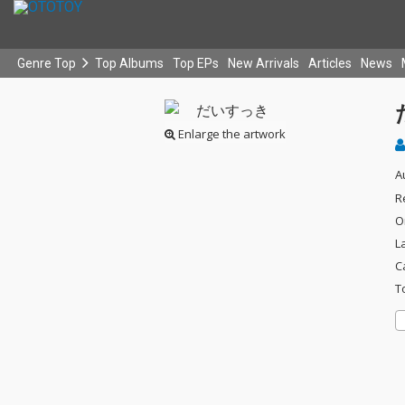
Genre Top
Top Albums
Top EPs
New Arrivals
Articles
News
Enlarge the artwork
A
R
O
L
C
T