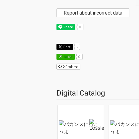
Report about incorrect data
Post
-
Like!
0
Embed
Digital Catalog