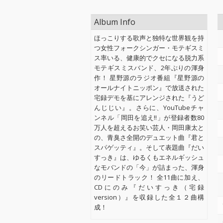
Album Info
ほっこりする歌声と独特な世界観を持
つ女性フォークシンガー・モテギスミ
ス率いる、健康的でクセになる脱力系
モテギスミスバンド、2年ぶりの渾身
作！ 星野源のラジオ番組『星野源の
オールナイトニッポン』で放送された
宅録デモを基にアレンジされた『うど
んじじい』。さらに、YouTubeチャ
ンネル「岡田を追え!!」が登録者数80
万人を超えるお笑い芸人・岡田康太と
の、青臭さ全開のデュエット曲『君と
スパゲッティ』。そして表題曲『だい
すっき』は、ゆるくもエネルギッシュ
なモバンドの「今」が詰まった、渾身
のリードトラック！ 全11曲に加え、
CDにのみ『だいすっき（宅録
version）』を収録した全１２曲構
成！