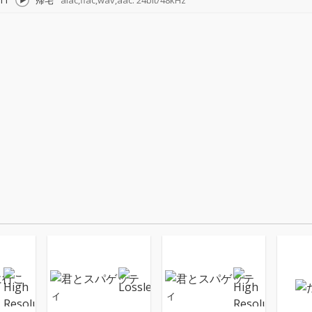
11
帰宅
alac,flac,wav,aac: 24bit/48kHz