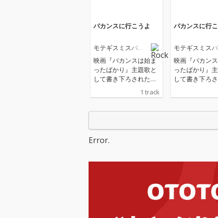
バカンスに行こうよ
バカンスに行こ
モテギスミスバン
モテギスミスバ
ド
ド
映画『バカンスは始ま
映画『バカンス
ったばかり』主題歌と
ったばかり』主
して書き下ろされた新
して書き下ろさ
曲。 木村聡志監督によ
曲。 木村聡志
1 track
るENBUゼミナール・
るENBUゼミナ
シネマプロジェクト第
シネマプロジェ
12弾作品『バカンスは
12弾作品『バ
始まったばかり』は、
始まったばかり
2026年6月19日(金)より
2026年6月19日
Error.
新宿武蔵野館ほか全国
新宿武蔵野館ほ
順次公開。
順次公開。