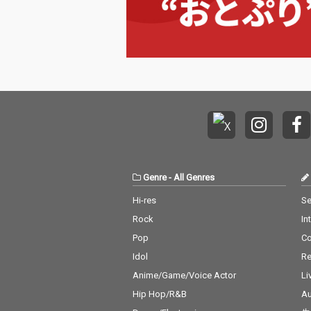
Genre
-
All Genres
Hi-res
Se
Rock
In
Pop
C
Idol
Re
Anime/Game/Voice Actor
Li
Hip Hop/R&B
Au