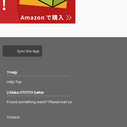
曲『君とスパゲ
エット曲『君とスパゲ
』。そして表題
ッティ』。そして表題
いすっき』は、
曲『だいすっき』は、
もエネルギッシ
ゆるくもエネルギッシ
バンドの「今」
ュなモバンドの「今」
った、渾身のリ
が詰まった、渾身のリ
ラック！ 全11曲
ードトラック！ 全11曲
、CDにのみ『だ
に加え、CDにのみ『だ
（宅録 versio
いすっき（宅録 versio
Sync the App
を収録した全１
n）』を収録した全１
成！
２曲構成！
Help
Help Top
Make OTOTOY better
Found something weird? Please mail us
Contact
つ