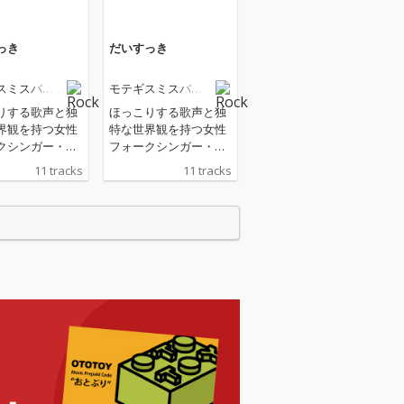
っき
だいすっき
スミスバン
モテギスミスバン
ド
りする歌声と独
ほっこりする歌声と独
界観を持つ女性
特な世界観を持つ女性
クシンガー・モ
フォークシンガー・モ
ミス率いる、健
テギスミス率いる、健
11 tracks
11 tracks
クセになる脱力
康的でクセになる脱力
ギスミスバン
系モテギスミスバン
年ぶりの渾身
ド、2年ぶりの渾身
星野源のラジオ番
作！ 星野源のラジオ番
野源のオールナ
組『星野源のオールナ
ッポン』で放送
イトニッポン』で放送
宅録デモを基に
された宅録デモを基に
ジされた『うど
アレンジされた『うど
い』。さらに、
んじじい』。さらに、
ubeチャンネル
YouTubeチャンネル
を追え!!」が登録
「岡田を追え!!」が登録
0万人を超えるお
者数80万人を超えるお
人・岡田康太と
笑い芸人・岡田康太と
臭さ全開のデュ
の、青臭さ全開のデュ