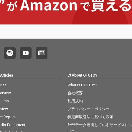
エット曲『君とスパゲ
エット曲『君とスパゲ
エット
ッティ』。そして表題
ッティ』。そして表題
ッティ
曲『だいすっき』は、
曲『だいすっき』は、
曲『だ
ゆるくもエネルギッシ
ゆるくもエネルギッシ
ゆるく
ュなモバンドの「今」
ュなモバンドの「今」
ュなモ
が詰まった、渾身のリ
が詰まった、渾身のリ
が詰ま
ードトラック！ 全11曲
ードトラック！ 全11曲
ードト
に加え、CDにのみ『だ
に加え、CDにのみ『だ
に加え
いすっき（宅録 versio
いすっき（宅録 versio
いすっき
n）』を収録した全12
n）』を収録した全12
n）』
曲構成！
曲構成！
２曲構
Articles
About OTOTOY
ries
What is OTOTOY?
terview
会社概要
olumn
利用規約
view
プライバシー・ポリシー
ve Report
特定商取引法に基づく表示
dio Equipment
外部データ連携しているサービスに
いて