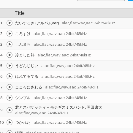
Title
1
だいすっき (アルバムver)
alac,flac,wav,aac: 24bit/48kHz
2
ころすけ
alac,flac,wav,aac: 24bit/48kHz
3
しんまち
alac,flac,wav,aac: 24bit/48kHz
4
冷ました熱
alac,flac,wav,aac: 24bit/48kHz
5
うどんじじい
alac,flac,wav,aac: 24bit/48kHz
6
はれてるてる
alac,flac,wav,aac: 24bit/48kHz
7
こころにさわる
alac,flac,wav,aac: 24bit/48kHz
8
シンプル
alac,flac,wav,aac: 24bit/48kHz
君とスパゲッティ
--
モテギスミスバンド
岡田康太
9
alac,flac,wav,aac: 24bit/48kHz
10
つかれた
alac,flac,wav,aac: 24bit/48kHz