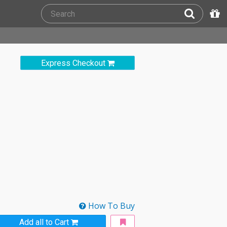
Express Checkout
How To Buy
Add all to Cart