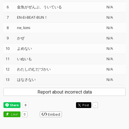
6
金魚がぜんぶ、ういている
N/A
7
EN-EI-BEAT-BUN！
N/A
8
ne, kimi
N/A
9
かぜ
N/A
10
よめない
N/A
11
いぬいも
N/A
12
わたしのむだづかい
N/A
13
はなさない
N/A
Report about incorrect data
Post
-
Embed
Like!
0