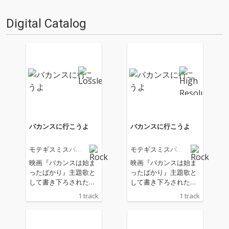
Digital Catalog
バカンスに行こうよ
バカンスに行こうよ
モテギスミスバン
モテギスミスバン
ド
ド
映画『バカンスは始ま
映画『バカンスは始ま
ったばかり』主題歌と
ったばかり』主題歌と
して書き下ろされた新
して書き下ろされた新
曲。 木村聡志監督によ
曲。 木村聡志監督によ
1 track
1 track
るENBUゼミナール・
るENBUゼミナール・
シネマプロジェクト第
シネマプロジェクト第
12弾作品『バカンスは
12弾作品『バカンスは