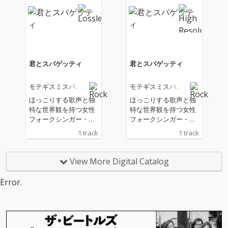
始まったばかり』は、
始まったばかり』は、
2026年6月19日(金)より
2026年6月19日(金)より
新宿武蔵野館ほか全国
新宿武蔵野館ほか全国
順次公開。
順次公開。
君とスパゲッティ
君とスパゲッティ
モテギスミスバン
モテギスミスバン
ド
ド
ほっこりする歌声と独
ほっこりする歌声と独
特な世界観を持つ女性
特な世界観を持つ女性
フォークシンガー・モ
フォークシンガー・モ
テギスミス率いる、健
テギスミス率いる、健
1 track
1 track
康的でクセになる脱力
康的でクセになる脱力
系モテギスミスバン
系モテギスミスバン
ド、2年ぶりの渾身
ド、2年ぶりの渾身
View More Digital Catalog
作！ 星野源のラジオ番
作！ 星野源のラジオ番
組『星野源のオールナ
組『星野源のオールナ
Error.
イトニッポン』で放送
イトニッポン』で放送
された宅録デモを基に
された宅録デモを基に
アレンジされた『うど
アレンジされた『うど
んじじい』。さらに、
んじじい』。さらに、
YouTubeチャンネル
YouTubeチャンネル