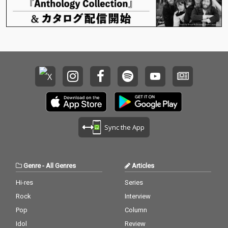
「岡田を追え!!」が登録
「岡田を追え!!」が登録
者数80万人を超えるお
者数80万人を超えるお
笑い芸人・岡田康太と
笑い芸人・岡田康太と
の、青臭さ全開のデュ
の、青臭さ全開のデュ
エット曲『君とスパゲ
エット曲『君とスパゲ
ッティ』。そして表題
ッティ』。そして表題
曲『だいすっき』は、
曲『だいすっき』は、
ゆるくもエネルギッシ
ゆるくもエネルギッシ
ュなモバンドの「今」
ュなモバンドの「今」
が詰まった、渾身のリ
が詰まった、渾身のリ
ードトラック！ 全11曲
ードトラック！ 全11曲
に加え、CDにのみ『だ
に加え、CDにのみ『だ
いすっき（宅録 versio
いすっき（宅録 versio
Sync the App
n）』を収録した全12
n）』を収録した全12
曲構成！
曲構成！
Genre
-
All Genres
Articles
Hi-res
Series
Rock
Interview
Pop
Column
Idol
Review