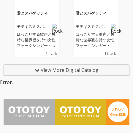
君とスパゲッティ
君とスパゲッティ
モテギスミスバン
モテギスミスバン
ド
ド
ほっこりする歌声と独
ほっこりする歌声と独
特な世界観を持つ女性
特な世界観を持つ女性
フォークシンガー・モ
フォークシンガー・モ
テギスミス率いる、健
テギスミス率いる、健
1 track
1 track
康的でクセになる脱力
康的でクセになる脱力
系モテギスミスバン
系モテギスミスバン
ド、2年ぶりの渾身
ド、2年ぶりの渾身
View More Digital Catalog
作！ 星野源のラジオ番
作！ 星野源のラジオ番
組『星野源のオールナ
組『星野源のオールナ
Error.
イトニッポン』で放送
イトニッポン』で放送
された宅録デモを基に
された宅録デモを基に
アレンジされた『うど
アレンジされた『うど
んじじい』。さらに、
んじじい』。さらに、
YouTubeチャンネル
YouTubeチャンネル
「岡田を追え!!」が登録
「岡田を追え!!」が登録
者数80万人を超えるお
者数80万人を超えるお
笑い芸人・岡田康太と
笑い芸人・岡田康太と
の、青臭さ全開のデュ
の、青臭さ全開のデュ