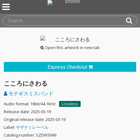
Open this artwork in new tab
Express Checkout
こころにさわる
モテギスミスバンド
Audio format: 16bit/44.1kHz
Lossless
Release date: 2025-03-19
Original release date: 2025-03-19
Label:
サザナミレーベル
Catalog number: SZDW3049