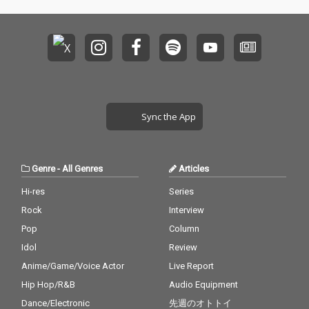
エット曲『君とスパゲ
エット曲『君とスパゲ
ッティ』。そして表題
ッティ』。そして表題
曲『だいすっき』は、
曲『だいすっき』は、
ゆるくもエネルギッシ
ゆるくもエネルギッシ
ュなモバンドの「今」
ュなモバンドの「今」
が詰まった、渾身のリ
が詰まった、渾身のリ
ードトラック！ 全11曲
ードトラック！ 全11曲
に加え、CDにのみ『だ
に加え、CDにのみ『だ
いすっき（宅録 versio
いすっき（宅録 versio
Sync the App
n）』を収録した全12
n）』を収録した全12
曲構成！
曲構成！
Genre
-
All Genres
Articles
Hi-res
Series
Rock
Interview
Pop
Column
Idol
Review
Anime/Game/Voice Actor
Live Report
Hip Hop/R&B
Audio Equipment
Dance/Electronic
先週のオトトイ