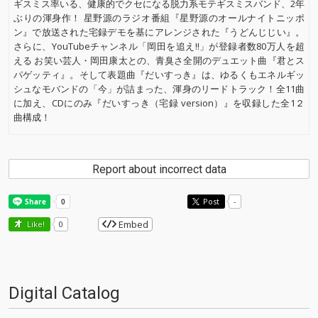
ギスミス率いる、健康的でクセになる脱力系モテギスミスバンド、2年
ぶりの渾身作！ 星野源のラジオ番組『星野源のオールナイトニッポ
ン』で放送された宅録デモを基にアレンジされた『うどんじじい』。
さらに、YouTubeチャンネル「岡田を追え!!」が登録者数80万人を超
える お笑い芸人・岡田康太との、青臭さ全開のデュエット曲『君とス
パゲッティ』。そして表題曲『だいすっき』は、ゆるくもエネルギッ
シュなモバンドの「今」が詰まった、渾身のリードトラック！全11曲
に加え、CDにのみ『だいすっき（宅録 version）』を収録した全1２
曲構成！
Report about incorrect data
Post
-
Embed
Like!
0
Digital Catalog