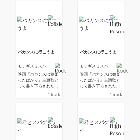
バカンスに行こうよ
バカンスに行こうよ
モテギスミスバン
モテギスミスバン
ド
ド
映画『バカンスは始ま
映画『バカンスは始ま
ったばかり』主題歌と
ったばかり』主題歌と
して書き下ろされた新
して書き下ろされた新
曲。 木村聡志監督によ
曲。 木村聡志監督によ
1 track
1 track
るENBUゼミナール・
るENBUゼミナール・
シネマプロジェクト第
シネマプロジェクト第
12弾作品『バカンスは
12弾作品『バカンスは
始まったばかり』は、
始まったばかり』は、
2026年6月19日(金)より
2026年6月19日(金)より
新宿武蔵野館ほか全国
新宿武蔵野館ほか全国
順次公開。
順次公開。