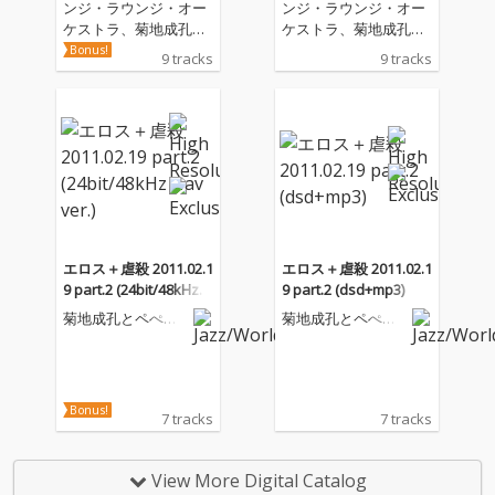
ンジ・ラウンジ・オー
ンジ・ラウンジ・オー
ケストラ、菊地成孔と
ケストラ、菊地成孔と
ペぺ・トルメント・ア
ペぺ・トルメント・ア
Bonus!
9 tracks
9 tracks
スカラールの昨年春の
スカラールの昨年春の
ライヴの模様を、高音
ライヴの模様を、高音
質DSDで配信開始。こ
質DSDで配信開始。こ
の音源は老舗ジャズ・
の音源は老舗ジャズ・
クラブ、ブルーノート
クラブ、ブルーノート
東京で2011年4月と5月
東京で2011年4月と5月
に演奏された楽曲群か
に演奏された楽曲群か
らベスト・トラックを
らベスト・トラックを
ピック・アップし収録
ピック・アップし収録
したもの。サックスの
したもの。サックスの
エロス＋虐殺 2011.02.1
エロス＋虐殺 2011.02.1
響き、弦楽器のアンサ
響き、弦楽器のアンサ
9 part.2 (24bit/48kHz w
9 part.2 (dsd+mp3)
ンブル、それらが重な
ンブル、それらが重な
av ver.)
菊地成孔とペぺ・
菊地成孔とペぺ・
った時に生まれる不穏
った時に生まれる不穏
トルメント・アス
トルメント・アス
かつ奇妙で美しいグル
かつ奇妙で美しいグル
カラール
カラール
ーヴをそのままパッケ
ーヴをそのままパッケ
ージに閉じ込め、生々
ージに閉じ込め、生々
しく再現しました。“ペ
しく再現しました。“ペ
Bonus!
7 tracks
7 tracks
ペ”「伊達男/女たら
ペ”「伊達男/女たら
し」、“トルメン
し」、“トルメン
ト”「拷問」、“アスカ
ト”「拷問」、“アスカ
View More Digital Catalog
ラール”「砂糖漬けにし
ラール”「砂糖漬けにし