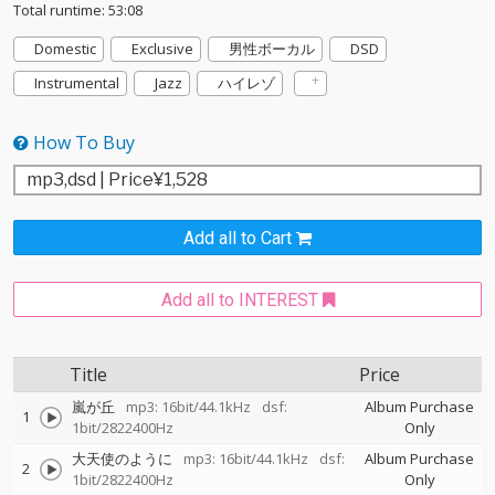
Total runtime: 53:08
Domestic
Exclusive
男性ボーカル
DSD
Instrumental
Jazz
ハイレゾ
How To Buy
Add all to Cart
Add all to INTEREST
Title
Price
嵐が丘
mp3: 16bit/44.1kHz
dsf:
Album Purchase
1
1bit/2822400Hz
Only
大天使のように
mp3: 16bit/44.1kHz
dsf:
Album Purchase
2
1bit/2822400Hz
Only