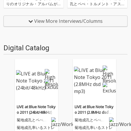
りのオリジナル・アルバムが絶
孔とペぺ・トルメント・アスカ
好調の菊地成孔DCPRG。きたる
ラールの昨年春のライヴの模様
4/12(木)に新木場にあるスタジ
を、高音質DSDで配信開始いた
オコーストでリリース・パーテ
します。この音源は老舗ジャ
View More Interviews/Columns
ィーを開催します。ゲストにSI
ズ・クラブ、ブルーノート東京
MI LABに加えて、アルバムの冒
で2011年4月と5月に演奏された
頭で見事なマ…
楽曲群からベスト・トラック…
Digital Catalog
LIVE at Blue Note Toky
LIVE at Blue Note Toky
o 2011 (24bit/48kHz)
o 2011 (2.8MHz dsd +
mp3)
菊地成孔とペぺ・
菊地成孔とペぺ・
トルメント・アス
トルメント・アス
菊地成孔率いるストレ
菊地成孔率いるストレ
カラール
カラール