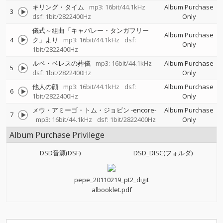
キリング・タイム
mp3: 16bit/44.1kHz
Album Purchase
3
dsf: 1bit/2822400Hz
Only
儀式～組曲「キャバレー・タンガフリー
Album Purchase
4
ク」より
mp3: 16bit/44.1kHz
dsf:
Only
1bit/2822400Hz
ルペ・ベレスの葬儀
mp3: 16bit/44.1kHz
Album Purchase
5
dsf: 1bit/2822400Hz
Only
他人の顔
mp3: 16bit/44.1kHz
dsf:
Album Purchase
6
1bit/2822400Hz
Only
メウ・アミーゴ・トム・ジョビン -encore-
Album Purchase
7
mp3: 16bit/44.1kHz
dsf: 1bit/2822400Hz
Only
Album Purchase Privilege
DSD音源(DSF)
DSD_DISC(フォルダ)
pepe_20110219_pt2_digit
albooklet.pdf