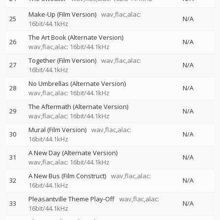
Make-Up (Film Version)
wav,flac,alac:
25
N/A
16bit/44.1kHz
The Art Book (Alternate Version)
26
N/A
wav,flac,alac: 16bit/44.1kHz
Together (Film Version)
wav,flac,alac:
27
N/A
16bit/44.1kHz
No Umbrellas (Alternate Version)
28
N/A
wav,flac,alac: 16bit/44.1kHz
The Aftermath (Alternate Version)
29
N/A
wav,flac,alac: 16bit/44.1kHz
Mural (Film Version)
wav,flac,alac:
30
N/A
16bit/44.1kHz
A New Day (Alternate Version)
31
N/A
wav,flac,alac: 16bit/44.1kHz
A New Bus (Film Construct)
wav,flac,alac:
32
N/A
16bit/44.1kHz
Pleasantville Theme Play-Off
wav,flac,alac:
33
N/A
16bit/44.1kHz