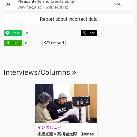
Pleasantville End Credits Suite
34
N/A
wav,flac,alac: 16bit/44.1kHz
Report about incorrect data
Post
-
Embed
Like!
0
Interviews/Columns
インタビュー
柳樂光隆 × 高橋健太郎 〈Nones