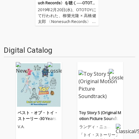
uch Records〉を聴く──OTOTO
Yハイレゾ試聴会Vol.2レポート
2019年2月20日(水)、OTOTOYに
て行われた、柳樂光隆 × 高橋健
太郎 〈Nonesuch Records〉 を
聴くOTOTOYハイレゾ試聴会Vo
l.2。 メインMCに音楽評論家 /
オーディオ評論家である高橋健
太郎、今回はゲストに「Jazz T
Digital Catalog
h…
ベスト・オブ・トイ・
Toy Story 5 (Original M
ストーリー -30 Years &
otion Picture Soundtra
Beyond-
ck)
V.A.
ランディ・ニュー
マン
「トイ・ストーリー」