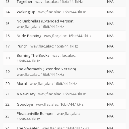
13
Together
wav,flac,alac: 16bit/44.1kHz
N/A
14
Waking Up
wav,flac,alac: 16bit/44.1kHz
N/A
No Umbrellas (Extended Version)
15
N/A
wav,flac,alac: 16bit/44.1kHz
16
Nude Painting
wav,flac,alac: 16bit/44.1kHz
N/A
17
Punch
wav,flac,alac: 16bit/44.1kHz
N/A
Burning The Books
wav,flac,alac:
18
N/A
16bit/44.1kHz
The Aftermath (Extended Version)
19
N/A
wav,flac,alac: 16bit/44.1kHz
20
Mural
wav,flac,alac: 16bit/44.1kHz
N/A
21
A New Day
wav,flac,alac: 16bit/44.1kHz
N/A
22
Goodbye
wav,flac,alac: 16bit/44.1kHz
N/A
Pleasantville Bumper
wav,flac,alac:
23
N/A
16bit/44.1kHz
24
The Sweater
wav,flac,alac: 16bit/44.1kHz
N/A