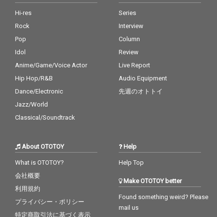
Hi-res
Series
Rock
Interview
Pop
Column
Idol
Review
Anime/Game/Voice Actor
Live Report
Hip Hop/R&B
Audio Equipment
Dance/Electronic
先週のオトトイ
Jazz/World
Classical/Soundtrack
About OTOTOY
Help
What is OTOTOY?
Help Top
会社概要
Make OTOTOY better
利用規約
Found something weird? Please
プライバシー・ポリシー
mail us
特定商取引法に基づく表示