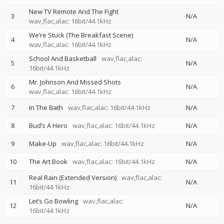
New TV Remote And The Fight
3
N/A
wav,flac,alac: 16bit/44.1kHz
We’re Stuck (The Breakfast Scene)
4
N/A
wav,flac,alac: 16bit/44.1kHz
School And Basketball
wav,flac,alac:
5
N/A
16bit/44.1kHz
Mr. Johnson And Missed Shots
6
N/A
wav,flac,alac: 16bit/44.1kHz
7
In The Bath
wav,flac,alac: 16bit/44.1kHz
N/A
8
Bud’s A Hero
wav,flac,alac: 16bit/44.1kHz
N/A
9
Make-Up
wav,flac,alac: 16bit/44.1kHz
N/A
10
The Art Book
wav,flac,alac: 16bit/44.1kHz
N/A
Real Rain (Extended Version)
wav,flac,alac:
11
N/A
16bit/44.1kHz
Let’s Go Bowling
wav,flac,alac:
12
N/A
16bit/44.1kHz