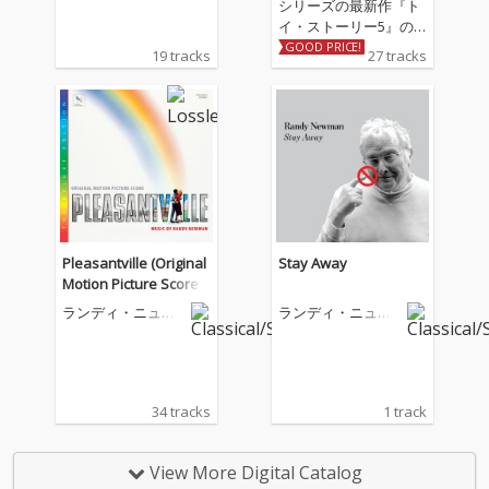
シリーズの最新作『ト
イ・ストーリー5』の
オリジナル・サウンド
GOOD PRICE!
19 tracks
27 tracks
トラックがデジタル配
信開始！ 今作のオリジ
ナル・サウンドトラッ
クにはグラミー賞®を1
4回受賞しているアー
ティスト、テイラー・
スウィフトとジャッ
ク・アントノフが共同
で作詞・作曲・プロデ
ュースを手掛けた新曲
Pleasantville (Original
Stay Away
「I Knew It, I Knew Yo
Motion Picture Score /
u」も収録。カウガー
Deluxe Edition)
ランディ・ニュー
ランディ・ニュー
ル人形のジェシーの
マン
マン
『トイ・ストーリー
5』での冒険にインス
パイアされて作られた
「I Knew It, I Knew Yo
34 tracks
1 track
u」は、テイラー・ス
ウィフトのカントリ
ー・ルーツへの回帰を
View More Digital Catalog
象徴する楽曲でもあ