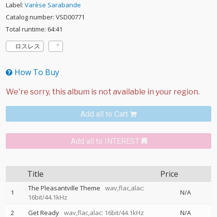
Label:
Varèse Sarabande
Catalog number: VSD00771
Total runtime: 64:41
ロスレス
How To Buy
Add all to Cart
Add all to INTEREST
Title
Price
The Pleasantville Theme
wav,flac,alac:
1
N/A
16bit/44.1kHz
2
Get Ready
wav,flac,alac: 16bit/44.1kHz
N/A