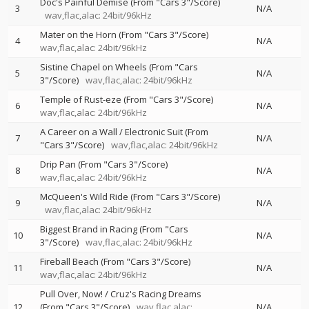
Doc's Painful Demise (From "Cars 3"/Score)
3
N/A
wav,flac,alac: 24bit/96kHz
Mater on the Horn (From "Cars 3"/Score)
4
N/A
wav,flac,alac: 24bit/96kHz
Sistine Chapel on Wheels (From "Cars
5
N/A
3"/Score)
wav,flac,alac: 24bit/96kHz
Temple of Rust-eze (From "Cars 3"/Score)
6
N/A
wav,flac,alac: 24bit/96kHz
A Career on a Wall / Electronic Suit (From
7
N/A
"Cars 3"/Score)
wav,flac,alac: 24bit/96kHz
Drip Pan (From "Cars 3"/Score)
8
N/A
wav,flac,alac: 24bit/96kHz
McQueen's Wild Ride (From "Cars 3"/Score)
9
N/A
wav,flac,alac: 24bit/96kHz
Biggest Brand in Racing (From "Cars
10
N/A
3"/Score)
wav,flac,alac: 24bit/96kHz
Fireball Beach (From "Cars 3"/Score)
11
N/A
wav,flac,alac: 24bit/96kHz
Pull Over, Now! / Cruz's Racing Dreams
12
(From "Cars 3"/Score)
wav,flac,alac:
N/A