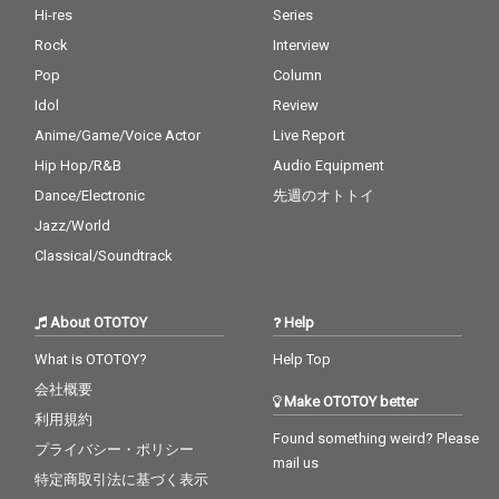
Hi-res
Series
Rock
Interview
Pop
Column
Idol
Review
Anime/Game/Voice Actor
Live Report
Hip Hop/R&B
Audio Equipment
Dance/Electronic
先週のオトトイ
Jazz/World
Classical/Soundtrack
About OTOTOY
Help
What is OTOTOY?
Help Top
会社概要
Make OTOTOY better
利用規約
Found something weird? Please
プライバシー・ポリシー
mail us
特定商取引法に基づく表示