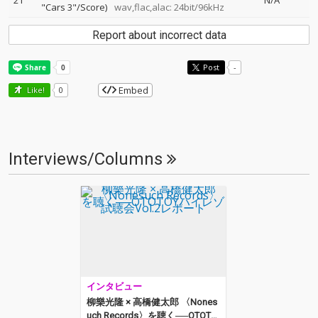
21
N/A
"Cars 3"/Score)
wav,flac,alac: 24bit/96kHz
Report about incorrect data
Post
-
Embed
Like!
0
Interviews/Columns
インタビュー
柳樂光隆 × 高橋健太郎 〈Nones
uch Records〉を聴く──OTOTO