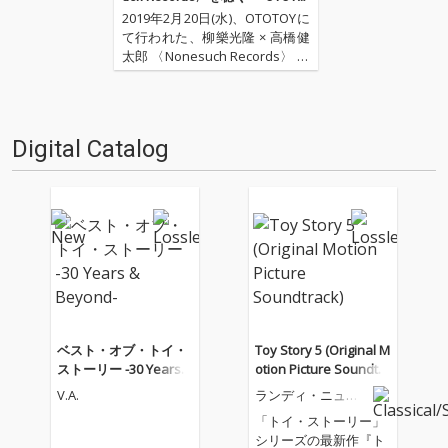
Yハイレゾ試聴会Vol.2レポート
2019年2月20日(水)、OTOTOYに
て行われた、柳樂光隆 × 高橋健
太郎 〈Nonesuch Records〉 を
聴くOTOTOYハイレゾ試聴会Vo
l.2。 メインMCに音楽評論家 /
オーディオ評論家である高橋健
太郎、今回はゲストに「Jazz T
Digital Catalog
h…
ベスト・オブ・トイ・
Toy Story 5 (Original M
ストーリー -30 Years &
otion Picture Soundtra
Beyond-
ck)
V.A.
ランディ・ニュー
マン
「トイ・ストーリー」
シリーズの最新作『ト