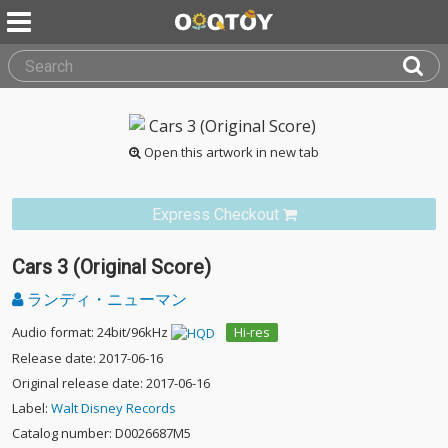
Open this artwork in new tab
Express Checkout
Cars 3 (Original Score)
ランディ・ニューマン
Audio format: 24bit/96kHz
Hi-res
Release date: 2017-06-16
Original release date: 2017-06-16
Label:
Walt Disney Records
Catalog number: D0026687M5