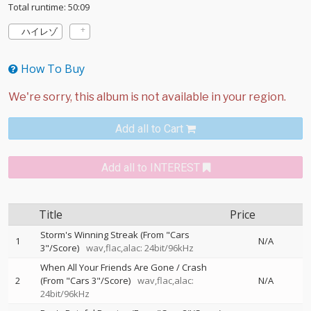
Total runtime: 50:09
ハイレゾ
How To Buy
Add all to Cart
Add all to INTEREST
Title
Price
Storm's Winning Streak (From "Cars
1
N/A
3"/Score)
wav,flac,alac: 24bit/96kHz
When All Your Friends Are Gone / Crash
2
(From "Cars 3"/Score)
wav,flac,alac:
N/A
24bit/96kHz