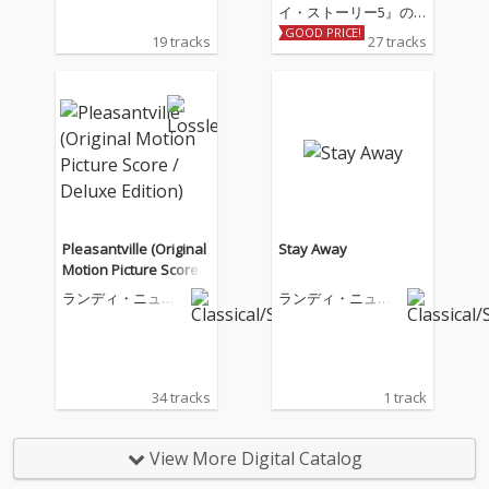
イ・ストーリー5』の
オリジナル・サウンド
GOOD PRICE!
19 tracks
27 tracks
トラックがデジタル配
信開始！ 今作のオリジ
ナル・サウンドトラッ
クにはグラミー賞®を1
4回受賞しているアー
ティスト、テイラー・
スウィフトとジャッ
ク・アントノフが共同
で作詞・作曲・プロデ
ュースを手掛けた新曲
Pleasantville (Original
Stay Away
「I Knew It, I Knew Yo
Motion Picture Score /
u」も収録。カウガー
Deluxe Edition)
ランディ・ニュー
ランディ・ニュー
ル人形のジェシーの
マン
マン
『トイ・ストーリー
5』での冒険にインス
パイアされて作られた
「I Knew It, I Knew Yo
34 tracks
1 track
u」は、テイラー・ス
ウィフトのカントリ
ー・ルーツへの回帰を
View More Digital Catalog
象徴する楽曲でもあ
り、ソングライター兼