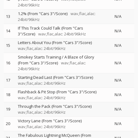
24bit/96kHz
1.2% (From "Cars 3"/Score)
wav,flac,alac:
13
N/A
24bit/96kHz
If This Track Could Talk (From "Cars
14
N/A
3"/Score)
wav,flac,alac: 24bit/96kHz
Letters About You (From "Cars 3"/Score)
15
N/A
wav,flac,alac: 24bit/96kHz
Smokey Starts Training / A Blaze of Glory
16
(From "Cars 3"/Score)
wav,flac,alac:
N/A
24bit/96kHz
Starting Dead Last (From "Cars 3"/Score)
17
N/A
wav,flac,alac: 24bit/96kHz
Flashback & Pit Stop (From "Cars 3"/Score)
18
N/A
wav,flac,alac: 24bit/96kHz
Through the Pack (From "Cars 3"/Score)
19
N/A
wav,flac,alac: 24bit/96kHz
Victory Lane (From "Cars 3"/Score)
20
N/A
wav,flac,alac: 24bit/96kHz
The Fabulous Lightning McQueen (From