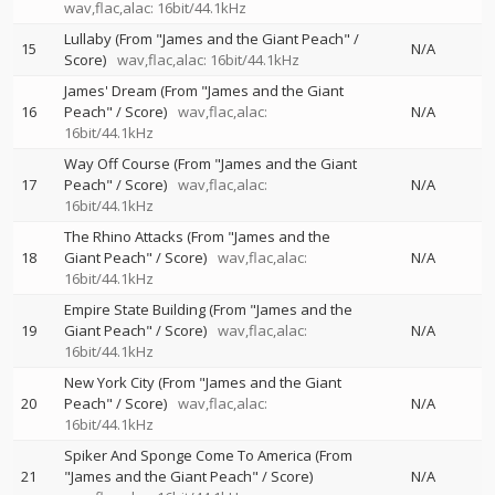
wav,flac,alac: 16bit/44.1kHz
Lullaby (From "James and the Giant Peach" /
15
N/A
Score)
wav,flac,alac: 16bit/44.1kHz
James' Dream (From "James and the Giant
16
Peach" / Score)
wav,flac,alac:
N/A
16bit/44.1kHz
Way Off Course (From "James and the Giant
17
Peach" / Score)
wav,flac,alac:
N/A
16bit/44.1kHz
The Rhino Attacks (From "James and the
18
Giant Peach" / Score)
wav,flac,alac:
N/A
16bit/44.1kHz
Empire State Building (From "James and the
19
Giant Peach" / Score)
wav,flac,alac:
N/A
16bit/44.1kHz
New York City (From "James and the Giant
20
Peach" / Score)
wav,flac,alac:
N/A
16bit/44.1kHz
Spiker And Sponge Come To America (From
21
"James and the Giant Peach" / Score)
N/A