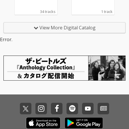
パイアされて作られた
「I Knew It, I Knew Yo
34 tracks
1 track
u」は、テイラー・ス
ウィフトのカントリ
ー・ルーツへの回帰を
View More Digital Catalog
象徴する楽曲でもあ
り、ソングライター兼
Error.
アーティストとして記
録的なキャリアを築い
てきた彼女の様々なス
タイルが見事に融合し
た楽曲となっている。