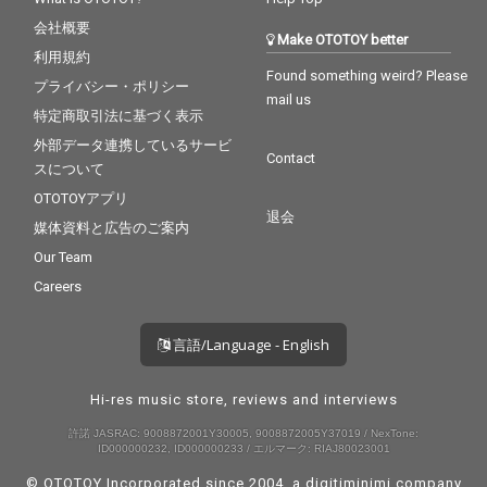
会社概要
Make OTOTOY better
利用規約
Found something weird? Please
プライバシー・ポリシー
mail us
特定商取引法に基づく表示
外部データ連携しているサービ
Contact
スについて
OTOTOYアプリ
退会
媒体資料と広告のご案内
Our Team
Careers
言語/Language - English
Hi-res music store, reviews and interviews
許諾 JASRAC: 9008872001Y30005, 9008872005Y37019 / NexTone:
ID000000232, ID000000233 / エルマーク: RIAJ80023001
© OTOTOY Incorporated since 2004, a
digitiminimi
company