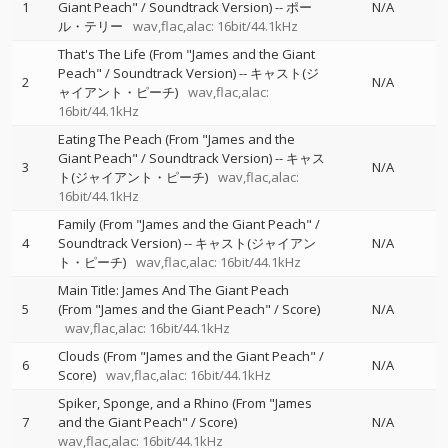
1
Giant Peach" / Soundtrack Version)
--
ポー
N/A
ル・テリー
wav,flac,alac: 16bit/44.1kHz
That's The Life (From "James and the Giant
Peach" / Soundtrack Version)
--
キャスト(ジ
2
N/A
ャイアント・ピーチ)
wav,flac,alac:
16bit/44.1kHz
Eating The Peach (From "James and the
Giant Peach" / Soundtrack Version)
--
キャス
3
N/A
ト(ジャイアント・ピーチ)
wav,flac,alac:
16bit/44.1kHz
Family (From "James and the Giant Peach" /
4
Soundtrack Version)
--
キャスト(ジャイアン
N/A
ト・ピーチ)
wav,flac,alac: 16bit/44.1kHz
Main Title: James And The Giant Peach
5
(From "James and the Giant Peach" / Score)
N/A
wav,flac,alac: 16bit/44.1kHz
Clouds (From "James and the Giant Peach" /
6
N/A
Score)
wav,flac,alac: 16bit/44.1kHz
Spiker, Sponge, and a Rhino (From "James
7
and the Giant Peach" / Score)
N/A
wav,flac,alac: 16bit/44.1kHz