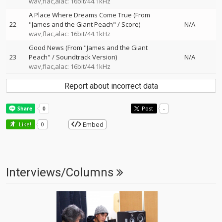
wav,flac,alac: 16bit/44.1kHz
A Place Where Dreams Come True (From
22
"James and the Giant Peach" / Score)
N/A
wav,flac,alac: 16bit/44.1kHz
Good News (From "James and the Giant
23
Peach" / Soundtrack Version)
N/A
wav,flac,alac: 16bit/44.1kHz
Report about incorrect data
Post
-
Embed
Like!
0
Interviews/Columns