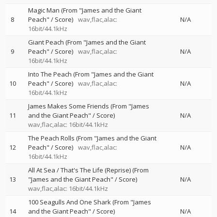
Magic Man (From "James and the Giant
8
Peach" / Score)
wav,flac,alac:
N/A
16bit/44.1kHz
Giant Peach (From "James and the Giant
9
Peach" / Score)
wav,flac,alac:
N/A
16bit/44.1kHz
Into The Peach (From "James and the Giant
10
Peach" / Score)
wav,flac,alac:
N/A
16bit/44.1kHz
James Makes Some Friends (From "James
11
and the Giant Peach" / Score)
N/A
wav,flac,alac: 16bit/44.1kHz
The Peach Rolls (From "James and the Giant
12
Peach" / Score)
wav,flac,alac:
N/A
16bit/44.1kHz
All At Sea / That's The Life (Reprise) (From
13
"James and the Giant Peach" / Score)
N/A
wav,flac,alac: 16bit/44.1kHz
100 Seagulls And One Shark (From "James
14
and the Giant Peach" / Score)
N/A