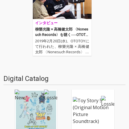
インタビュー
柳樂光隆 × 高橋健太郎 〈Nones
uch Records〉を聴く──OTOTO
Yハイレゾ試聴会Vol.2レポート
2019年2月20日(水)、OTOTOYに
て行われた、柳樂光隆 × 高橋健
太郎 〈Nonesuch Records〉 を
聴くOTOTOYハイレゾ試聴会Vo
l.2。 メインMCに音楽評論家 /
オーディオ評論家である高橋健
太郎、今回はゲストに「Jazz T
Digital Catalog
h…