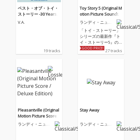
ベスト・オブ・トイ・
Toy Story 5 (Original M
ストーリー -30 Years &
otion Picture Soundtra
Beyond-
ck)
V.A.
ランディ・ニュー
マン
「トイ・ストーリー」
シリーズの最新作『ト
イ・ストーリー5』の
オリジナル・サウンド
GOOD PRICE!
19 tracks
27 tracks
トラックがデジタル配
信開始！ 今作のオリジ
ナル・サウンドトラッ
クにはグラミー賞®を1
4回受賞しているアー
ティスト、テイラー・
スウィフトとジャッ
ク・アントノフが共同
で作詞・作曲・プロデ
ュースを手掛けた新曲
Pleasantville (Original
Stay Away
「I Knew It, I Knew Yo
Motion Picture Score /
u」も収録。カウガー
Deluxe Edition)
ランディ・ニュー
ランディ・ニュー
ル人形のジェシーの
マン
マン
『トイ・ストーリー
5』での冒険にインス