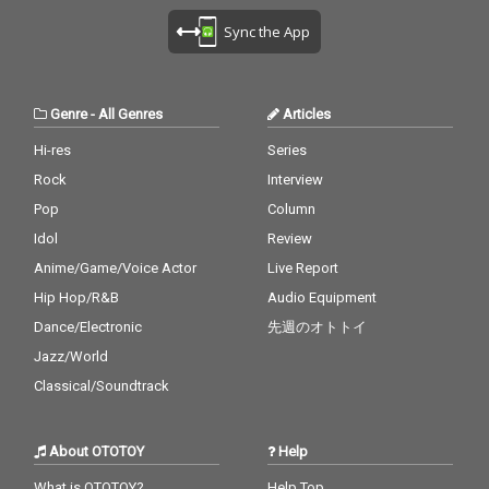
Sync the App
Genre
-
All Genres
Articles
Hi-res
Series
Rock
Interview
Pop
Column
Idol
Review
Anime/Game/Voice Actor
Live Report
Hip Hop/R&B
Audio Equipment
Dance/Electronic
先週のオトトイ
Jazz/World
Classical/Soundtrack
About OTOTOY
Help
What is OTOTOY?
Help Top