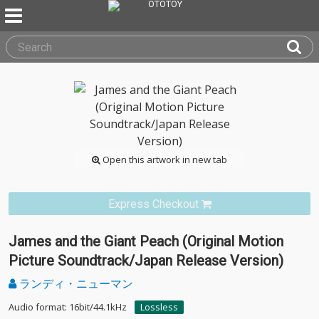
Open this artwork in new tab
Express Checkout
James and the Giant Peach (Original Motion
Picture Soundtrack/Japan Release Version)
ランディ・ニューマン
Audio format: 16bit/44.1kHz
Lossless