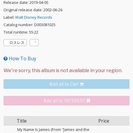
Release date: 2019-04-05
Original release date: 2002-06-26
Label:
Walt Disney Records
Catalog number: D003081025
Total runtime: 55:22
ロスレス
How To Buy
Add all to Cart
Add all to INTEREST
Title
Price
My Name Is James (From "James and the