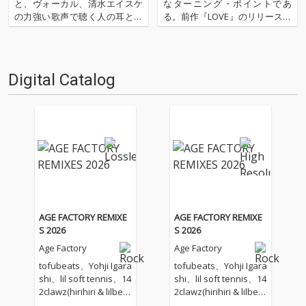
ミニ・アルバム
と、ヴォーカル、清水エイスケ
なターニング・ポイントであ
の力強い歌声で聴く人の耳と心
る。前作『LOVE』のリリース以
を抉る奈良発3人組ロック・バ
降、“破壊的”とも称されるライ
ンド、Age Factory。2019年は
ヴでの圧倒的なパフォーマンス
〈DAIZAWA RECORDS〉へと新
と、強烈なメッセージ性を含ん
たなレーベルに籍を移し、3ヶ
だ彼らの楽曲は、多くの人に伝
Digital Catalog
月連続でシングル・リリースを
わることとなった。そんな彼ら
してき…
から、全曲セルフ…
AGE FACTORY REMIXE
AGE FACTORY REMIXE
S 2026
S 2026
Age Factory
Age Factory
tofubeats、Yohji Igara
tofubeats、Yohji Igara
shi、lil soft tennis、14
shi、lil soft tennis、14
2clawz(hirihiri & lilbes
2clawz(hirihiri & lilbes
h ramko)、play in ster
h ramko)、play in ster