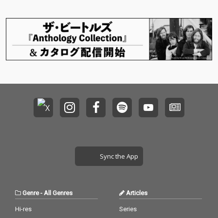
作品に引き続きミック
作品に引き続きミック
ス・マスタリングはAg
ス・マスタリングはAg
e Factory自身のベース
e Factory自身のベース
でもある西口直人/ner
でもある西口直人/ner
dwitchkomugichanが
dwitchkomugichanが
担当。 ドラムンベース
担当。 ドラムンベース
的アプローチからアコ
的アプローチからアコ
ースティックな質感へ
ースティックな質感へ
と移行するサウンドの
と移行するサウンドの
変化も本作を象徴する
変化も本作を象徴する
要素のひとつだ。
要素のひとつだ。
Sync the App
Genre
-
All Genres
Articles
Hi-res
Series