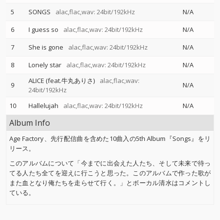
5
SONGS
alac,flac,wav: 24bit/192kHz
N/A
6
I guess so
alac,flac,wav: 24bit/192kHz
N/A
7
She is gone
alac,flac,wav: 24bit/192kHz
N/A
8
Lonely star
alac,flac,wav: 24bit/192kHz
N/A
ALICE (feat.牛丸ありさ)
alac,flac,wav:
9
N/A
24bit/192kHz
10
Hallelujah
alac,flac,wav: 24bit/192kHz
N/A
Album Info
Age Factory、先行配信曲を含めた10曲入の5th Album『Songs』をリ
リース。
このアルバムについて「今までに出会えた人たち、そして未来で待っ
てる人たち全てを迎えに行こうと思った。このアルバムで作った歌が
また血となり俺たちを走らせて行く。」とボーカル清水はコメントし
ている。