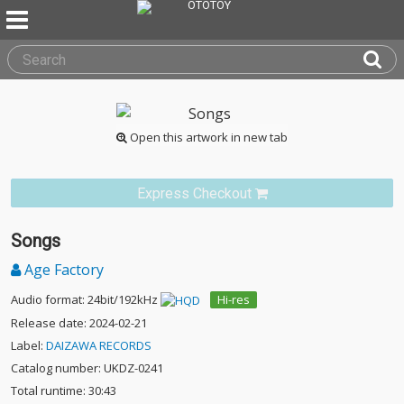
Open this artwork in new tab
Express Checkout
Songs
Age Factory
Audio format: 24bit/192kHz
Hi-res
Release date: 2024-02-21
Label:
DAIZAWA RECORDS
Catalog number: UKDZ-0241
Total runtime: 30:43