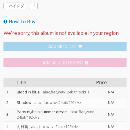
ハイレゾ
How To Buy
Add all to Cart
Add all to INTEREST
Title
Price
1
Blood in blue
alac,flac,wav: 24bit/192kHz
N/A
2
Shadow
alac,flac,wav: 24bit/192kHz
N/A
Party night in summer dream
alac,flac,wav:
3
N/A
24bit/192kHz
4
向日葵
alac,flac,wav: 24bit/192kHz
N/A