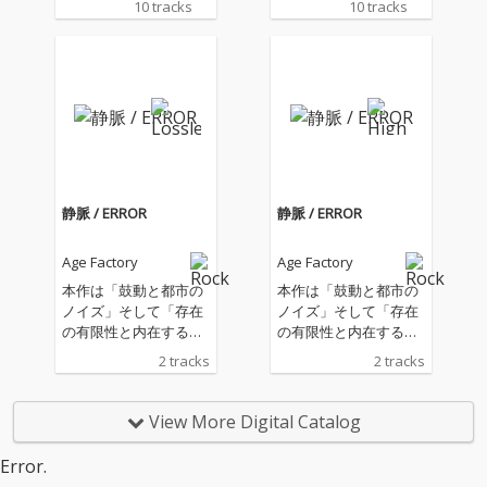
10 tracks
10 tracks
eo(phritz & Weathers
eo(phritz & Weathers
on)、vq + 23wa、Big A
on)、vq + 23wa、Big A
nimal Theory、imai(gr
nimal Theory、imai(gr
oup_inou)、VMO a.k.
oup_inou)、VMO a.k.
a. Violent Magic Orche
a. Violent Magic Orche
stra、tsubi clubの総勢
stra、tsubi clubの総勢
10組が参加し、Age Fa
10組が参加し、Age Fa
ctoryの楽曲をそれぞれ
ctoryの楽曲をそれぞれ
の視点で解体・再構
の視点で解体・再構
築。 原曲に宿る衝動
築。 原曲に宿る衝動
静脈 / ERROR
静脈 / ERROR
を保ちながらも、各ア
を保ちながらも、各ア
ーティストの強烈な個
ーティストの強烈な個
Age Factory
Age Factory
性が色濃く反映された
性が色濃く反映された
楽曲群が収録されてい
楽曲群が収録されてい
本作は「鼓動と都市の
本作は「鼓動と都市の
る。 世代やシーンを
る。 世代やシーンを
ノイズ」そして「存在
ノイズ」そして「存在
横断する10組の解釈
横断する10組の解釈
の有限性と内在するエ
の有限性と内在するエ
と、バンドの現在地が
と、バンドの現在地が
ラー」の対比をテーマ
ラー」の対比をテーマ
2 tracks
2 tracks
交差する一作。
交差する一作。
とした2曲がシームレ
とした2曲がシームレ
スに接続され、連続し
スに接続され、連続し
て再生することによっ
て再生することによっ
View More Digital Catalog
てひとつの楽曲のよう
てひとつの楽曲のよう
に立ち上がる構成とな
に立ち上がる構成とな
Error.
っている。 これまでの
っている。 これまでの