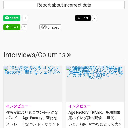
Report about incorrect data
Post
-
Embed
Like!
1
Interviews/Columns
インタビュー
インタビュー
僕らが誰よりもロマンチックな
Age Factory『RIVER』を期間限
バンド──Age Factory、新たな
定ハイレゾ独占配信──世間に向
フェイズへ
けて“バケモノ”が牙をむく新作
ストレートなバンド・サウンド
いま、Age Factoryにとって大き