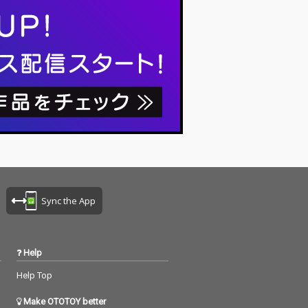
Sync the App
Help
Help Top
Make OTOTOY better