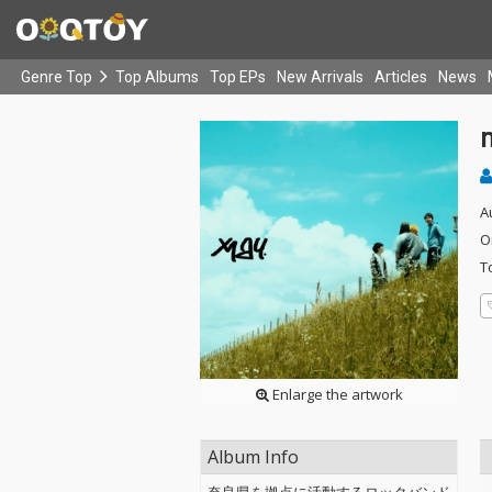
Genre Top
Top Albums
Top EPs
New Arrivals
Articles
News
m
A
O
T
Enlarge the artwork
Album Info