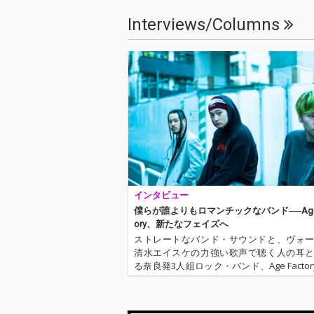
ctoryの楽曲をそれぞれ
ctoryの楽曲
Interviews/Columns
の視点で解体・再構
の視点で解体・
築。 原曲に宿る衝動
築。 原曲に宿
を保ちながらも、各ア
を保ちながらも
ーティストの強烈な個
ーティストの強
性が色濃く反映された
性が色濃く反映
楽曲群が収録されてい
楽曲群が収録さ
る。 世代やシーンを
る。 世代やシ
横断する10組の解釈
横断する10組
と、バンドの現在地が
と、バンドの現
交差する一作。
交差する一作。
インタビュー
僕らが誰よりもロマンチックなバンド──Age 
ory、新たなフェイズへ
ストレートなバンド・サウンドと、ヴォ
清水エイスケの力強い歌声で聴く人の耳
る奈良発3人組ロック・バンド、Age Factor
9年は〈DAIZAWA RECORDS〉へと新たな
に籍を移し、3ヶ月連続でシングル・リリ
てき…