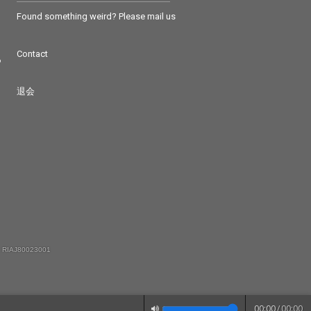
Found something weird? Please mail us
Contact
つ
退会
 RIAJ80023001
00:00
/
00:00