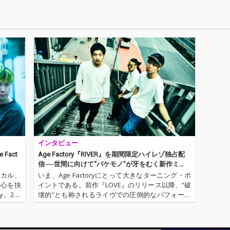
をそれぞれ
ス・マスタリングはAg
ス・マスタリングはAg
き、自
再構
e Factory自身のベース
e Factory自身のベース
独自の
る衝動
でもある西口直人/ner
でもある西口直人/ner
周囲の
、各ア
dwitchkomugichanが
dwitchkomugichanが
のバイ
烈な個
担当。 ドラムンベース
担当。 ドラムンベース
んだ、
された
的アプローチからアコ
的アプローチからアコ
作品と
れてい
ースティックな質感へ
ースティックな質感へ
回リリ
ーンを
と移行するサウンドの
と移行するサウンドの
アルバム
の解釈
変化も本作を象徴する
変化も本作を象徴する
引き続き、
在地が
要素のひとつだ。
要素のひとつだ。
自身の
ある西口
hkom
スとマ
当し、
インタビュー
らに磨
る。
Fact
Age Factory『RIVER』を期間限定ハイレゾ独占配
信──世間に向けて“バケモノ”が牙をむく新作ミ
ニ・アルバム
ーカル、
いま、Age Factoryにとって大きなターニング・ポ
と心を抉
イントである。前作『LOVE』のリリース以降、“破
y。201
壊的”とも称されるライヴでの圧倒的なパフォーマ
レーベル
ンスと、強烈なメッセージ性を含んだ彼らの楽曲
ースをし
は、多くの人に伝わることとなった。そんな彼ら
から、全曲セルフ…