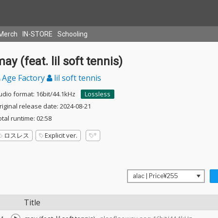
Merch
IN-STORE
Schooling
ay (feat. lil soft tennis)
Age Factory
lil soft tennis
udio format: 16bit/44.1kHz
Lossless
riginal release date: 2024-08-21
otal runtime: 02:58
ロスレス
Explicit ver.
Title