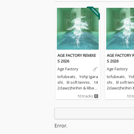
AGE FACTORY REMIXE
AGE FACTORY 
S 2026
S 2026
Age Factory
Age Factory
tofubeats、Yohji Igara
tofubeats、Yohj
shi、lil soft tennis、14
shi、lil soft t
2clawz(hirihiri & lilbes
2clawz(hirihiri 
h ramko)、play in ster
h ramko)、play 
10 tracks
10 t
eo(phritz & Weathers
eo(phritz & We
on)、vq + 23wa、Big A
on)、vq + 23w
nimal Theory、imai(gr
nimal Theory、
oup_inou)、VMO a.k.
oup_inou)、VMO
a. Violent Magic Orche
a. Violent Mag
Error.
stra、tsubi clubの総勢
stra、tsubi c
10組が参加し、Age Fa
10組が参加し、A