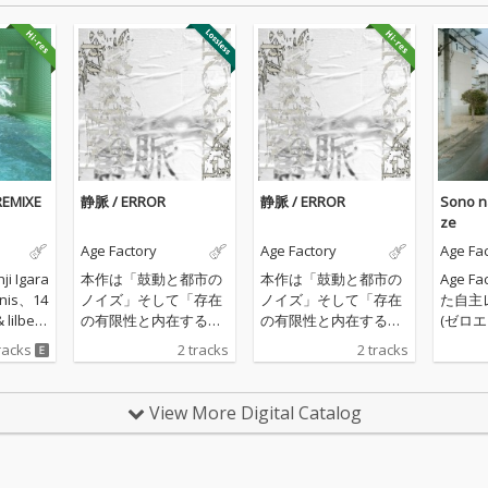
REMIXE
静脈 / ERROR
静脈 / ERROR
Sono n
ze
Age Factory
Age Factory
Age Fa
i Igara
本作は「鼓動と都市の
本作は「鼓動と都市の
Age F
ennis、14
ノイズ」そして「存在
ノイズ」そして「存在
た自主
& lilbes
の有限性と内在するエ
の有限性と内在するエ
(ゼロエ
in ster
ラー」の対比をテーマ
ラー」の対比をテーマ
し、初
racks
2 tracks
2 tracks
athers
とした2曲がシームレ
とした2曲がシームレ
ースと
a、Big A
スに接続され、連続し
スに接続され、連続し
ャリン
imai(gr
て再生することによっ
て再生することによっ
には YDI
View More Digital Catalog
 a.k.
てひとつの楽曲のよう
てひとつの楽曲のよう
soft 
ic Orche
に立ち上がる構成とな
に立ち上がる構成とな
楽曲の
lubの総勢
っている。 これまでの
っている。 これまでの
よび作詞
ge Fa
作品に引き続きミック
作品に引き続きミック
わった