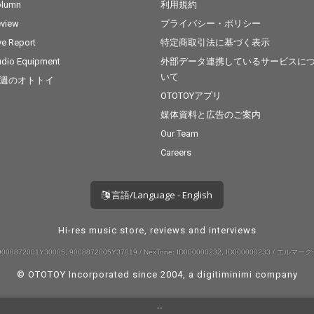
olumn
利用規約
view
プライバシー・ポリシー
ve Report
特定商取引法に基づく表示
dio Equipment
外部データ連携しているサービスに
いて
週のオトトイ
OTOTOYアプリ
媒体資料と広告のご案内
Our Team
Careers
言語/Language - English
Hi-res music store, reviews and interviews
008872001Y30005, 9008872005Y37019 / NexTone: ID000000232, ID000000233 / エルマーク:
© OTOTOY Incorporated since 2004, a
digitiminimi
company
--