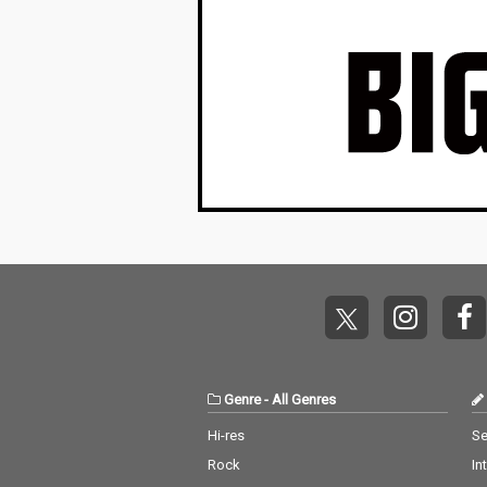
Genre
-
All Genres
Hi-res
Se
Rock
In