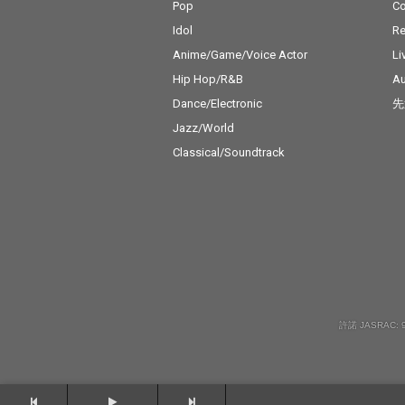
Pop
C
Idol
Re
Anime/Game/Voice Actor
Li
Hip Hop/R&B
Au
Dance/Electronic
先
Jazz/World
Classical/Soundtrack
許諾 JASRAC: 9