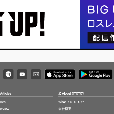
Articles
About OTOTOY
ries
What is OTOTOY?
terview
会社概要