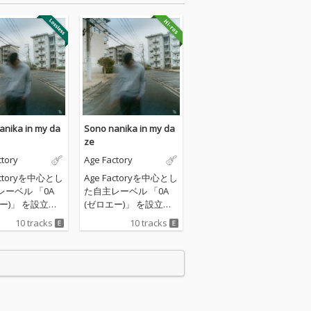
anika in my da
Sono nanika in my da
ze
ctory
Age Factory
actoryを中心とし
Age Factoryを中心とし
レーベル 「0A
た自主レーベル 「0A
ー)」 を設立
(ゼロエー)」 を設立
のアルバムリリ
し、初のアルバムリリ
10 tracks
10 tracks
なる。 フィーチ
ースとなる。 フィーチ
グアーティスト
ャリングアーティスト
ZZY(kiLLa)、lil
には YDIZZY(kiLLa)、lil
tennisを 迎え、全
soft tennisを 迎え、全
プロデュースお
楽曲のプロデュースお
にRY0N4が携
よび作詞にRY0N4が携
。 同じ時代を生
わった。 同じ時代を生