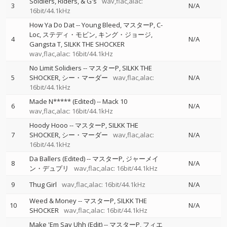
Soldiers, Riders, & G's
wav,flac,alac:
3
N/A
16bit/44.1kHz
How Ya Do Dat
--
Young Bleed
マスターP
C-
Loc
ステディ・モビン
キング・ジョージ
4
N/A
Gangsta T
SILKK THE SHOCKER
wav,flac,alac: 16bit/44.1kHz
No Limit Solidiers
--
マスターP
SILKK THE
5
SHOCKER
シー・マーダー
wav,flac,alac:
N/A
16bit/44.1kHz
Made N***** (Edited)
--
Mack 10
6
N/A
wav,flac,alac: 16bit/44.1kHz
Hoody Hooo
--
マスターP
SILKK THE
7
SHOCKER
シー・マーダー
wav,flac,alac:
N/A
16bit/44.1kHz
Da Ballers (Edited)
--
マスターP
ジャーメイ
8
N/A
ン・デュプリ
wav,flac,alac: 16bit/44.1kHz
9
Thug Girl
wav,flac,alac: 16bit/44.1kHz
N/A
Weed & Money
--
マスターP
SILKK THE
10
N/A
SHOCKER
wav,flac,alac: 16bit/44.1kHz
Make 'Em Say Uhh (Edit)
--
マスターP
フィエ