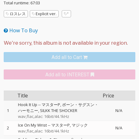
Total runtime: 67:03
ロスレス
Explicit ver.
How To Buy
Add all to Cart
Add all to INTEREST
Title
Price
Hook It Up
--
マスターP
ボーン・サグスン・
1
ハーモニー
SILKK THE SHOCKER
N/A
wav,flac,alac: 16bit/44.1kHz
Ice On My Wrist
--
マスターP
マジック
2
N/A
wav,flac,alac: 16bit/44.1kHz