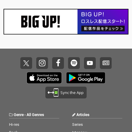
Sync the App
Genre
-
All Genres
Articles
Hi-res
Series