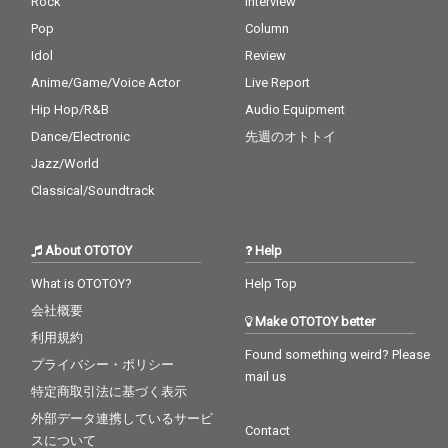
Rock
Interview
Pop
Column
Idol
Review
Anime/Game/Voice Actor
Live Report
Hip Hop/R&B
Audio Equipment
Dance/Electronic
先週のオトトイ
Jazz/World
Classical/Soundtrack
About OTOTOY
Help
What is OTOTOY?
Help Top
会社概要
Make OTOTOY better
利用規約
Found something weird? Please
プライバシー・ポリシー
mail us
特定商取引法に基づく表示
外部データ連携しているサービ
Contact
スについて