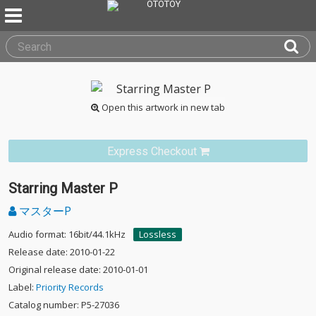
Open this artwork in new tab
Express Checkout
Starring Master P
マスターP
Audio format: 16bit/44.1kHz
Lossless
Release date: 2010-01-22
Original release date: 2010-01-01
Label:
Priority Records
Catalog number: P5-27036