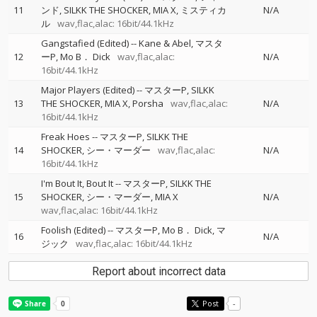
11
ンド
SILKK THE SHOCKER
MIA X
ミスティカ
N/A
ル
wav,flac,alac: 16bit/44.1kHz
Gangstafied (Edited)
--
Kane & Abel
マスタ
12
ーP
Mo B． Dick
wav,flac,alac:
N/A
16bit/44.1kHz
Major Players (Edited)
--
マスターP
SILKK
13
THE SHOCKER
MIA X
Porsha
wav,flac,alac:
N/A
16bit/44.1kHz
Freak Hoes
--
マスターP
SILKK THE
14
SHOCKER
シー・マーダー
wav,flac,alac:
N/A
16bit/44.1kHz
I'm Bout It, Bout It
--
マスターP
SILKK THE
15
SHOCKER
シー・マーダー
MIA X
N/A
wav,flac,alac: 16bit/44.1kHz
Foolish (Edited)
--
マスターP
Mo B． Dick
マ
16
N/A
ジック
wav,flac,alac: 16bit/44.1kHz
Report about incorrect data
Post
-