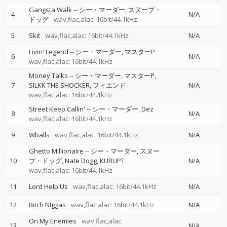
Gangsta Walk
--
シー・マーダー
スヌープ・
4
N/A
ドッグ
wav,flac,alac: 16bit/44.1kHz
5
Skit
wav,flac,alac: 16bit/44.1kHz
N/A
Livin' Legend
--
シー・マーダー
マスターP
6
N/A
wav,flac,alac: 16bit/44.1kHz
Money Talks
--
シー・マーダー
マスターP
7
SILKK THE SHOCKER
フィエンド
N/A
wav,flac,alac: 16bit/44.1kHz
Street Keep Callin'
--
シー・マーダー
Dez
8
N/A
wav,flac,alac: 16bit/44.1kHz
9
Wballs
wav,flac,alac: 16bit/44.1kHz
N/A
Ghetto Millionaire
--
シー・マーダー
スヌー
10
プ・ドッグ
Nate Dogg
KURUPT
N/A
wav,flac,alac: 16bit/44.1kHz
11
Lord Help Us
wav,flac,alac: 16bit/44.1kHz
N/A
12
Bitch NIggas
wav,flac,alac: 16bit/44.1kHz
N/A
On My Enemies
wav,flac,alac:
13
N/A