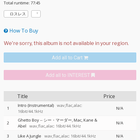
Total runtime: 77:45
ロスレス
How To Buy
Add all to Cart
Add all to INTEREST
Title
Price
Intro (Instrumental)
wav,flac,alac:
1
N/A
16bit/44.1kHz
Ghetto Boy
--
シー・マーダー
Mac
Kane &
2
N/A
Abel
wav,flac,alac: 16bit/44.1kHz
3
Like A Jungle
wav,flac,alac: 16bit/44.1kHz
N/A