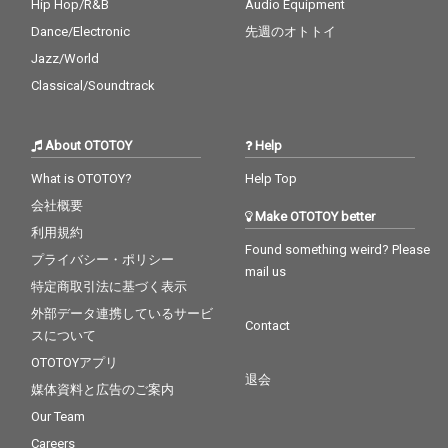
Hip Hop/R&B
Audio Equipment
Dance/Electronic
先週のオトトイ
Jazz/World
Classical/Soundtrack
About OTOTOY
Help
What is OTOTOY?
Help Top
会社概要
Make OTOTOY better
利用規約
Found something weird? Please
プライバシー・ポリシー
mail us
特定商取引法に基づく表示
外部データ連携しているサービ
Contact
スについて
OTOTOYアプリ
退会
媒体資料と広告のご案内
Our Team
Careers