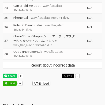
Can't Hold Me Back
wav,flac,alac:
24
N/A
16bit/44.1kHz
25
Phone Call
wav,flac,alac: 16bit/44.1kHz
N/A
Ride On Dem Bustas
wav,flac,alac:
26
N/A
16bit/44.1kHz
Closin' Down Shop
--
シー・マーダー
マスタ
27
ーP
ソルジャ・スリム
マジック
N/A
wav,flac,alac: 16bit/44.1kHz
Outro (Instrumental)
wav,flac,alac:
28
N/A
16bit/44.1kHz
Report about incorrect data
Post
-
Embed
Like!
0