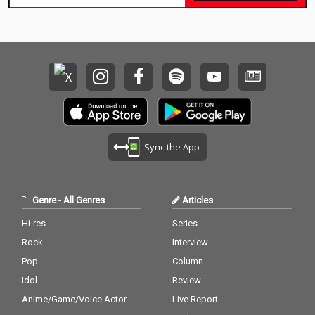
Sync the App
Genre
-
All Genres
Articles
Hi-res
Series
Rock
Interview
Pop
Column
Idol
Review
Anime/Game/Voice Actor
Live Report