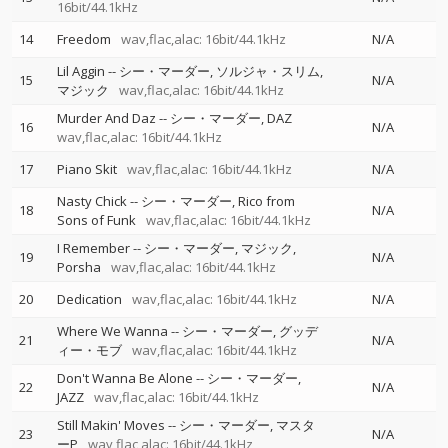
16bit/44.1kHz
14
Freedom
wav,flac,alac: 16bit/44.1kHz
N/A
Lil Aggin
--
シー・マーダー
ソルジャ・スリム
15
N/A
マジック
wav,flac,alac: 16bit/44.1kHz
Murder And Daz
--
シー・マーダー
DAZ
16
N/A
wav,flac,alac: 16bit/44.1kHz
17
Piano Skit
wav,flac,alac: 16bit/44.1kHz
N/A
Nasty Chick
--
シー・マーダー
Rico from
18
N/A
Sons of Funk
wav,flac,alac: 16bit/44.1kHz
I Remember
--
シー・マーダー
マジック
19
N/A
Porsha
wav,flac,alac: 16bit/44.1kHz
20
Dedication
wav,flac,alac: 16bit/44.1kHz
N/A
Where We Wanna
--
シー・マーダー
グッデ
21
N/A
ィー・モブ
wav,flac,alac: 16bit/44.1kHz
Don't Wanna Be Alone
--
シー・マーダー
22
N/A
JAZZ
wav,flac,alac: 16bit/44.1kHz
Still Makin' Moves
--
シー・マーダー
マスタ
23
N/A
ーP
wav,flac,alac: 16bit/44.1kHz