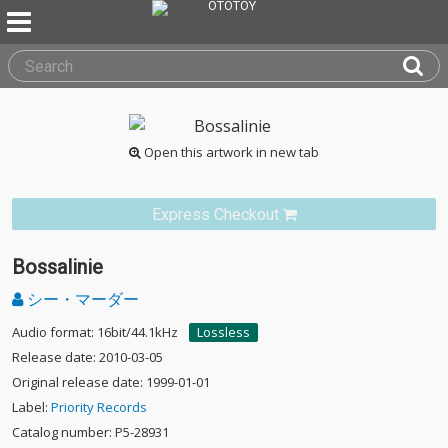
Open this artwork in new tab
Express Checkout
Bossalinie
シー・マーダー
Audio format: 16bit/44.1kHz
Lossless
Release date: 2010-03-05
Original release date: 1999-01-01
Label:
Priority Records
Catalog number: P5-28931