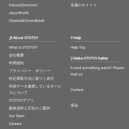
Dance/Electronic
先週のオトトイ
Jazz/World
Classical/Soundtrack
About OTOTOY
Help
What is OTOTOY?
Help Top
会社概要
Make OTOTOY better
利用規約
Found something weird? Please
プライバシー・ポリシー
mail us
特定商取引法に基づく表示
外部データ連携しているサービ
Contact
スについて
OTOTOYアプリ
退会
媒体資料と広告のご案内
Our Team
Careers