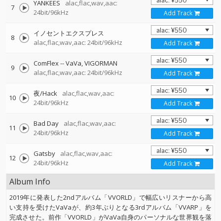
YANKEES
alac,flac,wav,aac:
7
24bit/96kHz
Add Track
イノセントエクスプレス
8
alac,flac,wav,aac: 24bit/96kHz
Add Track
ComFlex
--
VaVa
VIGORMAN
9
alac,flac,wav,aac: 24bit/96kHz
Add Track
夜/Hack
alac,flac,wav,aac:
10
24bit/96kHz
Add Track
Bad Day
alac,flac,wav,aac:
11
24bit/96kHz
Add Track
Gatsby
alac,flac,wav,aac:
12
24bit/96kHz
Add Track
Album Info
2019年に発表した2ndアルバム「VVORLD」で幅広いリスナーから高
い支持を受けたVaVaが、約3年ぶりとなる3rdアルバム「VVARP」を
完成させた。前作「VVORLD」がVaVa自身のパーソナルな世界観を落