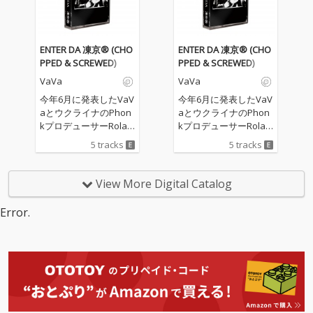
「シャナナ」に新曲を
「シャナナ」に新曲を
加えた全13曲を収録。
加えた全13曲を収録。
客演には5lackとVaVa
客演には5lackとVaVa
が参加し、「New Jour
が参加し、「New Jour
ENTER DA 凍京® (CHO
ENTER DA 凍京® (CHO
ney feat. 5lack」はAru
ney feat. 5lack」はAru
PPED & SCREWED)
PPED & SCREWED)
-2、「Montage feat. V
-2、「Montage feat. V
VaVa
VaVa
aVa」はGooDeeが作
aVa」はGooDeeが作
曲を手がけた。ほかに
曲を手がけた。ほかに
今年6月に発表したVaV
今年6月に発表したVaV
もTaka Perry、エース
もTaka Perry、エース
aとウクライナのPhon
aとウクライナのPhon
橋本、Matt Cabらが名
橋本、Matt Cabらが名
kプロデューサーRolan
kプロデューサーRolan
を連ね、「intro」に小
を連ね、「intro」に小
d Jonesによる5曲入り
d Jonesによる5曲入り
5 tracks
5 tracks
川翔と宮川純、「4A
川翔と宮川純、「4A
のコラボEP作品「ENTE
のコラボEP作品「ENTE
M」に寺久保伶矢、
M」に寺久保伶矢、
R DA 凍京®」が、テー
R DA 凍京®」が、テー
「Nami」に半田彬倫が
「Nami」に半田彬倫が
プサウンドで新たに配
プサウンドで新たに配
View More Digital Catalog
参加。既発曲「シャナ
参加。既発曲「シャナ
信される。国外で改め
信される。国外で改め
ナ」も新たなアルバム
ナ」も新たなアルバム
てテープサウンドを施
てテープサウンドを施
Error.
バージョンで収録さ
バージョンで収録さ
し、さらに配信のみの
し、さらに配信のみの
れ、生楽器の響きとバ
れ、生楽器の響きとバ
バージョンとして、CH
バージョンとして、CH
ンドとの化学反応が新
ンドとの化学反応が新
OPPED & SCREWEDは
OPPED & SCREWEDは
鮮な魅力を放つ。
鮮な魅力を放つ。
VaVa本人がエディット
VaVa本人がエディット
し、作品の更なる中毒
し、作品の更なる中毒
性を増している。そし
性を増している。そし
て「ENTER DA 凍京
て「ENTER DA 凍京
®」のカセットテープ
®」のカセットテープ