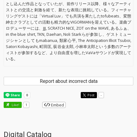
とし込んだ作品となっていたが、前作リリース以降、様々なアーティ
ストとの交流と刺激を経て、新たな表現に挑戦している。フィーチャ
リングゲストには「Virtual Luv」でも共演を果たしたtofubeats、変態
紳士クラブとしての活動も精力的なVIGORMANを迎えている。楽曲プ
ロデューサーには、JJJ, SCRATCH NICE, ZOT on the WAVE, あるふぁ、
in the blue shirt, TKN, Daehan, Noli Starkらが参加し、ゲストミュー
ジシャンとしてもmabanua, 類家心平, The Anticipation Illicit Tsuboi,
Satori Kobayashi, 町田匡, 荻谷金太郎, 小林幸太郎という多数のアーテ
ィストが参加するなど、より自由度を増したVaVaサウンドが実現して
いる。
Report about incorrect data
Post
-
Embed
Like!
1
Digital Catalog