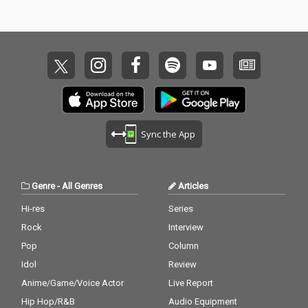
商品は9月に開催予定
商品は9月に開催予定
のVaVaのワンマンライ
のVaVaのワンマンライ
ブ会場でも販売が予定
ブ会場でも販売が予定
されている。
されている。
Sync the App
Genre
-
All Genres
Articles
Hi-res
Series
Rock
Interview
Pop
Column
Idol
Review
Anime/Game/Voice Actor
Live Report
Hip Hop/R&B
Audio Equipment