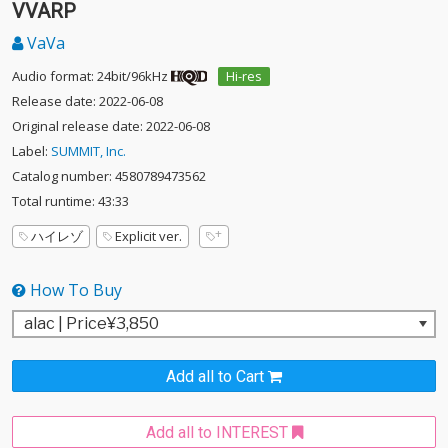
VVARP
VaVa
Audio format: 24bit/96kHz
Hi-res
Release date: 2022-06-08
Original release date: 2022-06-08
Label:
SUMMIT, Inc.
Catalog number: 4580789473562
Total runtime: 43:33
ハイレゾ
Explicit ver.
How To Buy
Add all to Cart
Add all to INTEREST