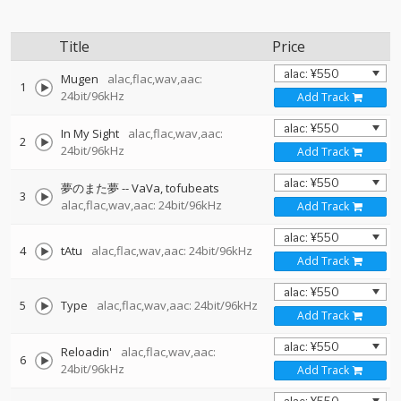
Title
Price
Mugen
alac,flac,wav,aac:
1
24bit/96kHz
Add Track
In My Sight
alac,flac,wav,aac:
2
24bit/96kHz
Add Track
夢のまた夢
--
VaVa
tofubeats
3
alac,flac,wav,aac: 24bit/96kHz
Add Track
4
tAtu
alac,flac,wav,aac: 24bit/96kHz
Add Track
5
Type
alac,flac,wav,aac: 24bit/96kHz
Add Track
Reloadin'
alac,flac,wav,aac:
6
24bit/96kHz
Add Track