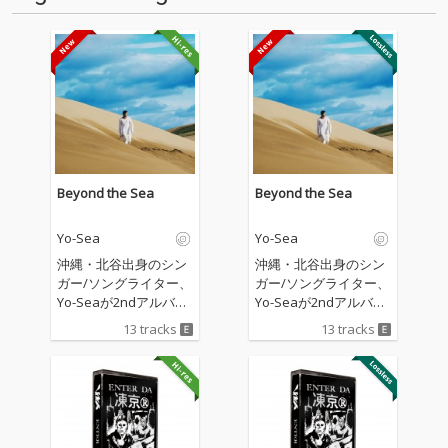
Beyond the Sea
Beyond the Sea
Yo-Sea
Yo-Sea
沖縄・北谷出身のシン
沖縄・北谷出身のシン
ガー/ソングライター、
ガー/ソングライター、
Yo-Seaが2ndアルバム
Yo-Seaが2ndアルバム
『Beyond the Sea』を
『Beyond the Sea』を
13 tracks
13 tracks
リリース。 2023年の1s
リリース。 2023年の1s
t『Sea of Love』以来
t『Sea of Love』以来
約3年ぶりとなる本作
約3年ぶりとなる本作
は、「かけ足族」「Fol
は、「かけ足族」「Fol
low Me」「Won't eve
low Me」「Won't eve
r」「Wonderland」
r」「Wonderland」