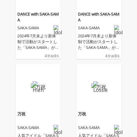
DANCE with SAKA-SAM
DANCE with SAKA-SAM
A
A
SAKA-SAMA
SAKA-SAMA
2024年7月末より新体
2024年7月末より新体
制で活動がスタートし
制で活動がスタートし
た「SAKA-SAMA」が、
た「SAKA-SAMA」が、
眩しく華やかなムード
眩しく華やかなムード
4 tracks
4 tracks
を携えた4人の最新作
を携えた4人の最新作
をリリース。 未音源化
をリリース。 未音源化
の「DANCIN'DIAMON
の「DANCIN'DIAMON
D」「すてきな片想
D」「すてきな片想
い」、最新曲「いつか
い」、最新曲「いつか
出逢う世界」に再録の
出逢う世界」に再録の
「寿司でぃ・ないと・
「寿司でぃ・ないと・
ふぃーば ー!!」を加え
ふぃーば ー!!」を加え
た4曲入りシングル。
た4曲入りシングル。
万祝
万祝
SAKA-SAMA
SAKA-SAMA
人気アイドル「SAKA-S
人気アイドル「SAKA-S