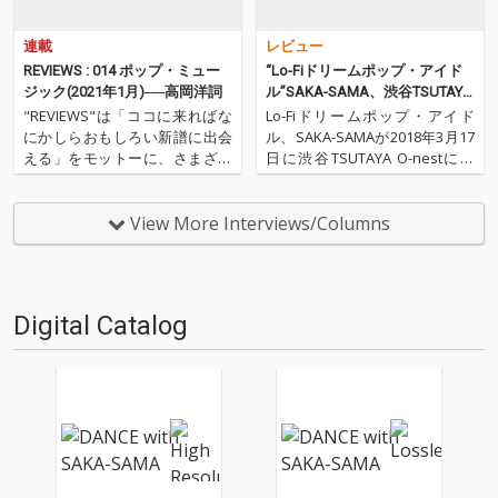
連載
レビュー
REVIEWS : 014 ポップ・ミュー
“Lo-Fiドリームポップ・アイド
ジック(2021年1月)──高岡洋詞
ル”SAKA-SAMA、渋谷TSUTAYA
O-nestにて開催した初のワンマ
"REVIEWS"は「ココに来ればな
Lo-Fiドリームポップ・アイド
ン・ライヴの模様をハイレゾに
にかしらおもしろい新譜に出会
ル、SAKA-SAMAが2018年3月17
て独占配信!
える」をモットーに、さまざま
日に渋谷TSUTAYA O-nestにて
な書き手が新譜（基本2～3ヶ月
開催した、初のワンマン・ライ
ターム）を中心に9枚（＋α）の
ヴ〈イッツア SAKA-SAMAワー
作品を厳選し、紹介するコーナ
ルド〉の模様がOTOTOY独占、
View More Interviews/Columns
ーです（ときに旧譜も）。今回
ハイレゾにて音源化! 1部と2部
は高岡洋詞による9枚。エッジ
に分かれたこの…
の効いたアイドル、S…
Digital Catalog