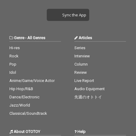
トワークは、グロテス
トワークは、グロテス
クだけどカラフルでポ
クだけどカラフルでポ
ップなドローイングや
ップなドローイングや
Sync the App
コラージュが幅広く支
コラージュが幅広く支
持を集めているアーテ
持を集めているアーテ
ィスト「我喜屋位瑳
ィスト「我喜屋位瑳
務」。7月2日には代官
務」。7月2日には代官
Genre
-
All Genres
Articles
山UNITでワンマンライ
山UNITでワンマンライ
ブを開催。「寿々木こ
ブを開催。「寿々木こ
Hi-res
Series
こね」と「朝倉みず
こね」と「朝倉みず
Rock
Interview
ほ」の2人が積み重ね
ほ」の2人が積み重ね
てきた「SAKA-SAMA」
てきた「SAKA-SAMA」
Pop
Column
の集大成が今ここに。
の集大成が今ここに。
Idol
Review
Anime/Game/Voice Actor
Live Report
Hip Hop/R&B
Audio Equipment
Dance/Electronic
先週のオトトイ
Jazz/World
Classical/Soundtrack
About OTOTOY
Help