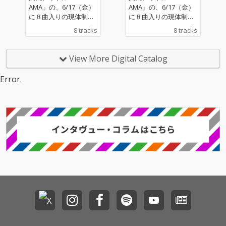
AMA」の、6/17（金）
AMA」の、6/17（金）
に８曲入りの現体制で
に８曲入りの現体制で
のラストアルバム「万
のラストアルバム「万
8 tracks
8 tracks
祝」。シンガーソング
祝」。シンガーソング
ライターの「mekakus
ライターの「mekakus
he」が先行シングル
he」が先行シングル
View More Digital Catalog
「ライラック・ランデ
「ライラック・ランデ
ブー」を含む4曲を提
ブー」を含む4曲を提
Error.
供。さらに、「どつい
供。さらに、「どつい
たるねん」の「うーち
たるねん」の「うーち
ゃん」提供のアルバム
ゃん」提供のアルバム
表題曲「万祝」、シン
表題曲「万祝」、シン
ガーソングライター
ガーソングライター
「河内宙夢」と「本日
「河内宙夢」と「本日
休演」の「岩出拓十
休演」の「岩出拓十
郎」が共作した「恋の
郎」が共作した「恋の
愛の日傘」など、全8
愛の日傘」など、全8
曲を収録。2人のボー
曲を収録。2人のボー
カルスタイルやコーラ
カルスタイルやコーラ
スワークの幅も広が
スワークの幅も広が
り、ポップでバラエテ
り、ポップでバラエテ
ィ豊かな内容に。アル
ィ豊かな内容に。アル
バムジャケットのアー
バムジャケットのアー