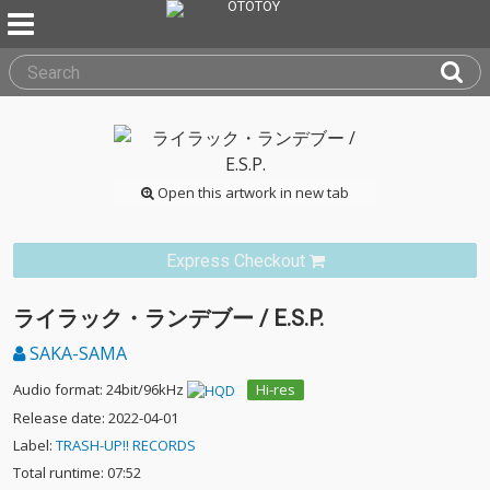
Open this artwork in new tab
Express Checkout
ライラック・ランデブー / E.S.P.
SAKA-SAMA
Audio format: 24bit/96kHz
Hi-res
Release date: 2022-04-01
Label:
TRASH-UP!! RECORDS
Total runtime: 07:52