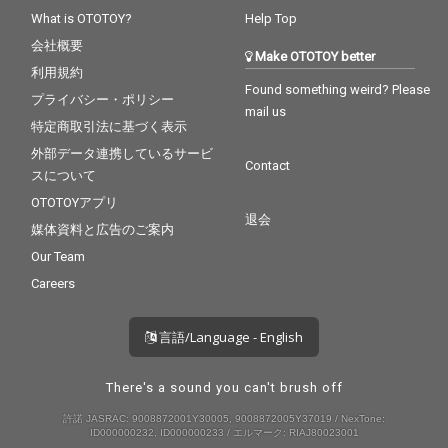
What is OTOTOY?
Help Top
会社概要
Make OTOTOY better
利用規約
Found something weird? Please
プライバシー・ポリシー
mail us
特定商取引法に基づく表示
外部データ連携しているサービ
Contact
スについて
OTOTOYアプリ
退会
媒体資料と広告のご案内
Our Team
Careers
言語/Language - English
There's a sound you can't brush off
許諾 JASRAC: 9008872001Y30005, 9008872005Y37019 / NexTone:
ID000000232, ID000000233 / エルマーク: RIAJ80023001