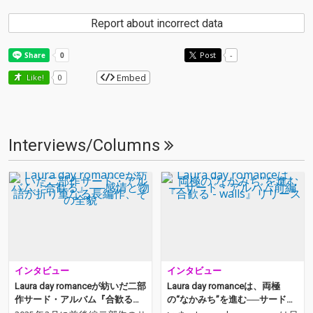
Report about incorrect data
Post
-
Embed
Like!
0
Interviews/Columns
インタビュー
インタビュー
Laura day romanceが紡いだ二部
Laura day romanceは、両極
作サード・アルバム『合歓る』
の“なかみち”を進む──サード・
──感情と物語が折り重なる長編
アルバム前編『合歓る - walls』