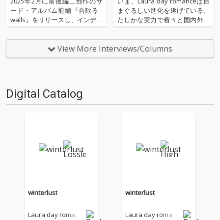
2025年2月に前後編二部作のサ
いま、Laura day romanceは目
作、その全貌
リリース
ード・アルバム前編『合歓る -
まぐるしい進化を遂げている。
walls』をリリースし、インディ
たしかな実力で着々と国内外か
ー・バンドの枠を軽やかに越え
らリスナーを集め、ライヴの規
る緻密で壮大な世界観を提示し
模は回を重ねるごとにスケー
たLaura day romance。その完
ル・アップをし続けている。そ
View More Interviews/Columns
結編となる後編『合歓る - bridg
んな彼らがアナウンスしたサー
es』が、ついに完成…
ド・アルバムは前後編の2部構
成となり、この度…
Digital Catalog
winterlust
winterlust
Laura day romanc
Laura day romanc