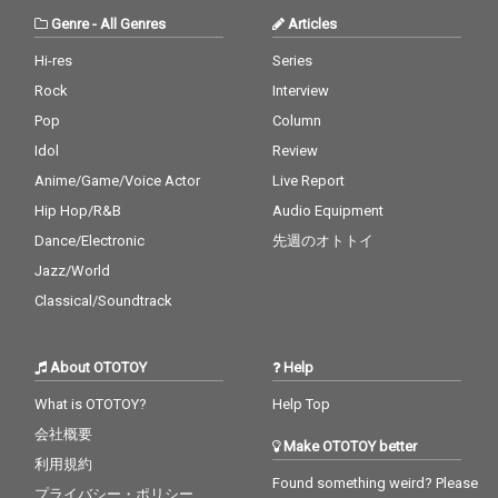
Genre
-
All Genres
Articles
Hi-res
Series
Rock
Interview
Pop
Column
Idol
Review
Anime/Game/Voice Actor
Live Report
Hip Hop/R&B
Audio Equipment
Dance/Electronic
先週のオトトイ
Jazz/World
Classical/Soundtrack
About OTOTOY
Help
What is OTOTOY?
Help Top
会社概要
Make OTOTOY better
利用規約
Found something weird? Please
プライバシー・ポリシー