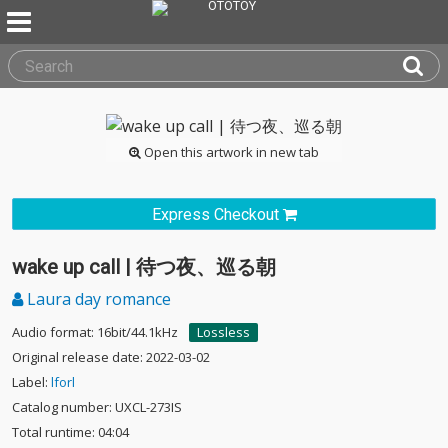
Open this artwork in new tab
Express Checkout
wake up call | 待つ夜、巡る朝
Laura day romance
Audio format: 16bit/44.1kHz
Lossless
Original release date: 2022-03-02
Label:
lforl
Catalog number: UXCL-273IS
Total runtime: 04:04