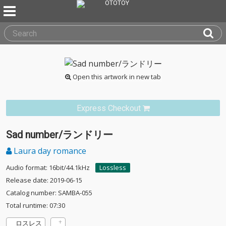
Open this artwork in new tab
Express Checkout
Sad number/ランドリー
Laura day romance
Audio format: 16bit/44.1kHz
Lossless
Release date: 2019-06-15
Catalog number: SAMBA-055
Total runtime: 07:30
ロスレス