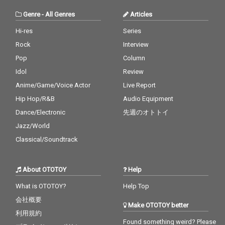
Genre
-
All Genres
Articles
Hi-res
Series
Rock
Interview
Pop
Column
Idol
Review
Anime/Game/Voice Actor
Live Report
Hip Hop/R&B
Audio Equipment
Dance/Electronic
先週のオトトイ
Jazz/World
Classical/Soundtrack
About OTOTOY
Help
What is OTOTOY?
Help Top
会社概要
Make OTOTOY better
利用規約
Found something weird? Please