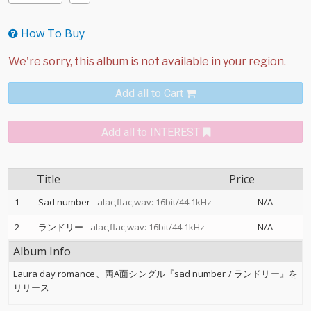
How To Buy
Add all to Cart
Add all to INTEREST
Title
Price
1
Sad number
alac,flac,wav: 16bit/44.1kHz
N/A
2
ランドリー
alac,flac,wav: 16bit/44.1kHz
N/A
Album Info
Laura day romance、両A面シングル『sad number / ランドリー』を
リリース