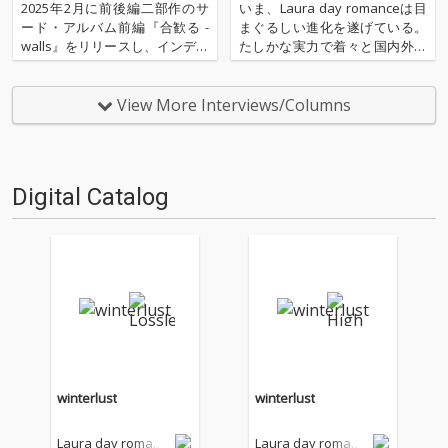
──感情と物語が折り重なる長編
アルバム前編『合歓る - walls』
2025年2月に前後編二部作のサ
いま、Laura day romanceは目
作、その全貌
リリース
ード・アルバム前編『合歓る -
まぐるしい進化を遂げている。
walls』をリリースし、インディ
たしかな実力で着々と国内外か
ー・バンドの枠を軽やかに越え
らリスナーを集め、ライヴの規
る緻密で壮大な世界観を提示し
模は回を重ねるごとにスケー
たLaura day romance。その完
ル・アップをし続けている。そ
View More Interviews/Columns
結編となる後編『合歓る - bridg
んな彼らがアナウンスしたサー
es』が、ついに完成…
ド・アルバムは前後編の2部構
成となり、この度…
Digital Catalog
winterlust
winterlust
Laura day romanc
Laura day romanc