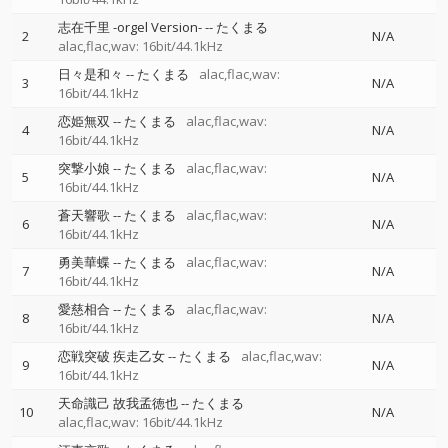
志在千里 -orgel Version-
--
たくまる
2
N/A
alac,flac,wav: 16bit/44.1kHz
日々是和々
--
たくまる
alac,flac,wav:
3
N/A
16bit/44.1kHz
恋姫無双
--
たくまる
alac,flac,wav:
4
N/A
16bit/44.1kHz
突撃小娘
--
たくまる
alac,flac,wav:
5
N/A
16bit/44.1kHz
蒼天響歌
--
たくまる
alac,flac,wav:
6
N/A
16bit/44.1kHz
勇美華蝶
--
たくまる
alac,flac,wav:
7
N/A
16bit/44.1kHz
愛慈相合
--
たくまる
alac,flac,wav:
8
N/A
16bit/44.1kHz
恋戦突破 疾走乙女
--
たくまる
alac,flac,wav:
9
N/A
16bit/44.1kHz
天命識己 故我孟徳也
--
たくまる
10
N/A
alac,flac,wav: 16bit/44.1kHz