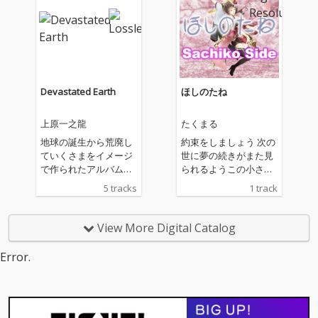
Devastated Earth
ほしのたね
上原一之龍
たくまる
地球の誕生から荒廃し
約束をしましょう 次の
ていくさまをイメージ
世に夢の続きがまた見
で作られたアルバム。
られるようこの小さな
光、沈黙、静寂、星座
花の種に最後の光、込
5 tracks
1 track
などがテーマとなって
めて
いる。
View More Digital Catalog
Error.