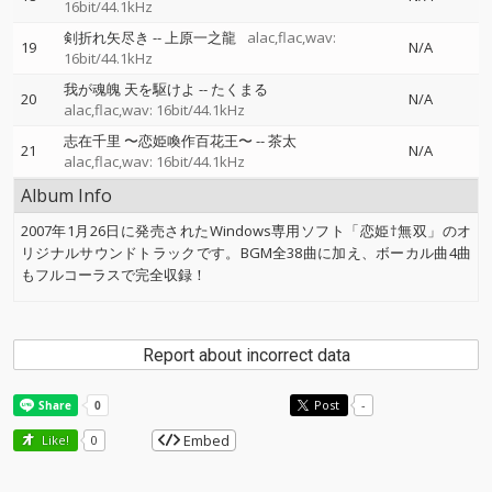
16bit/44.1kHz
剣折れ矢尽き
--
上原一之龍
alac,flac,wav:
19
N/A
16bit/44.1kHz
我が魂魄 天を駆けよ
--
たくまる
20
N/A
alac,flac,wav: 16bit/44.1kHz
志在千里 〜恋姫喚作百花王〜
--
茶太
21
N/A
alac,flac,wav: 16bit/44.1kHz
Album Info
2007年1月26日に発売されたWindows専用ソフト「恋姫†無双」のオ
リジナルサウンドトラックです。BGM全38曲に加え、ボーカル曲4曲
もフルコーラスで完全収録！
Report about incorrect data
Post
-
Embed
Like!
0