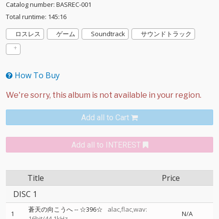
Catalog number: BASREC-001
Total runtime: 145:16
ロスレス
ゲーム
Soundtrack
サウンドトラック
How To Buy
Add all to Cart
Add all to INTEREST
Title
Price
DISC 1
蒼天の向こうへ
--
☆396☆
alac,flac,wav:
1
N/A
16bit/44.1kHz