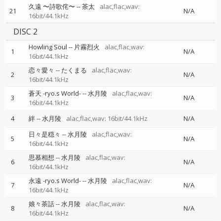
久遠 〜詩歌侘〜
--
茶太
alac,flac,wav:
21
N/A
16bit/44.1kHz
DISC 2
Howling Soul
--
片霧烈火
alac,flac,wav:
1
N/A
16bit/44.1kHz
恋々愛々
--
たくまる
alac,flac,wav:
2
N/A
16bit/44.1kHz
蒼天 -ryo.s World-
--
水月陵
alac,flac,wav:
3
N/A
16bit/44.1kHz
4
絆
--
水月陵
alac,flac,wav: 16bit/44.1kHz
N/A
日々是穏々
--
水月陵
alac,flac,wav:
5
N/A
16bit/44.1kHz
思慕相想
--
水月陵
alac,flac,wav:
6
N/A
16bit/44.1kHz
永遠 -ryo.s World-
--
水月陵
alac,flac,wav:
7
N/A
16bit/44.1kHz
娘々茶話
--
水月陵
alac,flac,wav:
8
N/A
16bit/44.1kHz