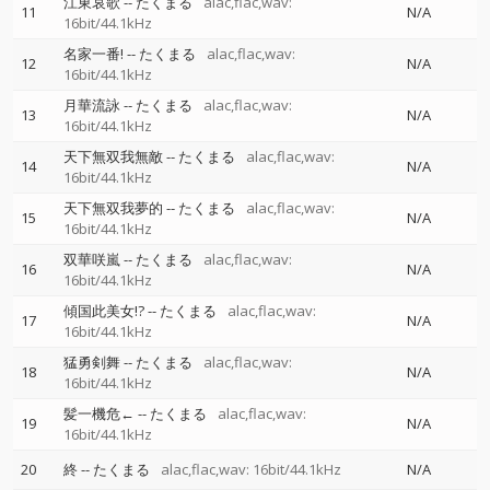
江東哀歌
--
たくまる
alac,flac,wav:
11
N/A
16bit/44.1kHz
名家一番!
--
たくまる
alac,flac,wav:
12
N/A
16bit/44.1kHz
月華流詠
--
たくまる
alac,flac,wav:
13
N/A
16bit/44.1kHz
天下無双我無敵
--
たくまる
alac,flac,wav:
14
N/A
16bit/44.1kHz
天下無双我夢的
--
たくまる
alac,flac,wav:
15
N/A
16bit/44.1kHz
双華咲嵐
--
たくまる
alac,flac,wav:
16
N/A
16bit/44.1kHz
傾国此美女!?
--
たくまる
alac,flac,wav:
17
N/A
16bit/44.1kHz
猛勇剣舞
--
たくまる
alac,flac,wav:
18
N/A
16bit/44.1kHz
髪一機危←
--
たくまる
alac,flac,wav:
19
N/A
16bit/44.1kHz
20
終
--
たくまる
alac,flac,wav: 16bit/44.1kHz
N/A