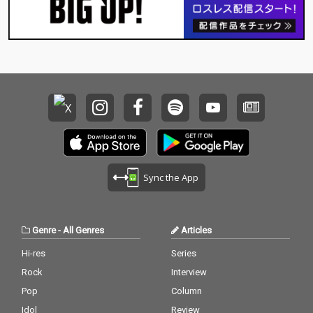
Sync the App
Genre
-
All Genres
Articles
Hi-res
Series
Rock
Interview
Pop
Column
Idol
Review