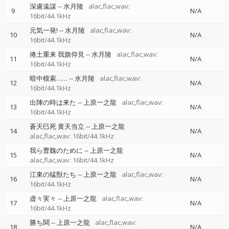
深慮遠謀
--
水月陵
alac,flac,wav:
9
N/A
16bit/44.1kHz
元気一発!
--
水月陵
alac,flac,wav:
10
N/A
16bit/44.1kHz
捲土重来 我旗仰見
--
水月陵
alac,flac,wav:
11
N/A
16bit/44.1kHz
暗中模索……
--
水月陵
alac,flac,wav:
12
N/A
16bit/44.1kHz
出陣の時は来た
--
上原一之龍
alac,flac,wav:
13
N/A
16bit/44.1kHz
蒼天巳死 黄天当立
--
上原一之龍
14
N/A
alac,flac,wav: 16bit/44.1kHz
我ら曹魏のために
--
上原一之龍
15
N/A
alac,flac,wav: 16bit/44.1kHz
江東の猛獣たち
--
上原一之龍
alac,flac,wav:
16
N/A
16bit/44.1kHz
虚々実々
--
上原一之龍
alac,flac,wav:
17
N/A
16bit/44.1kHz
勝ち鬨
--
上原一之龍
alac,flac,wav:
18
N/A