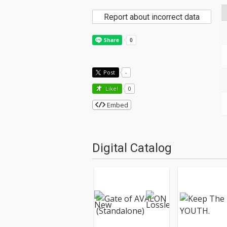
Report about incorrect data
Post
-
Like!
0
Embed
Digital Catalog