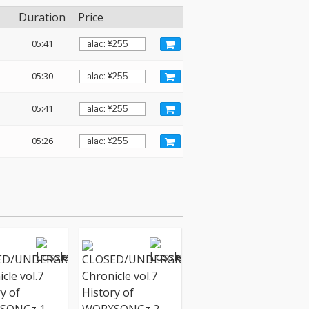
Duration
Price
05:41
05:30
05:41
05:26