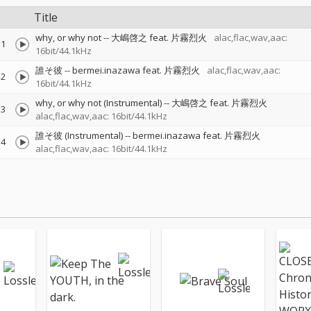
Title
why, or why not
--
大嶋啓之 feat. 片霧烈火
alac,flac,wav,aac:
1
16bit/44.1kHz
誰そ彼
--
bermei.inazawa feat. 片霧烈火
alac,flac,wav,aac:
2
16bit/44.1kHz
why, or why not (Instrumental)
--
大嶋啓之 feat. 片霧烈火
3
alac,flac,wav,aac: 16bit/44.1kHz
誰そ彼 (Instrumental)
--
bermei.inazawa feat. 片霧烈火
4
alac,flac,wav,aac: 16bit/44.1kHz