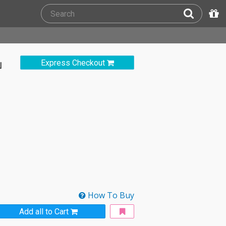
」
Express Checkout
How To Buy
Add all to Cart