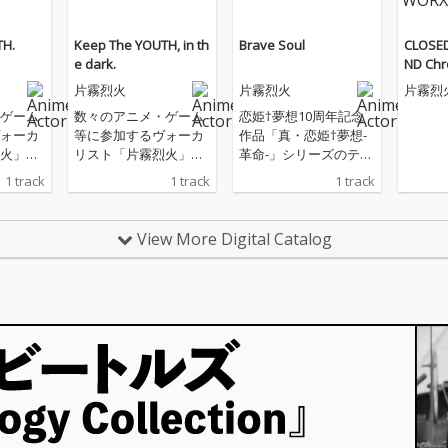
TH.
Keep The YOUTH, in th
Brave Soul
CLOSE
e dark.
ND Chro
ory of
片霧烈火
片霧烈火
片霧烈
ゲーム
数々のアニメ・ゲーム
恋姫†夢想10周年記念
ォーカ
等に参加するヴォーカ
作品「真・恋姫†夢想-
火」の
リスト「片霧烈火」の
革命-」シリーズのテー
まとめた
20年の歩みをまとめた
マソングが配信リリー
1 track
1 track
1 track
が2枚
ベストアルバムが2枚
ス！歌うのは片霧烈
ろしの
同時発売。書下ろしの
火！
スクに
新録曲を各ディスクに
View More Digital Catalog
収録。