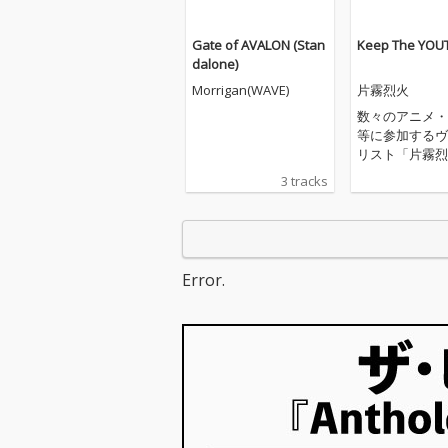
Gate of AVALON (Stan
Keep The YOU
dalone)
Morrigan(WAVE)
片霧烈火
数々のアニメ・
等に参加するヴ
リスト「片霧烈
20年の歩みを
3 tracks
ベストアルバム
同時発売。書下
新録曲を各ディ
収録。
Error.