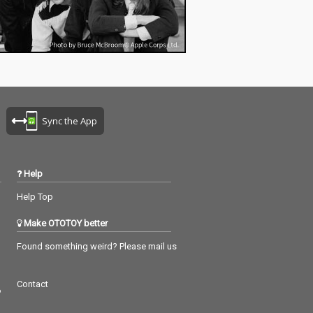
Sync the App
Help
Help Top
Make OTOTOY better
Found something weird? Please mail us
Contact
つ