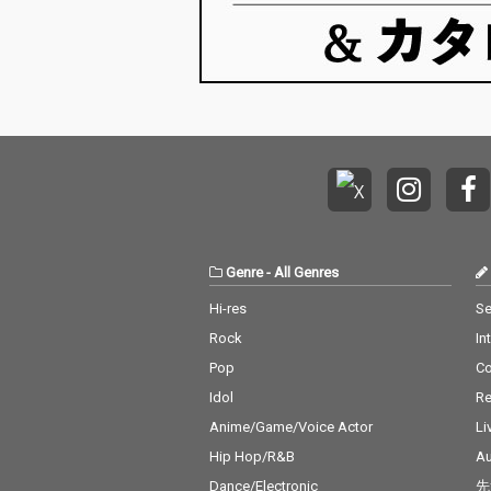
Genre
-
All Genres
Hi-res
Se
Rock
In
Pop
C
Idol
Re
Anime/Game/Voice Actor
Li
Hip Hop/R&B
Au
Dance/Electronic
先