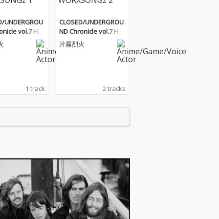
D/UNDERGROU
CLOSED/UNDERGROU
nicle vol.7 Hist
ND Chronicle vol.7 Hist
 WORXSONGz 1
ory of WORXSONGz 2
火
片霧烈火
1 track
2 tracks