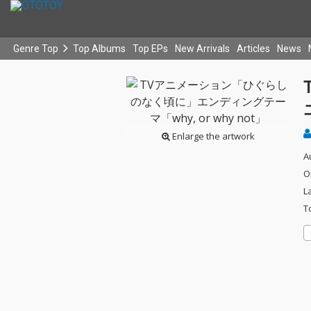
Genre Top
Top Albums
Top EPs
New Arrivals
Articles
News
Enlarge the artwork
A
O
L
T