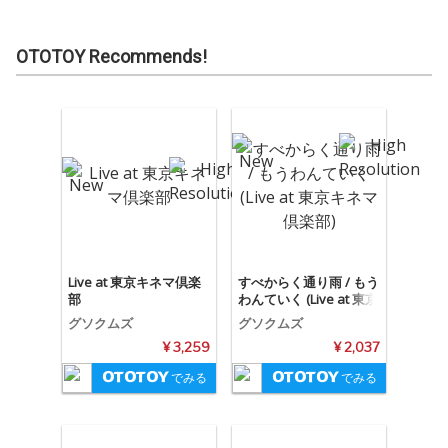
OTOTOY Recommends!
Live at 東京キネマ倶楽
すべからく通り雨 / もう
部
わんていく (Live at 東京
キネマ倶楽部)
グソクムズ
グソクムズ
¥ 3,259
¥ 2,037
でみる
でみる