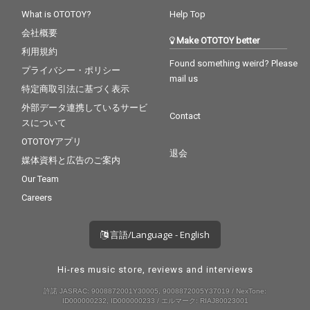
What is OTOTOY?
Help Top
会社概要
Make OTOTOY better
利用規約
Found something weird? Please
プライバシー・ポリシー
mail us
特定商取引法に基づく表示
外部データ連携しているサービ
Contact
スについて
OTOTOYアプリ
退会
媒体資料と広告のご案内
Our Team
Careers
言語/Language - English
Hi-res music store, reviews and interviews
許諾 JASRAC: 9008872001Y30005, 9008872005Y37019 / NexTone:
ID000000232, ID000000233 / エルマーク: RIAJ80023001