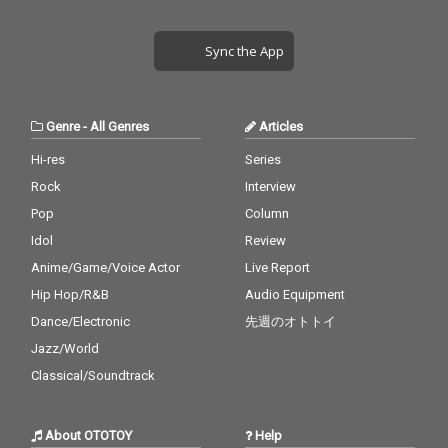
Sync the App
Genre
-
All Genres
Articles
Hi-res
Series
Rock
Interview
Pop
Column
Idol
Review
Anime/Game/Voice Actor
Live Report
Hip Hop/R&B
Audio Equipment
Dance/Electronic
先週のオトトイ
Jazz/World
Classical/Soundtrack
About OTOTOY
Help