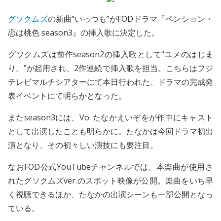
グソクムズ
の新曲“いっつも”がFODドラマ『ペンション・
恋は桃色 season3』の挿入歌に決定した。
グソクムズは前作season2の挿入歌として“ユメのはじま
り。”が起用され、2作連続で挿入歌を担当。こちらはフジ
テレビマルチシアターにて本日行われた、ドラマの完成発
表イベントにて明らかとなった。
またseason3には、Vo. たなかえいぞをが作中にキャスト
として出演したことも明らかに。たなかは今回ドラマ初出
演となり、その初々しい演技にも要注目。
なおFOD公式YouTubeチャンネルでは、本楽曲が使用さ
れたグソクムズver.のスポット映像が公開。楽曲をいち早
く視聴できるほか、たなかの出演シーンも一部公開となっ
ている。