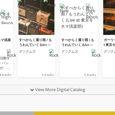
キネマ倶楽
すべからく通り雨 / も
すべからく通り雨 / も
ガーリー
うわんていく (Live at
うわんていく (Live at
t 東京
東京キネマ倶楽部)
東京キネマ倶楽部)
グソクムズ
グソクムズ
グソク
活動す
・バン
が、今
7都市を
4 tracks
5 tracks
5 tracks
マン・
CH TO
ファイナ
View More Digital Catalog
倶楽部
源をコ
ルバム
京キネマ倶
リー