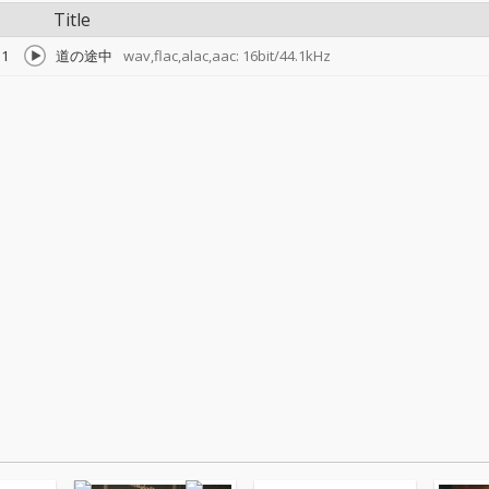
Title
1
道の途中
wav,flac,alac,aac: 16bit/44.1kHz