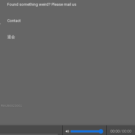
Found something weird? Please mail us
Contact
つ
退会
 RIAJ80023001
00:00
/
00:00