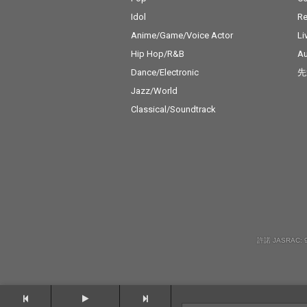
Idol
Re
Anime/Game/Voice Actor
Li
Hip Hop/R&B
Au
Dance/Electronic
先
Jazz/World
Classical/Soundtrack
許諾 JASRAC: 9