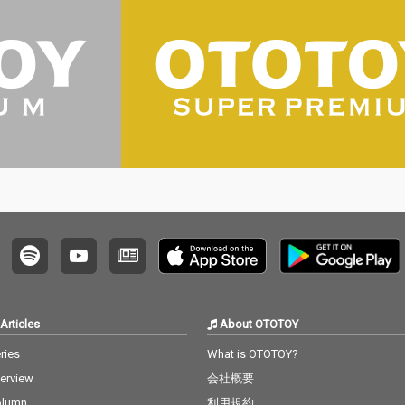
Articles
About OTOTOY
ries
What is OTOTOY?
terview
会社概要
olumn
利用規約