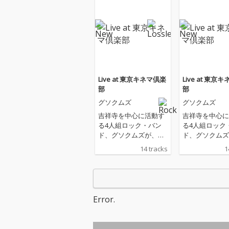
Live at 東京キネマ倶楽
Live at 東京
部
部
グソクムズ
グソクムズ
吉祥寺を中心に活動す
吉祥寺を中心に
る4人組ロック・バン
る4人組ロック
ド、グソクムズが、今
ド、グソクムズ
年1月より全国7都市を
年1月より全国
14 tracks
1
巡った全国ワンマン・
巡った全国ワン
ツアー〈SCRATCH TO
ツアー〈SCRAT
UR 2026〉のファイナ
UR 2026〉の
ル・東京キネマ倶楽部
ル・東京キネマ
公演のライヴ音源をコ
公演のライヴ音
Error.
ンパイルしたアルバム
ンパイルしたア
『Live at 東京キネマ倶
『Live at 東
楽部』を配信リリー
楽部』を配信リ