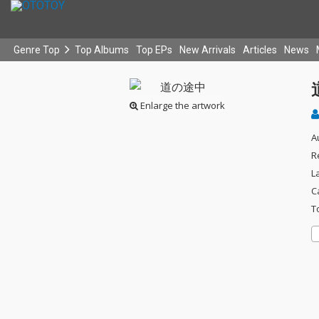
Genre Top
Top Albums
Top EPs
New Arrivals
Articles
News
Enlarge the artwork
A
R
L
C
T