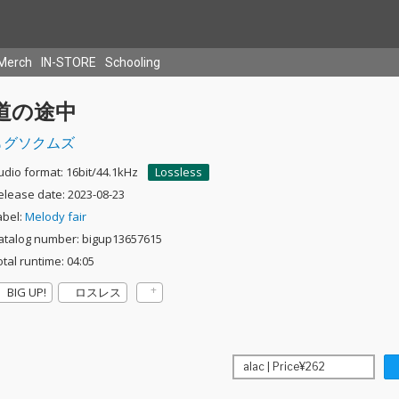
Merch
IN-STORE
Schooling
道の途中
グソクムズ
udio format: 16bit/44.1kHz
Lossless
elease date: 2023-08-23
abel:
Melody fair
atalog number: bigup13657615
otal runtime: 04:05
BIG UP!
ロスレス