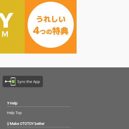
Sync the App
Help
Help Top
Make OTOTOY better