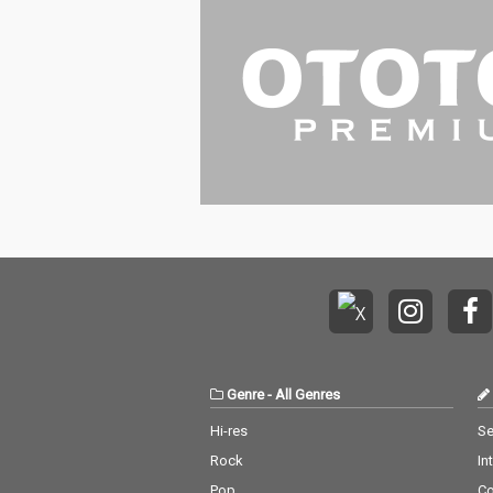
ス。
ス。
Genre
-
All Genres
Hi-res
Se
Rock
In
Pop
C