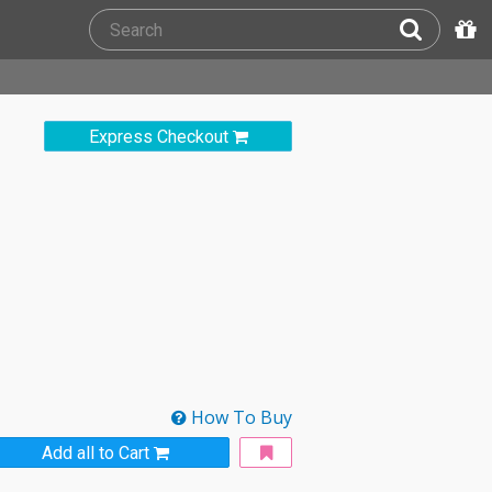
Express Checkout
How To Buy
Add all to Cart