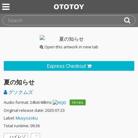
Open this artwork in new tab
Express Checkout
夏の知らせ
グソクムズ
Audio format: 24bit/48kHz
Hi-res
Original release date: 2020-07-23
Label:
Musyozoku
Total runtime: 09:36
ハイレゾ