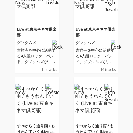
Live at 東京キネマ倶楽
Live at 東京キネマ倶楽
部
部
グソクムズ
グソクムズ
吉祥寺を中心に活動す
吉祥寺を中心に活動す
る4人組ロック・バン
る4人組ロック・バン
ド、グソクムズが、今
ド、グソクムズが、今
年1月より全国7都市を
年1月より全国7都市を
14 tracks
14 tracks
巡った全国ワンマン・
巡った全国ワンマン・
ツアー〈SCRATCH TO
ツアー〈SCRATCH TO
UR 2026〉のファイナ
UR 2026〉のファイナ
ル・東京キネマ倶楽部
ル・東京キネマ倶楽部
公演のライヴ音源をコ
公演のライヴ音源をコ
ンパイルしたアルバム
ンパイルしたアルバム
『Live at 東京キネマ倶
『Live at 東京キネマ倶
楽部』を配信リリー
楽部』を配信リリー
ス。
ス。
すべからく通り雨 / も
すべからく通り雨 / も
うわんていく (Live at
うわんていく (Live at