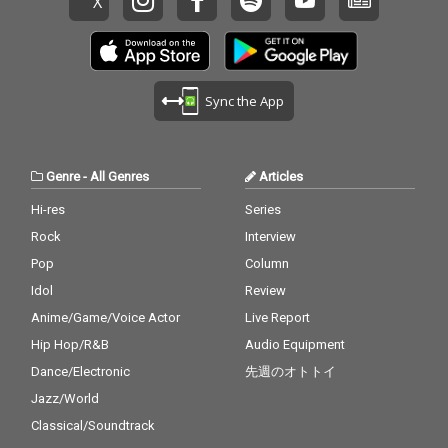
Sync the App
Genre
-
All Genres
Articles
Hi-res
Series
Rock
Interview
Pop
Column
Idol
Review
Anime/Game/Voice Actor
Live Report
Hip Hop/R&B
Audio Equipment
Dance/Electronic
先週のオトトイ
Jazz/World
Classical/Soundtrack