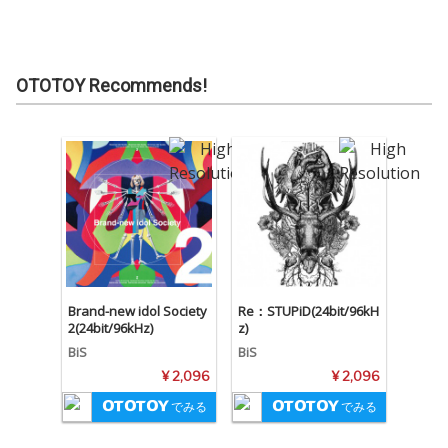
OTOTOY Recommends!
Brand-new idol Society
Re：STUPiD(24bit/96kH
2(24bit/96kHz)
z)
BiS
BiS
¥ 2,096
¥ 2,096
でみる
でみる