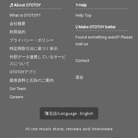
About OTOTOY
Help
What is OTOTOY?
Help Top
会社概要
Make OTOTOY better
利用規約
Found something weird? Please
プライバシー・ポリシー
mail us
特定商取引法に基づく表示
外部データ連携しているサービ
Contact
スについて
OTOTOYアプリ
退会
媒体資料と広告のご案内
Our Team
Careers
言語/Language - English
Hi-res music store, reviews and interviews