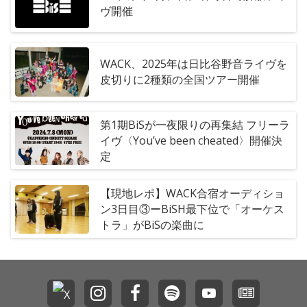
ヴ開催
WACK、2025年は日比谷野音ライヴを
皮切りに2種類の全国ツアー開催
第1期BiSが一夜限りの再集結 フリーラ
イヴ〈You’ve been cheated〉開催決
定
【現地レポ】WACK合宿オーディショ
ン3日目③ーBiSH最下位で「オーケス
トラ」がBiSの楽曲に