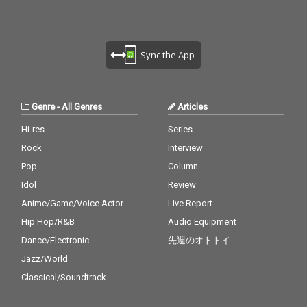
Sync the App
Genre
-
All Genres
Articles
Hi-res
Series
Rock
Interview
Pop
Column
Idol
Review
Anime/Game/Voice Actor
Live Report
Hip Hop/R&B
Audio Equipment
Dance/Electronic
先週のオトトイ
Jazz/World
Classical/Soundtrack