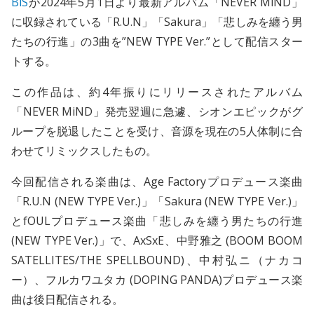
BiS
が2024年5月1日より最新アルバム「NEVER MiND」
に収録されている「R.U.N」「Sakura」「悲しみを纏う男
たちの行進」の3曲を”NEW TYPE Ver.”として配信スター
トする。
この作品は、約4年振りにリリースされたアルバム
「NEVER MiND」発売翌週に急遽、シオンエピックがグ
ループを脱退したことを受け、音源を現在の5人体制に合
わせてリミックスしたもの。
今回配信される楽曲は、Age Factoryプロデュース楽曲
「R.U.N (NEW TYPE Ver.)」「Sakura (NEW TYPE Ver.)」
とfOULプロデュース楽曲「悲しみを纏う男たちの行進
(NEW TYPE Ver.)」で、AxSxE、中野雅之 (BOOM BOOM
SATELLITES/THE SPELLBOUND)、中村弘ニ（ナカコ
ー）、フルカワユタカ (DOPING PANDA)プロデュース楽
曲は後日配信される。