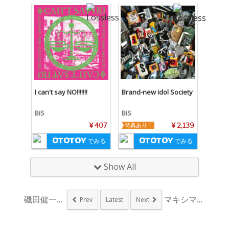
I can't say NO!!!!!!!
Brand-new idol Society
BiS
BiS
¥ 407
特典あり！
¥ 2,139
でみる
でみる
Show All
磯田健一郎、90年代...
マキシマム ザ ホル...
Prev
Latest
Next