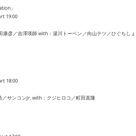
tion」
t 19:00
チ／寺田康彦／吉澤瑛師 with：湯川トーベン／向山テツ／ひぐちしょ
t 18:00
／サンコンJr. with：クジヒロコ／町田直隆