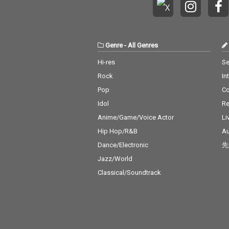
Genre
-
All Genres
Hi-res
Se
Rock
In
Pop
C
Idol
Re
Anime/Game/Voice Actor
Li
Hip Hop/R&B
Au
Dance/Electronic
先
Jazz/World
Classical/Soundtrack