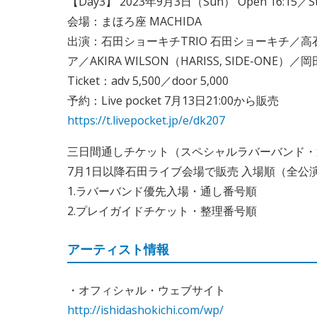
【Day3】 2023年9月3日（Sun） Open 16:15／Sta
会場：まほろ座 MACHIDA
出演：石田ショーキチTRIO 石田ショーキチ／高石マ
ア／AKIRA WILSON（HARISS, SIDE-ONE）／
Ticket：adv 5,500／door 5,000
予約：Live pocket 7月13日21:00から販売
https://t.livepocket.jp/e/dk207
三日間通しチケット（スペシャルラバーバンド・通し
7月1日以降石田ライブ会場で販売 入場順（全公
1.ラバーバンド優先入場・通し番号順
2.プレイガイドチケット・整理番号順
アーティスト情報
・オフィシャル・ウェブサイト
http://ishidashokichi.com/wp/