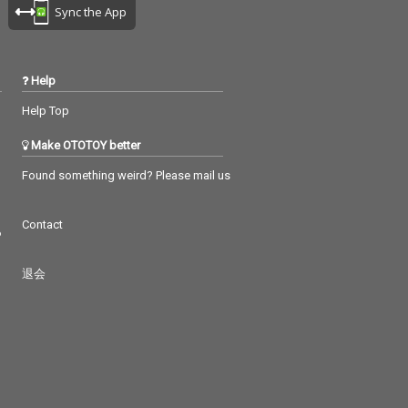
Sync the App
Help
Help Top
Make OTOTOY better
Found something weird? Please mail us
Contact
つ
退会