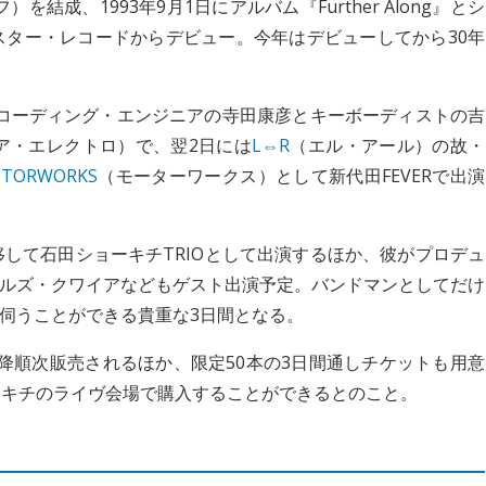
を結成、1993年9月1日にアルバム『Further Along』とシ
ght』でポリスター・レコードからデビュー。今年はデビューしてから30年
にレコーディング・エンジニアの寺田康彦とキーボーディストの吉
ア・エレクトロ）で、翌2日には
L⇔R
（エル・アール）の故・
TORWORKS
（モーターワークス）として新代田FEVERで出演
に移して石田ショーキチTRIOとして出演するほか、彼がプロデュ
ルズ・クワイアなどもゲスト出演予定。バンドマンとしてだけ
伺うことができる貴重な3日間となる。
11日以降順次販売されるほか、限定50本の3日間通しチケットも用意
ーキチのライヴ会場で購入することができるとのこと。