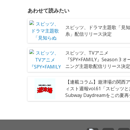
あわせて読みたい
スピッツ、ドラマ主題歌「見
糸」配信リリース決定
スピッツ、TVアニメ
『SPY×FAMILY』Season 3 
ニング主題歌配信リリース決
【連載コラム】遊津場の関西
ィスト週報vol.61「スピッツ
Subway Daydreamをこの夏
ック」