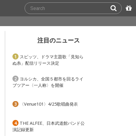
注目のニュース
1
スピッツ、ドラマ主題歌「見知ら
ぬ糸」配信リリース決定
2
ヨルシカ、全国５都市を回るライ
ブツアー〈一人称〉を開催
3
〈Venue101〉4/25歌唱曲発表
4
THE ALFEE、日本武道館バンド公
演記録更新