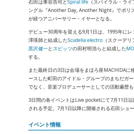
石田は車谷浩司と
Spiral life
（スパイラル・ライフ）
ングル『Another Day, Another Ni
が経つアニバーサリー・イヤーとなる。
デビュー30周年を迎える9月1日は、1995年
澤瑛師と結成した
Scudelia electro
（スクーデリ
黒沢健一
と
スピッツ
の田村明浩らと結成した
MO
する。
また最終日の3日は会場をまほろ座MACHIDA
ースした町田のアイドル・グループのまちだガー
でなく、音楽プロデューサーとしての活動遍歴も
3日間の各イベントはLive pocketにて7月
される予定。7月1日以降に開催される石田ショ
イベント情報