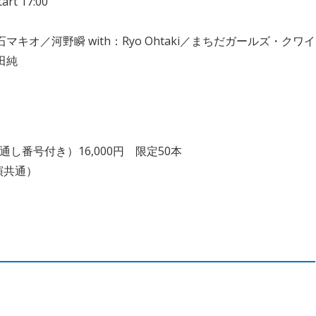
rt 17:00
キオ／河野瞬 with：Ryo Ohtaki／まちだガールズ・クワイ
岡田純
番号付き）16,000円 限定50本
演共通）