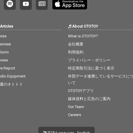
Articles
About OTOTOY
ries
What is OTOTOY?
terview
会社概要
olumn
利用規約
view
プライバシー・ポリシー
ve Report
特定商取引法に基づく表示
dio Equipment
外部データ連携しているサービスに
いて
週のオトトイ
OTOTOYアプリ
媒体資料と広告のご案内
Our Team
Careers
言語/Language - English