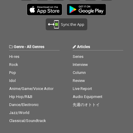
Sync the App
Genre
-
All Genres
Articles
Hi-res
Series
Rock
Interview
Pop
Column
Idol
Review
Anime/Game/Voice Actor
Live Report
Hip Hop/R&B
Audio Equipment
Dance/Electronic
先週のオトトイ
Jazz/World
Classical/Soundtrack