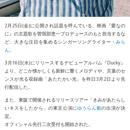
2月25日(金)に公開され話題を呼んでいる、映画『愛なの
に』の主題歌を曽我部恵一プロデュースのもと担当するな
ど、大きな注目を集めるシンガーソングライター・
みら
ん
。
3月16日(水)にリリースするデビューアルバム『Ducky』
より、どこか懐かしくも新鮮に響くメロディや、言葉のセ
ンスが光る収録曲「あたたかい光」を昨日3月2日より先
行配信した。
また、東阪で開催されるリリースツアー「きみがあたらし
いキスをしたから」の東京公演に
ゆうらん船
の出演が決
定。
オフィシャル先行二次受付も開始された。