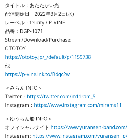
タイトル：あたたかい光
配信開始日：2022年3月2日(水)
レーベル：felicity / P-VINE
品番：DGP-1071
Stream/Download/Purchase:
OTOTOY
https://ototoy.jp/_/default/p/1159738
他
https://p-vine.lnk.to/Bdqc2w
＜みらん INFO＞
Twitter：
https://twitter.com/m11ram_5
Instagram：
https://www.instagram.com/mirams11
＜ゆうらん船 INFO＞
オフィシャルサイト
https://www.yuransen-band.com/
Instagram :
https://www.instagram.com/yuransen_jp/