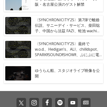
阪・名古屋公演のゲスト解禁
〈SYNCHRONICITY’25〉第7弾で離婚
伝説、サニーデイ・サービス、柴田聡
子、中国から法茲 FAZI、蛙池 wachiら
16組
〈SYNCHRONICITY’25〉最終で
w.o.d.、Hedigan's、ALI、chilldspot、
SPARK!!SOUND!!SHOW!!、ぷにぷに電
機、Suspended 4thら23組
ゆうらん船、スタジオライブ映像を公
開