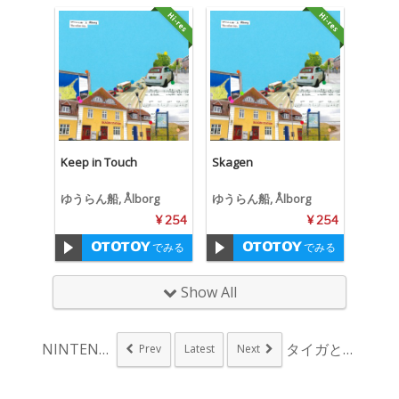
Keep in Touch
Skagen
ゆうらん船, Ålborg
ゆうらん船, Ålborg
¥ 254
¥ 254
でみる
でみる
Show All
NINTENDO64...
タイガとドージャ・キ...
Prev
Latest
Next