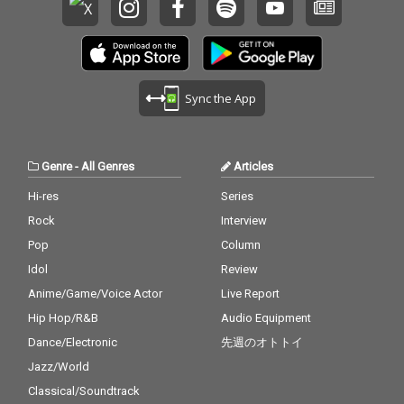
Sync the App
Genre
-
All Genres
Articles
Hi-res
Series
Rock
Interview
Pop
Column
Idol
Review
Anime/Game/Voice Actor
Live Report
Hip Hop/R&B
Audio Equipment
Dance/Electronic
先週のオトトイ
Jazz/World
Classical/Soundtrack