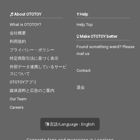
About OTOTOY
Help
What is OTOTOY?
Help Top
会社概要
Make OTOTOY better
利用規約
Found something weird? Please
プライバシー・ポリシー
mail us
特定商取引法に基づく表示
外部データ連携しているサービ
Contact
スについて
OTOTOYアプリ
退会
媒体資料と広告のご案内
Our Team
Careers
言語/Language - English
Connects fans and musicians in Lossless