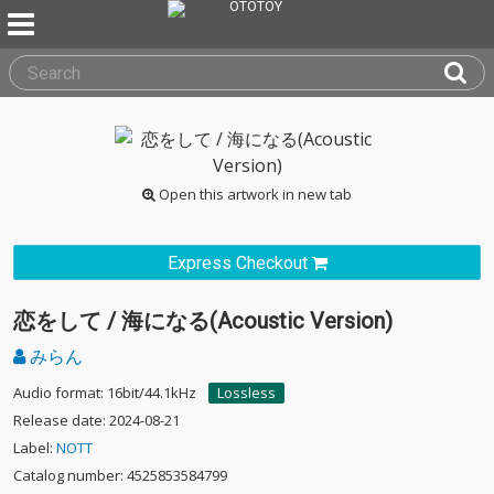
Open this artwork in new tab
Express Checkout
恋をして / 海になる(Acoustic Version)
みらん
Audio format: 16bit/44.1kHz
Lossless
Release date: 2024-08-21
Label:
NOTT
Catalog number: 4525853584799