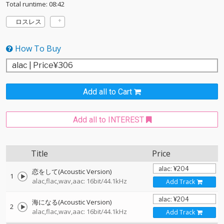
Total runtime: 08:42
ロスレス
How To Buy
Add all to Cart
Add all to INTEREST
Title
Price
恋をして(Acoustic Version)
1
alac,flac,wav,aac: 16bit/44.1kHz
Add Track
海になる(Acoustic Version)
2
alac,flac,wav,aac: 16bit/44.1kHz
Add Track