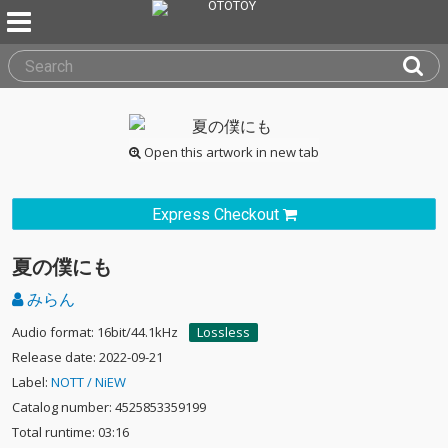
Open this artwork in new tab
Express Checkout
夏の僕にも
みらん
Audio format: 16bit/44.1kHz
Lossless
Release date: 2022-09-21
Label:
NOTT / NiEW
Catalog number: 4525853359199
Total runtime: 03:16