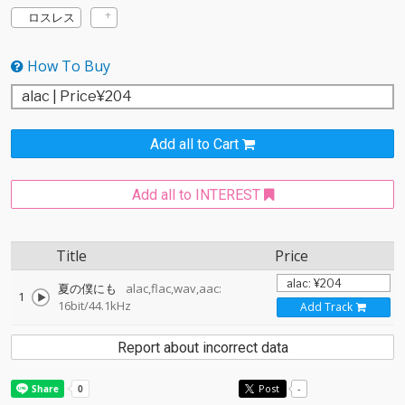
ロスレス
How To Buy
Add all to Cart
Add all to INTEREST
Title
Price
夏の僕にも
alac,flac,wav,aac:
1
16bit/44.1kHz
Add Track
Report about incorrect data
Post
-