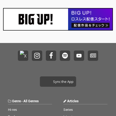
Sync the App
Genre
-
All Genres
Articles
Hi-res
Series