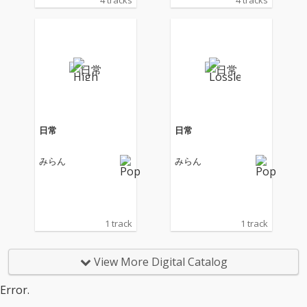
4 tracks
4 tracks
日常
日常
みらん
みらん
1 track
1 track
View More Digital Catalog
Error.