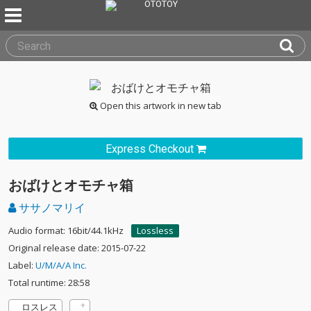
Open this artwork in new tab
Express Checkout
おばけとオモチャ箱
ササノマリイ
Audio format: 16bit/44.1kHz
Lossless
Original release date: 2015-07-22
Label:
U/M/A/A Inc.
Total runtime: 28:58
ロスレス