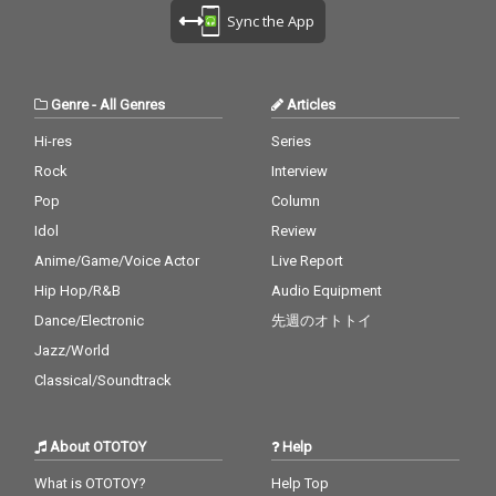
Sync the App
Genre
-
All Genres
Articles
Hi-res
Series
Rock
Interview
Pop
Column
Idol
Review
Anime/Game/Voice Actor
Live Report
Hip Hop/R&B
Audio Equipment
Dance/Electronic
先週のオトトイ
Jazz/World
Classical/Soundtrack
About OTOTOY
Help
What is OTOTOY?
Help Top