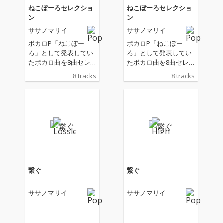
ねこぼーろセレクショ
ねこぼーろセレクショ
ン
ン
ササノマリイ
ササノマリイ
ボカロP「ねこぼー
ボカロP「ねこぼー
ろ」として発表してい
ろ」として発表してい
たボカロ曲を8曲セレ
たボカロ曲を8曲セレ
クトした楽曲リリー
クトした楽曲リリー
8 tracks
8 tracks
ス！ 『プロジェクトセ
ス！ 『プロジェクトセ
カイ カラフルステー
カイ カラフルステー
ジ！ feat. 初音ミク』
ジ！ feat. 初音ミク』
で人気の楽曲「カナデ
で人気の楽曲「カナデ
トモスソラ」や今もな
トモスソラ」や今もな
おTikToKなどでカバー
おTikToKなどでカバー
され人気の楽曲「戯言
され人気の楽曲「戯言
スピーカー」「きかせ
スピーカー」「きかせ
たいのは」「自傷無
たいのは」「自傷無
色」などを収録。
色」などを収録。
繋ぐ
繋ぐ
ササノマリイ
ササノマリイ