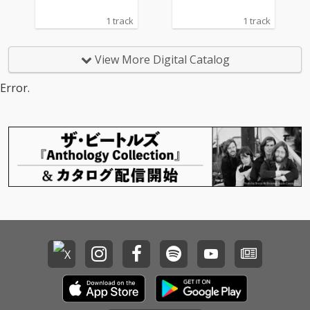
1 track
1 track
View More Digital Catalog
Error.