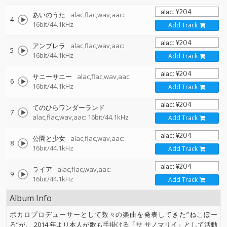
あいのうた
alac,flac,wav,aac:
4
16bit/44.1kHz
Add Track
アンブレラ
alac,flac,wav,aac:
5
16bit/44.1kHz
Add Track
サニーサニー
alac,flac,wav,aac:
6
16bit/44.1kHz
Add Track
てのひらワンダーランド
7
alac,flac,wav,aac: 16bit/44.1kHz
Add Track
公園と少女
alac,flac,wav,aac:
8
16bit/44.1kHz
Add Track
ライア
alac,flac,wav,aac:
9
16bit/44.1kHz
Add Track
Album Info
ボカロプロデューサーとして数々の楽曲を発表してきた”ねこぼー
ろ”が、 2014 年より本人が歌も手掛ける「サ サノマリイ」として活動