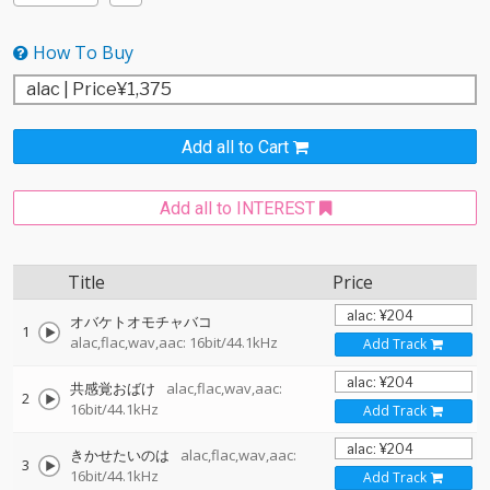
How To Buy
Add all to Cart
Add all to INTEREST
Title
Price
オバケトオモチャバコ
1
alac,flac,wav,aac: 16bit/44.1kHz
Add Track
共感覚おばけ
alac,flac,wav,aac:
2
16bit/44.1kHz
Add Track
きかせたいのは
alac,flac,wav,aac:
3
16bit/44.1kHz
Add Track