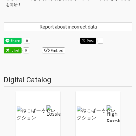
を開始！
Report about incorrect data
Post
-
Embed
Like!
0
Digital Catalog