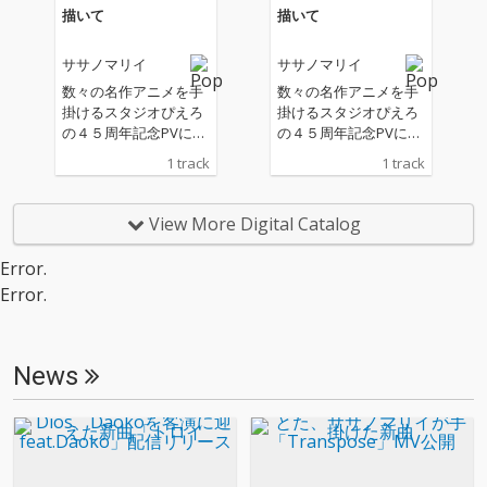
描いて
描いて
ササノマリイ
ササノマリイ
数々の名作アニメを手
数々の名作アニメを手
掛けるスタジオぴえろ
掛けるスタジオぴえろ
の４５周年記念PVにサ
の４５周年記念PVにサ
サノマリイの新曲『描
サノマリイの新曲『描
1 track
1 track
いて』が起用。 この
いて』が起用。 この
『描いて』はスタジオ
『描いて』はスタジオ
ぴえろのこれまで作り
ぴえろのこれまで作り
View More Digital Catalog
上げた作品をイメージ
上げた作品をイメージ
してササノマリイが書
してササノマリイが書
Error.
き下ろした楽曲となっ
き下ろした楽曲となっ
Error.
ている。
ている。
News