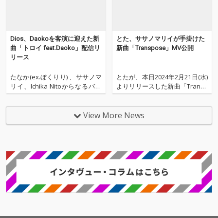
Dios、Daokoを客演に迎えた新
とた、ササノマリイが手掛けた
曲「トロイ feat.Daoko」配信リ
新曲「Transpose」MV公開
リース
たなか(ex.ぼくりり) 、ササノマ
とたが、本日2024年2月21日(水)
リイ、Ichika Nitoからなるバン
よりリリースした新曲「Transp
ドDiosが本日4月3日(水)にDAOK
ose」のミュージックビデオを
Oを客演に迎えた新曲「トロイ f
公開した。 本楽曲は、耳に残る
eat.Daoko」を配信リリースし
メロディラインと融合された深
View More News
た。 アレンジャーはメンバーと
度のあるサウンドデザインが特
もに親交のあるTomgggが参
徴的なビートメイカーササノマ
加。Ic
リイが手掛けた。現実からの逃
避行をテー