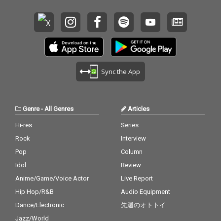
Sync the App
Genre
-
All Genres
Articles
Hi-res
Series
Rock
Interview
Pop
Column
Idol
Review
Anime/Game/Voice Actor
Live Report
Hip Hop/R&B
Audio Equipment
Dance/Electronic
先週のオトトイ
Jazz/World