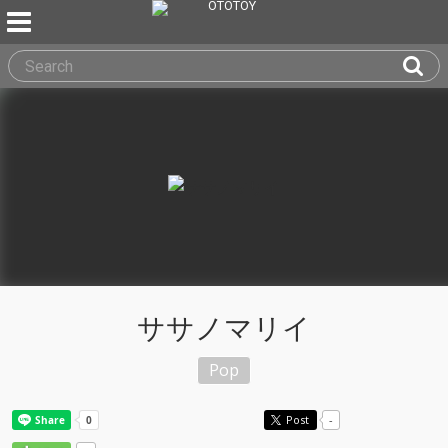
ササノマリイ
Pop
Post
-