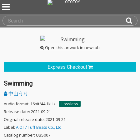
Open this artwork in new tab
Express Checkout
Swimming
中山うり
Audio format: 16bit/44.1kHz
Lossless
Release date: 2021-09-21
Original release date: 2021-09-21
Label:
A.O.I / Tuff Beats Co., Ltd.
Catalog number: UBS007