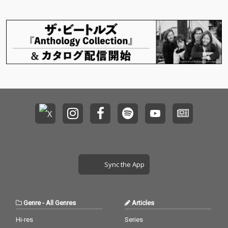
Sync the App
Genre
-
All Genres
Articles
Hi-res
Series