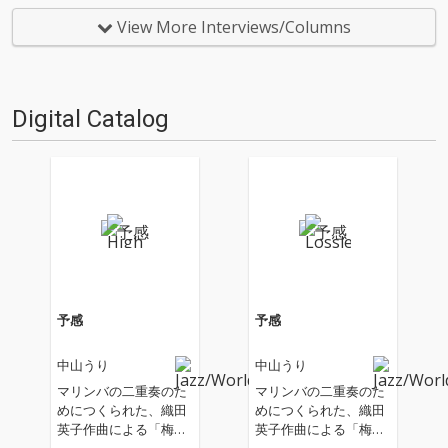
仕事人…!〈アーカイ奉行〉が今
トルは『鰻』。「時々ドキド
日もデジタルの乱世を治め
キ」のMVを見ればわかるよう
View More Interviews/Columns
る…!'''〈アーカイ奉行〉と
に、中山の醸し出す情緒あふれ
は…'''1.過去作の最新リマスター
る下町感に、サカモトジャイ庵
音源 2.これまで未配信…
スティールパンの音色が加わる
ことで、ラ…
Digital Catalog
予感
予感
中山うり
中山うり
マリンバの二重奏のた
マリンバの二重奏のた
めにつくられた、織田
めにつくられた、織田
英子作曲による「梅の
英子作曲による「梅の
花の下で」は中山うり
花の下で」は中山うり