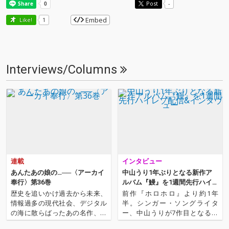
Post
-
Embed
Like!
1
Interviews/Columns
連載
インタビュー
あんたあの娘の…──〈アーカイ
中山うり1年ぶりとなる新作ア
奉行〉第36巻
ルバム『鰻』を1週間先行ハイ
レゾ配信&インタヴュー
歴史を追いかけ過去から未来、
前作『ホロホロ』より約1年
情報過多の現代社会、デジタル
半。シンガー・ソングライタ
の海に散らばったあの名作、こ
ー、中山うりが7作目となるア
の名作たちをひとつにまとめる
ルバムが完成させました。タイ