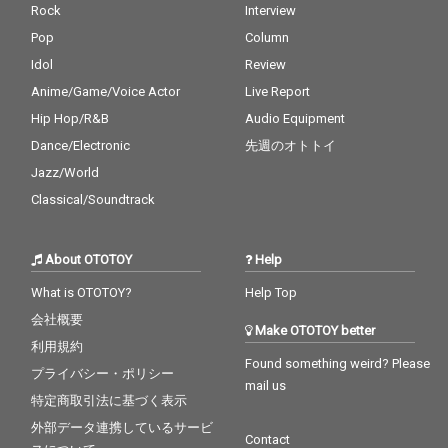
Rock
Interview
Pop
Column
Idol
Review
Anime/Game/Voice Actor
Live Report
Hip Hop/R&B
Audio Equipment
Dance/Electronic
先週のオトトイ
Jazz/World
Classical/Soundtrack
About OTOTOY
Help
What is OTOTOY?
Help Top
会社概要
Make OTOTOY better
利用規約
Found something weird? Please
プライバシー・ポリシー
mail us
特定商取引法に基づく表示
外部データ連携しているサービ
Contact