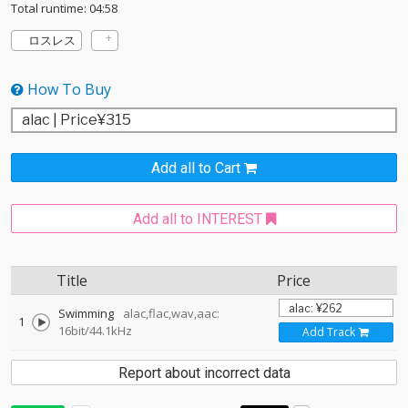
Total runtime: 04:58
ロスレス
How To Buy
Add all to Cart
Add all to INTEREST
Title
Price
Swimming
alac,flac,wav,aac:
1
16bit/44.1kHz
Add Track
Report about incorrect data