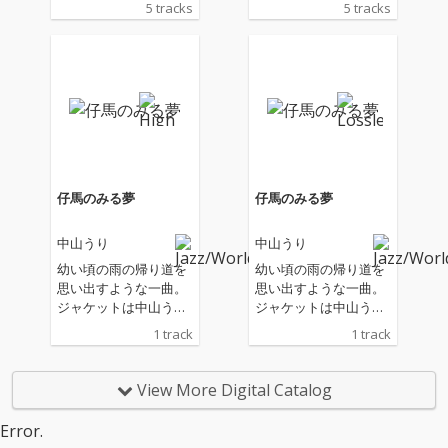
5 tracks
5 tracks
がメロディーとハーモ
がメロディーとハーモ
ニーに導かれるように
ニーに導かれるように
歌詞をつけギターで歌
歌詞をつけギターで歌
唱している。 他、「命
唱している。 他、「命
の誕生やおわり、再び
の誕生やおわり、再び
芽吹く」そんなことを
芽吹く」そんなことを
イメージさせるインス
イメージさせるインス
ト2曲を含むEPが完
ト2曲を含むEPが完
成。
成。
仔馬のみる夢
仔馬のみる夢
中山うり
中山うり
幼い頃の雨の帰り道を
幼い頃の雨の帰り道を
思い出すような一曲。
思い出すような一曲。
ジャケットは中山うり
ジャケットは中山うり
による水彩画。
による水彩画。
1 track
1 track
View More Digital Catalog
Error.