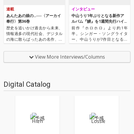
連載
インタビュー
あんたあの娘の…──〈アーカイ
中山うり1年ぶりとなる新作ア
奉行〉第36巻
ルバム『鰻』を1週間先行ハイ
レゾ配信&インタヴュー
歴史を追いかけ過去から未来、
前作『ホロホロ』より約1年
情報過多の現代社会、デジタル
半。シンガー・ソングライタ
の海に散らばったあの名作、こ
ー、中山うりが7作目となるア
の名作たちをひとつにまとめる
ルバムが完成させました。タイ
仕事人…!〈アーカイ奉行〉が今
トルは『鰻』。「時々ドキド
日もデジタルの乱世を治め
キ」のMVを見ればわかるよう
View More Interviews/Columns
る…!'''〈アーカイ奉行〉と
に、中山の醸し出す情緒あふれ
は…'''1.過去作の最新リマスター
る下町感に、サカモトジャイ庵
音源 2.これまで未配信…
スティールパンの音色が加わる
ことで、ラ…
Digital Catalog