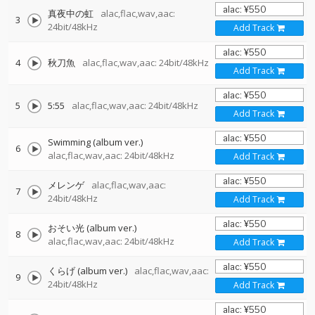
真夜中の虹
alac,flac,wav,aac:
3
24bit/48kHz
Add Track
4
秋刀魚
alac,flac,wav,aac: 24bit/48kHz
Add Track
5
5:55
alac,flac,wav,aac: 24bit/48kHz
Add Track
Swimming (album ver.)
6
alac,flac,wav,aac: 24bit/48kHz
Add Track
メレンゲ
alac,flac,wav,aac:
7
24bit/48kHz
Add Track
おそい光 (album ver.)
8
alac,flac,wav,aac: 24bit/48kHz
Add Track
くらげ (album ver.)
alac,flac,wav,aac:
9
24bit/48kHz
Add Track