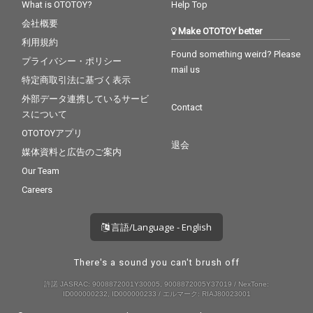
What is OTOTOY?
Help Top
会社概要
Make OTOTOY better
利用規約
Found something weird? Please
プライバシー・ポリシー
mail us
特定商取引法に基づく表示
外部データ連携しているサービ
Contact
スについて
OTOTOYアプリ
退会
媒体資料と広告のご案内
Our Team
Careers
言語/Language - English
There's a sound you can't brush off
許諾 JASRAC: 9008872001Y30005, 9008872005Y37019 / NexTone:
ID000000232, ID000000233 / エルマーク: RIAJ80023001