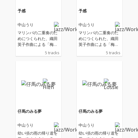
予感
予感
中山うり
中山うり
マリンバの二重奏のた
マリンバの二重奏のた
めにつくられた、織田
めにつくられた、織田
英子作曲による「梅の
英子作曲による「梅の
花の下で」は中山うり
花の下で」は中山うり
5 tracks
5 tracks
がメロディーとハーモ
がメロディーとハーモ
ニーに導かれるように
ニーに導かれるように
歌詞をつけギターで歌
歌詞をつけギターで歌
唱している。 他、「命
唱している。 他、「命
の誕生やおわり、再び
の誕生やおわり、再び
芽吹く」そんなことを
芽吹く」そんなことを
イメージさせるインス
イメージさせるインス
ト2曲を含むEPが完
ト2曲を含むEPが完
成。
成。
仔馬のみる夢
仔馬のみる夢
中山うり
中山うり
幼い頃の雨の帰り道を
幼い頃の雨の帰り道を