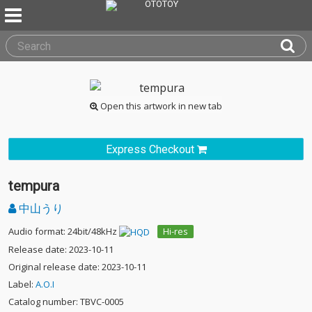
Open this artwork in new tab
Express Checkout
tempura
中山うり
Audio format: 24bit/48kHz
Hi-res
Release date: 2023-10-11
Original release date: 2023-10-11
Label:
A.O.I
Catalog number: TBVC-0005