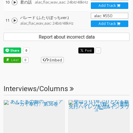
10
君の話
alac,flac,wav,aac: 24bit/48kHz
Add Track
パレード (ふたりぼっちver.)
11
alac,flac,wav,aac: 24bit/48kHz
Add Track
Report about incorrect data
Post
-
Embed
Like!
0
Interviews/Columns