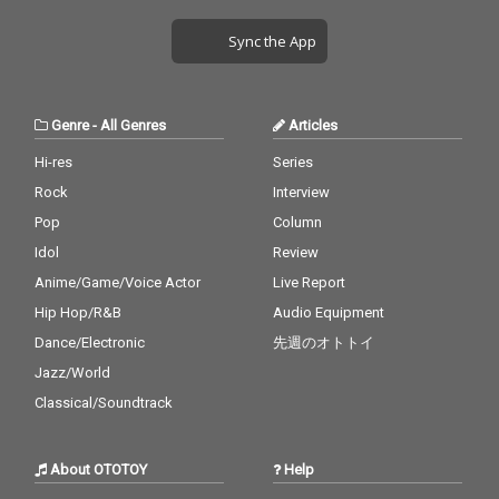
Sync the App
Genre
-
All Genres
Articles
Hi-res
Series
Rock
Interview
Pop
Column
Idol
Review
Anime/Game/Voice Actor
Live Report
Hip Hop/R&B
Audio Equipment
Dance/Electronic
先週のオトトイ
Jazz/World
Classical/Soundtrack
About OTOTOY
Help