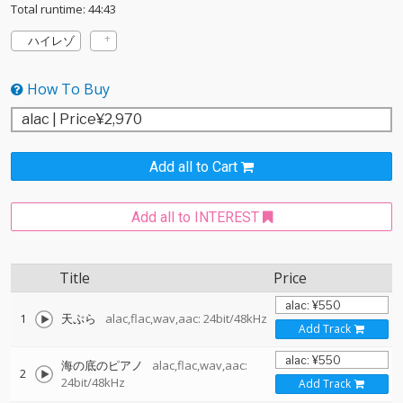
Total runtime: 44:43
ハイレゾ
How To Buy
Add all to Cart
Add all to INTEREST
Title
Price
1
天ぷら
alac,flac,wav,aac: 24bit/48kHz
Add Track
海の底のピアノ
alac,flac,wav,aac:
2
24bit/48kHz
Add Track