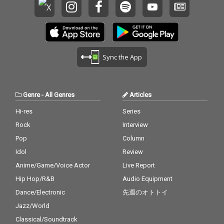
Sync the App
Genre
-
All Genres
Articles
Hi-res
Series
Rock
Interview
Pop
Column
Idol
Review
Anime/Game/Voice Actor
Live Report
Hip Hop/R&B
Audio Equipment
Dance/Electronic
先週のオトトイ
Jazz/World
Classical/Soundtrack