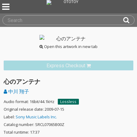
Open this artwork in new tab
Express Checkout
心のアンテナ
中川 翔子
Audio format: 16bit/44.1kHz
Lossless
Original release date: 2009-07-15
Label:
Sony Music Labels Inc.
Catalog number: SRCL07065B00Z
Total runtime: 17:37