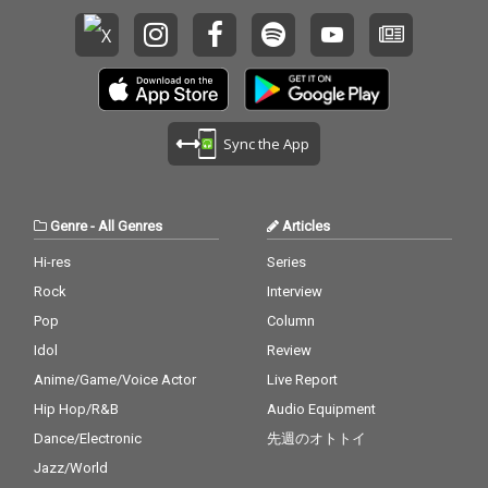
Sync the App
Genre
-
All Genres
Articles
Hi-res
Series
Rock
Interview
Pop
Column
Idol
Review
Anime/Game/Voice Actor
Live Report
Hip Hop/R&B
Audio Equipment
Dance/Electronic
先週のオトトイ
Jazz/World