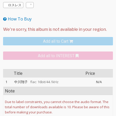
ロスレス
How To Buy
Add all to Cart
Add all to INTEREST
Title
Price
1
中川翔子
flac: 16bit/44.1kHz
N/A
Note
Due to label constraints, you cannot choose the audio format. The
total number of downloads available is 10. Please be aware of this
before making your purchase.