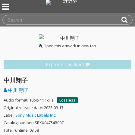
Open this artwork in new tab
Express Checkout
中川翔子
中川 翔子
Audio format: 16bit/44.1kHz
Lossless
Original release date: 2023-09-13
Label:
Sony Music Labels Inc.
Catalog number: SRXX04754B00Z
Total runtime: 03:58