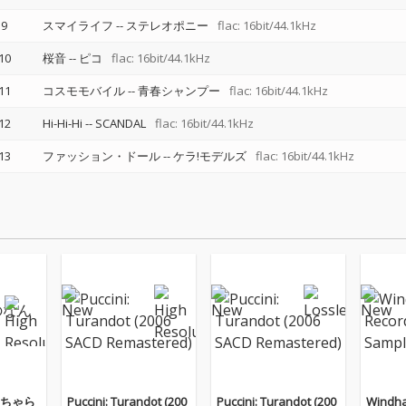
9
スマイライフ
--
ステレオポニー
flac: 16bit/44.1kHz
10
桜音
--
ピコ
flac: 16bit/44.1kHz
11
コスモモバイル
--
青春シャンプー
flac: 16bit/44.1kHz
12
Hi-Hi-Hi
--
SCANDAL
flac: 16bit/44.1kHz
13
ファッション・ドール
--
ケラ!モデルズ
flac: 16bit/44.1kHz
ちゃら
Puccini: Turandot (200
Puccini: Turandot (200
Windha