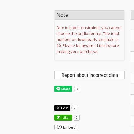
Note
Due to label constraints, you cannot
choose the audio format. The total
number of downloads available is
10. Please be aware of this before
making your purchase.
Report about incorrect data
Post
-
Like!
0
Embed