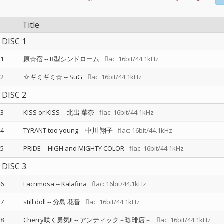
Title
DISC 1
1
原☆宿
--
B型シンドローム
flac: 16bit/44.1kHz
2
☆ギミギミ☆
--
SuG
flac: 16bit/44.1kHz
DISC 2
3
KISS or KISS
--
北出 菜奈
flac: 16bit/44.1kHz
4
TYRANT too young
--
中川 翔子
flac: 16bit/44.1kHz
5
PRIDE
--
HIGH and MIGHTY COLOR
flac: 16bit/44.1kHz
DISC 3
6
Lacrimosa
--
Kalafina
flac: 16bit/44.1kHz
7
still doll
--
分島 花音
flac: 16bit/44.1kHz
8
Cherry咲く勇気!!
--
アンティック－珈琲店－
flac: 16bit/44.1kHz