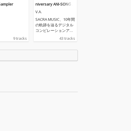
Sampler
niversary ANI-SONG H
IGHLIGHTS Vol.2 2019-
V.A.
2020
SACRA MUSIC、10年間
の軌跡を辿るデジタル
コンピレーションアル
バムをリリース！ 第二
9 tracks
43 tracks
弾となる「SACRA MUS
IC 10th Anniversary A
NI-SONG HIGHLIGHTS
Vol.2 2019-2020」。本
コンピレーションアル
バムのジャケットに
は、SACRA MUSICのマ
スコットキャラクター
「SACRAちゃん」のイ
ラストをレーベル設立
当初から手掛けてきた
イラストレーター・Mi
ka Pikazo氏による、
新規描きおろしの「SA
CRAちゃん」イラスト
を起用。