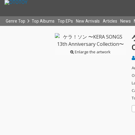
Genre Top
Top Albums
Top EPs
New Arrivals
Articles
News
Enlarge the artwork
A
O
L
C
T