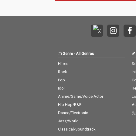
Genre
-
All Genres
Hi-res
Se
Rock
In
Pop
C
Idol
Re
Anime/Game/Voice Actor
Li
Hip Hop/R&B
Au
Dance/Electronic
先
Jazz/World
Classical/Soundtrack