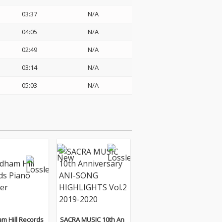
03:37
N/A
04:05
N/A
02:49
N/A
03:14
N/A
05:03
N/A
m Hill Records
SACRA MUSIC 10th An