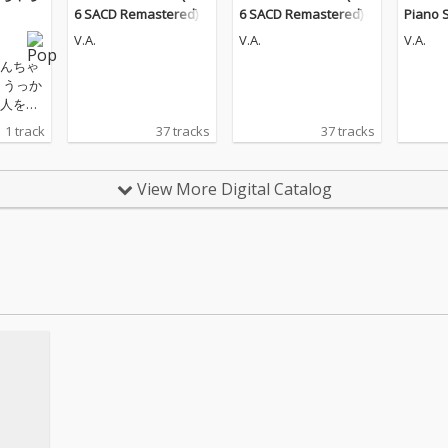
6 SACD Remastered)
6 SACD Remastered)
Piano 
V.A.
V.A.
V.A.
んちゃ
」うっか
人を探
1 track
37 tracks
37 tracks
View More Digital Catalog