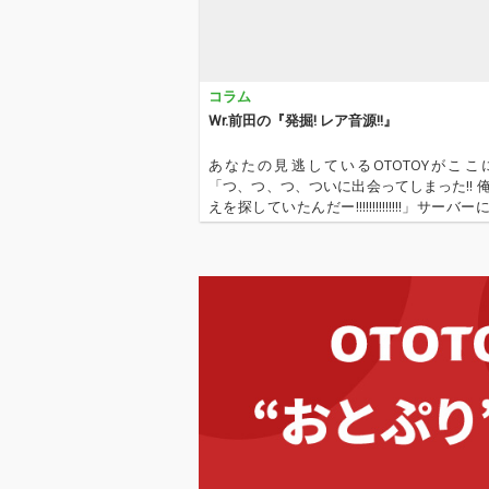
コラム
Wr.前田の『発掘! レア音源!!』
あなたの見逃しているOTOTOYがここ
「つ、つ、つ、ついに出会ってしまった!! 
えを探していたんだー!!!!!!!!!!!!!!」サーバ
たハード・ディスクの隙間から、夜な夜
る、聞こえるはずのない奇声…… それは膨大