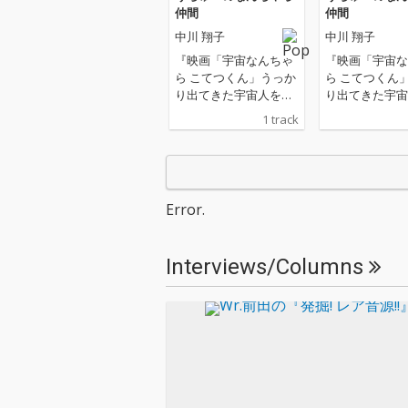
仲間
仲間
中川 翔子
中川 翔子
『映画「宇宙なんちゃ
『映画「宇宙な
ら こてつくん」うっか
ら こてつくん
り出てきた宇宙人を探
り出てきた宇宙
せ！』主題歌
せ！』主題歌
1 track
Error.
Interviews/Columns