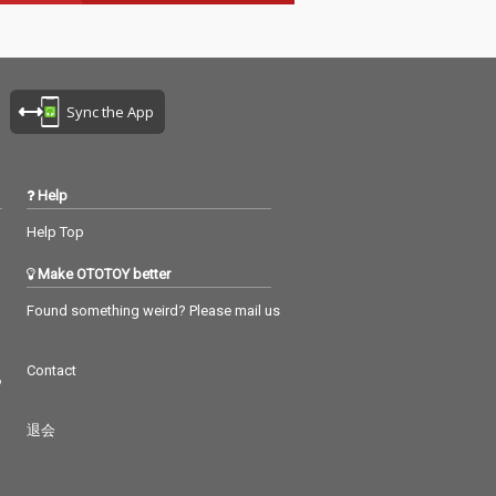
Sync the App
Help
Help Top
Make OTOTOY better
Found something weird? Please mail us
Contact
つ
退会