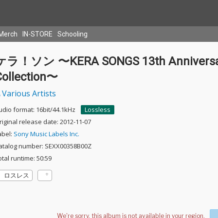
Merch
IN-STORE
Schooling
ケラ！ソン 〜KERA SONGS 13th Anniversa
Collection〜
Various Artists
udio format: 16bit/44.1kHz
Lossless
riginal release date: 2012-11-07
abel:
Sony Music Labels Inc.
atalog number: SEXX00358B00Z
otal runtime: 50:59
ロスレス