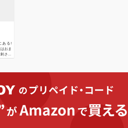
にある!
俺はおま
ーに刺さっ
な聞こえ
なO…