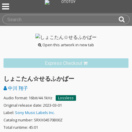
Open this artwork in new tab
Express Checkout
しょこたん☆せるふかばー
中川 翔子
Audio format: 16bit/44.1kHz
Lossless
Original release date: 2023-03-01
Label:
Sony Music Labels Inc.
Catalog number: SRXX04570B00Z
Total runtime: 45:01