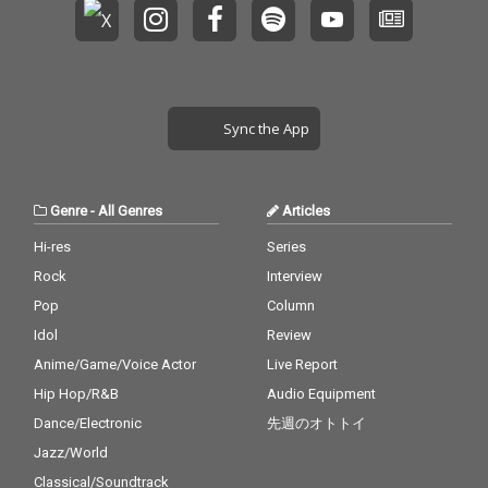
Sync the App
Genre
-
All Genres
Articles
Hi-res
Series
Rock
Interview
Pop
Column
Idol
Review
Anime/Game/Voice Actor
Live Report
Hip Hop/R&B
Audio Equipment
Dance/Electronic
先週のオトトイ
Jazz/World
Classical/Soundtrack