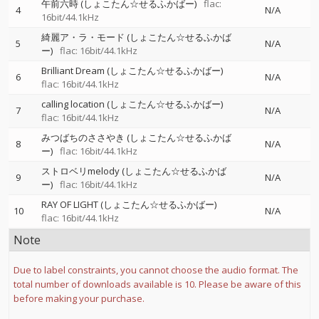
午前六時 (しょこたん☆せるふかばー)
flac:
4
N/A
16bit/44.1kHz
綺麗ア・ラ・モード (しょこたん☆せるふかば
5
N/A
ー)
flac: 16bit/44.1kHz
Brilliant Dream (しょこたん☆せるふかばー)
6
N/A
flac: 16bit/44.1kHz
calling location (しょこたん☆せるふかばー)
7
N/A
flac: 16bit/44.1kHz
みつばちのささやき (しょこたん☆せるふかば
8
N/A
ー)
flac: 16bit/44.1kHz
ストロベリmelody (しょこたん☆せるふかば
9
N/A
ー)
flac: 16bit/44.1kHz
RAY OF LIGHT (しょこたん☆せるふかばー)
10
N/A
flac: 16bit/44.1kHz
Note
Due to label constraints, you cannot choose the audio format. The
total number of downloads available is 10. Please be aware of this
before making your purchase.