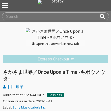
Open this artwork in new tab
Express Checkout
さかさま世界／Once Upon a Time -キボウノウ
タ-
中川 翔子
Audio format: 16bit/44.1kHz
Lossless
Original release date: 2013-12-11
Label:
Sony Music Labels Inc.