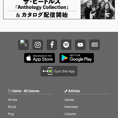
Sync the App
Genre
-
All Genres
Articles
Hi-res
Series
Rock
Interview
Pop
Column