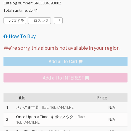
Catalog number: SRCL08439B00Z
Total runtime: 25:41
パズドラ
ロスレス
How To Buy
Add all to Cart
Add all to INTEREST
Title
Price
1
さかさま世界
flac: 16bit/44.1kHz
N/A
Once Upon a Time -キボウノウタ-
flac:
2
N/A
16bit/44.1kHz