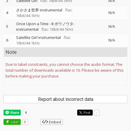
3
Satellite Girl
flac: 16bit/44.1kHz
N/A
さかさま世界 instrumental
flac:
4
N/A
16bit/44.1kHz
Once Upon a Time -キボウノウタ-
5
N/A
instrumental
flac: 16bit/44.1kHz
Satellite Girl instrumental
flac:
6
N/A
16bit/44.1kHz
Note
Due to label constraints, you cannot choose the audio format. The
total number of downloads available is 10. Please be aware of this
before making your purchase.
Report about incorrect data
Post
-
Embed
Like!
0