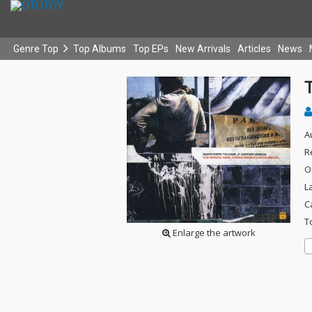
Genre Top
Top Albums
Top EPs
New Arrivals
Articles
News
A
R
O
L
C
T
Enlarge the artwork