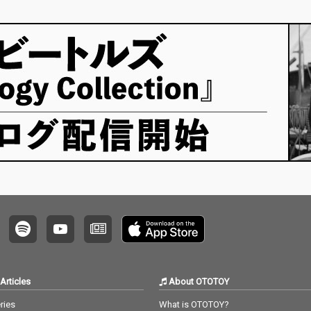
Articles
About OTOTOY
ries
What is OTOTOY?