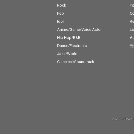
Rock
In
Pop
C
Idol
Re
Anime/Game/Voice Actor
Li
Hip Hop/R&B
Au
Dance/Electronic
先
Jazz/World
Classical/Soundtrack
許諾 JASRAC: 9