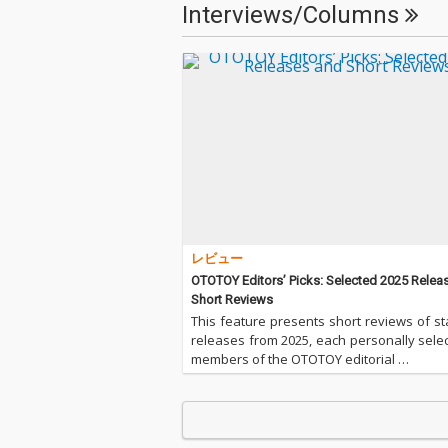
Interviews/Columns
欲作。世界的に人気を
欲作。世界的に
誇る小島秀夫監督によ
誇る小島秀夫監
る最新作、PlayStation
る最新作、PlayS
5用ゲーム『DEATH ST
5用ゲーム『DEA
RANDING 2: ON THE BE
RANDING 2: ON
ACH』の挿入歌「Chari
ACH』の挿入歌「
ot I Plead feat. Tim Smi
ot I Plead feat.
th」、「Hope feat. De
th」、「Hope fe
nise Sherwood」も収
nise Sherwo
録された、注目必至の
録された、注目
アルバム!
アルバム!
レビュー
OTOTOY Editors’ Picks: Selected 2025 Relea
Short Reviews
This feature presents short reviews of s
releases from 2025, each personally sele
members of the OTOTOY editorial …