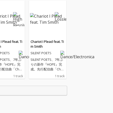
I Plead feat. Ti
Chariot I Plead feat. Ti
h
m Smith
 POETS
SILENT POETS
T POETS、7年ぶ
SILENT POETS、7年ぶ
作『HOPE』完
りの新作『HOPE』完
配信曲「Chari
成。先行配信曲「Chari
ead feat. Tim Smi
ot I Plead feat. Tim Smi
1 track
1 track
は、世界的ゲーム
th」は、世界的ゲーム
イター小島秀夫
クリエイター小島秀夫
ATH STRANDI
監督「DEATH STRANDI
」の挿入歌。Midl
NG 2」の挿入歌。Midl
arpのTim Smit
ake／HarpのTim Smit
.）、屋敷豪太
h（Vo.）、屋敷豪太
、Everton Nels
（Dr.）、Everton Nels
tr.）らを迎え
on（Str.）らを迎え