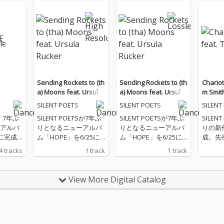
Sending Rockets to (th
Sending Rockets to (th
Chariot 
a) Moons feat. Ursula
a) Moons feat. Ursula
m Smit
Rucker
Rucker
SILENT POETS
SILENT POETS
SILENT
S、7年ぶ
SILENT POETSが7年ぶ
SILENT POETSが7年ぶ
SILEN
アルバ
りとなるニューアルバ
りとなるニューアルバ
りの新
に完成!
ム「HOPE」を6/25に
ム「HOPE」を6/25に
成。先行
勢の
リリース。それに先駆
リリース。それに先駆
ot I Pl
4 tracks
1 track
1 track
bird、T
け、収録曲『Sending
け、収録曲『Sending
th」
la Ruck
Rockets To (Tha) Moo
Rockets To (Tha) Moo
クリエ
文、屋敷
ns… feat. Ursula Ruck
ns… feat. Ursula Ruck
監督「DE
View More Digital Catalog
ーチャ
er』をシングルリリー
er』をシングルリリー
NG 2
スト/ミ
ス。BLM運動や公民権
ス。BLM運動や公民権
ake／H
と共に
運動への関心を背景に
運動への関心を背景に
h（Vo
を込め
詩人／アーティスト、
詩人／アーティスト、
（Dr.）
身の意
アースラ・ラッカーを
アースラ・ラッカーを
on（S