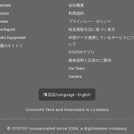
terview
会社概要
olumn
利用規約
view
プライバシー・ポリシー
ve Report
特定商取引法に基づく表示
dio Equipment
外部データ連携しているサービスに
いて
週のオトトイ
OTOTOYアプリ
媒体資料と広告のご案内
Our Team
Careers
言語/Language - English
Connects fans and musicians in Lossless
008872001Y30005, 9008872005Y37019 / NexTone: ID000000232, ID000000233 / エルマーク:
© OTOTOY Incorporated since 2004, a
digitiminimi
company