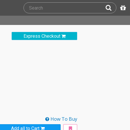
Express Checkout
How To Buy
Add all to Cart