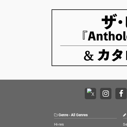
Genre
-
All Genres
Hi-res
Se