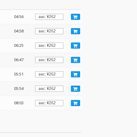
04:56
04:58
06:25
06:47
05:51
05:54
s
08:03