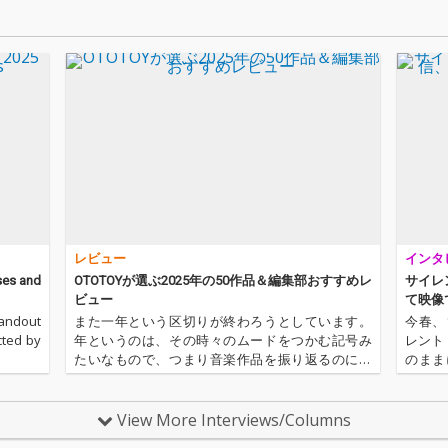
人気を
迎えポエトリー・リー
迎えポエトリー・リー
た、静
督によ
ディングで参加。深い
ディングで参加。深い
えた重
tation
祈りと希望を感じさせ
祈りと希望を感じさせ
曲。
TH ST
る広大な一曲。
る広大な一曲。
 THE BE
Chari
 Tim Smi
at. De
od」も収
必至の
レビュー
インタ
ses and
OTOTOYが選ぶ2025年の50作品＆編集部おすすめレ
サイレ
ビュー
て映像
tandout
また一年という区切りが終わろうとしています。
今春、
cted by
年というのは、その時々のムードをつかむ記号み
レント
たいなもので、つまり音楽作品を振り返るのにピ
のまま
ッタリですね！ というわけで、2025年、OTOTOY
を響か
ストアで人気だった作品・時代のテンションを形
プロジ
取った作品・特集記事でその…
の参加に
View More Interviews/Columns