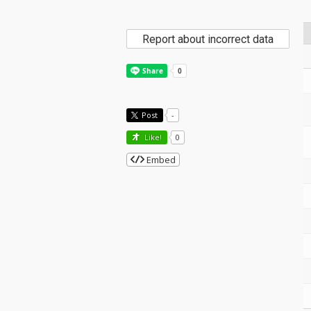
Report about incorrect data
Post
-
Like!
0
Embed