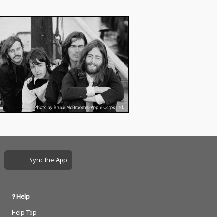
Sync the App
Help
Help Top