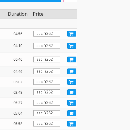
Duration
Price
04:56
04:10
06:46
04:46
06:02
03:48
05:27
05:04
05:58