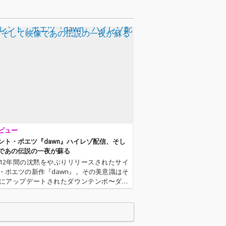
けさと祈りを湛
た、静けさと祈りを湛
厚で壮大な一
えた重厚で壮大な一
曲。
ビュー
ント・ポエツ『dawn』ハイレゾ配信、そし
であの伝説の一夜が蘇る
12年間の沈黙をやぶりリリースされたサイ
・ポエツの新作『dawn』。その美意識はそ
にアップデートされたダウンテンポ〜ダブ
せた。フィーチャンリグにはこれまでの本
ェクトを踏襲するような海外アーティスト
加えて、5lackやD…