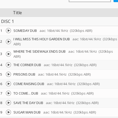
Title
DISC 1
1
SOMEDAY DUB
aac: 16bit/44.1kHz
(320kbps ABR)
I WILL MISS THIS HOLY GARDEN DUB
aac: 16bit/44.1kHz
(320kbps
2
ABR)
WHERE THE SIDEWALK ENDS DUB
aac: 16bit/44.1kHz
(320kbps
3
ABR)
4
THE CORNER DUB
aac: 16bit/44.1kHz
(320kbps ABR)
5
PRISONS DUB
aac: 16bit/44.1kHz
(320kbps ABR)
6
COME RAISING DUB
aac: 16bit/44.1kHz
(320kbps ABR)
7
TO COME... DUB
aac: 16bit/44.1kHz
(320kbps ABR)
8
SAVE THE DAY DUB
aac: 16bit/44.1kHz
(320kbps ABR)
9
SUGAR MAN DUB
aac: 16bit/44.1kHz
(320kbps ABR)