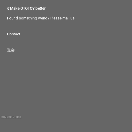
Make OTOTOY better
Found something weird? Please mail us
Contact
つ
退会
 RIAJ80023001