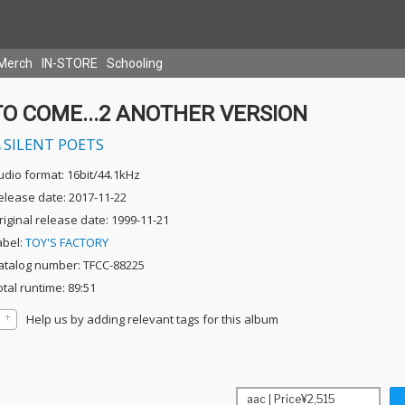
Merch
IN-STORE
Schooling
TO COME...2 ANOTHER VERSION
SILENT POETS
udio format: 16bit/44.1kHz
elease date: 2017-11-22
riginal release date: 1999-11-21
abel:
TOY'S FACTORY
atalog number: TFCC-88225
otal runtime: 89:51
Help us by adding relevant tags for this album