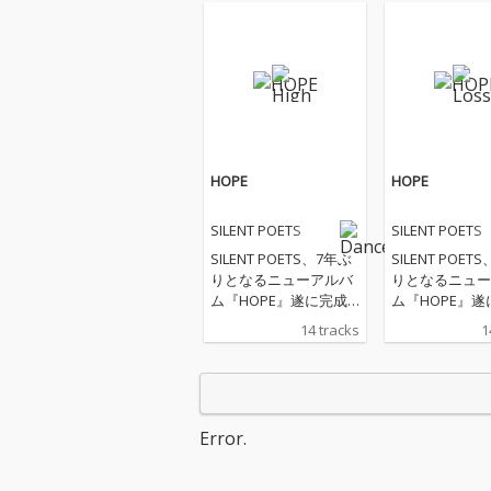
HOPE
HOPE
SILENT POETS
SILENT POETS
SILENT POETS、7年ぶ
SILENT POET
りとなるニューアルバ
りとなるニュー
ム『HOPE』遂に完成!
ム『HOPE』遂
不安定な世界情勢の
不安定な世界情
14 tracks
1
中、Lady Blackbird、T
中、Lady Black
im Smith、Ursula Ruck
im Smith、Ursu
er、こだま和文、屋敷
er、こだま和
豪太ら豪華フィーチャ
豪太ら豪華フィ
リングアーティスト/ミ
リングアーティ
Error.
ュージシャンらと共に
ュージシャンら
強いメッセージを込め
強いメッセージ
て制作された渾身の意
て制作された渾