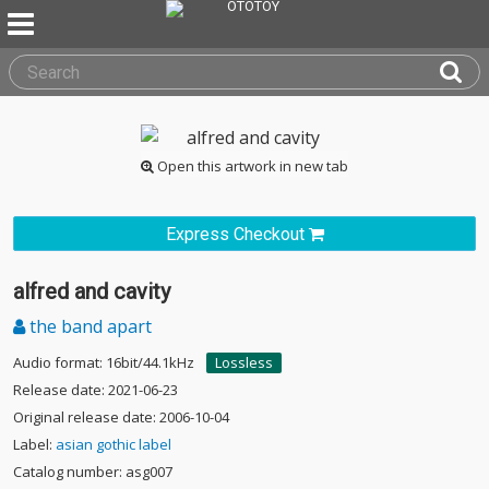
Open this artwork in new tab
Express Checkout
alfred and cavity
the band apart
Audio format: 16bit/44.1kHz
Lossless
Release date: 2021-06-23
Original release date: 2006-10-04
Label:
asian gothic label
Catalog number: asg007