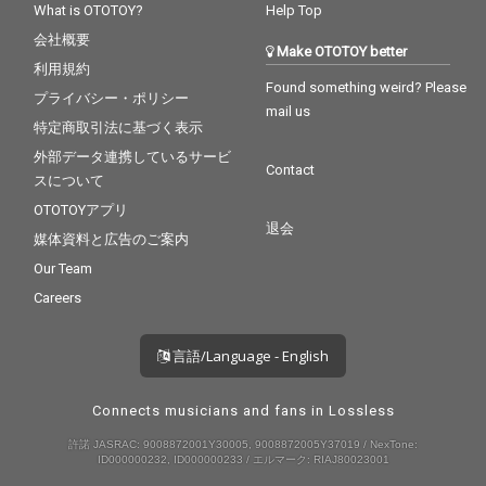
What is OTOTOY?
Help Top
会社概要
Make OTOTOY better
利用規約
Found something weird? Please
プライバシー・ポリシー
mail us
特定商取引法に基づく表示
外部データ連携しているサービ
Contact
スについて
OTOTOYアプリ
退会
媒体資料と広告のご案内
Our Team
Careers
言語/Language - English
Connects musicians and fans in Lossless
許諾 JASRAC: 9008872001Y30005, 9008872005Y37019 / NexTone:
ID000000232, ID000000233 / エルマーク: RIAJ80023001