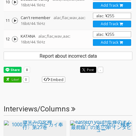
10
16bit/44.1kHz
Add Track
Can't remember
alac,flac,wav,aac:
11
16bit/44.1kHz
Add Track
KATANA
alac,flac,wav,aac:
12
16bit/44.1kHz
Add Track
Report about incorrect data
Post
-
Embed
Like!
0
Interviews/Columns