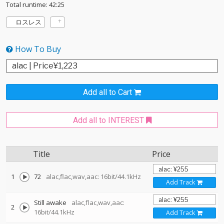
Total runtime: 42:25
ロスレス
How To Buy
Add all to Cart
Add all to INTEREST
Title
Price
1
72
alac,flac,wav,aac: 16bit/44.1kHz
Add Track
Still awake
alac,flac,wav,aac:
2
16bit/44.1kHz
Add Track