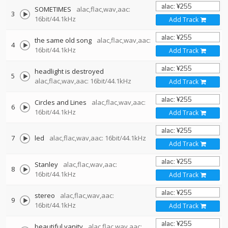
SOMETIMES
alac,flac,wav,aac:
3
16bit/44.1kHz
Add Track
the same old song
alac,flac,wav,aac:
4
16bit/44.1kHz
Add Track
headlight is destroyed
5
alac,flac,wav,aac: 16bit/44.1kHz
Add Track
Circles and Lines
alac,flac,wav,aac:
6
16bit/44.1kHz
Add Track
7
led
alac,flac,wav,aac: 16bit/44.1kHz
Add Track
Stanley
alac,flac,wav,aac:
8
16bit/44.1kHz
Add Track
stereo
alac,flac,wav,aac:
9
16bit/44.1kHz
Add Track
beautiful vanity
alac,flac,wav,aac: