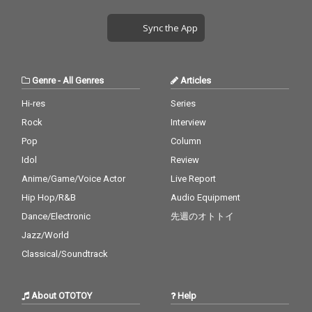
Sync the App
Genre
-
All Genres
Articles
Hi-res
Series
Rock
Interview
Pop
Column
Idol
Review
Anime/Game/Voice Actor
Live Report
Hip Hop/R&B
Audio Equipment
Dance/Electronic
先週のオトトイ
Jazz/World
Classical/Soundtrack
About OTOTOY
Help