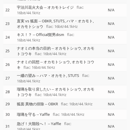
宇治川花火大会
--
オカモトレイジ
flac:
22
N/A
16bit/44.1kHz
直実 vs 狐面
--
OBKR
STUTS
ハマ・オカモト
23
N/A
オカモトショウ
flac: 16bit/44.1kHz
キス！？
--
Official髭男dism
flac:
24
N/A
16bit/44.1kHz
ナオミの本当の目的
--
オカモトショウ
オカモ
25
N/A
トコウキ
flac: 16bit/44.1kHz
ナオミの回想
--
オカモトショウ
オカモトコウ
26
N/A
キ
flac: 16bit/44.1kHz
一縷の望み
--
ハマ・オカモト
STUTS
flac:
27
N/A
16bit/44.1kHz
瑠璃を取り戻したい
--
オカモトショウ
オカモ
28
N/A
トコウキ
flac: 16bit/44.1kHz
29
狐面 異物の排除
--
OBKR
flac: 16bit/44.1kHz
N/A
30
瑠璃を守る
--
Yaffle
flac: 16bit/44.1kHz
N/A
急げ！大階段へ！
--
Yaffle
flac:
31
N/A
16bit/44.1kHz