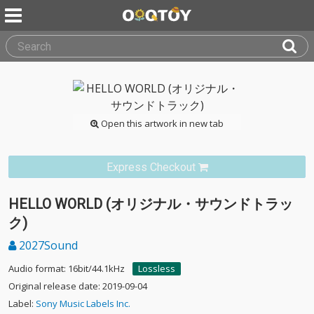
Open this artwork in new tab
Express Checkout
HELLO WORLD (オリジナル・サウンドトラッ
ク)
2027Sound
Audio format: 16bit/44.1kHz
Lossless
Original release date: 2019-09-04
Label:
Sony Music Labels Inc.