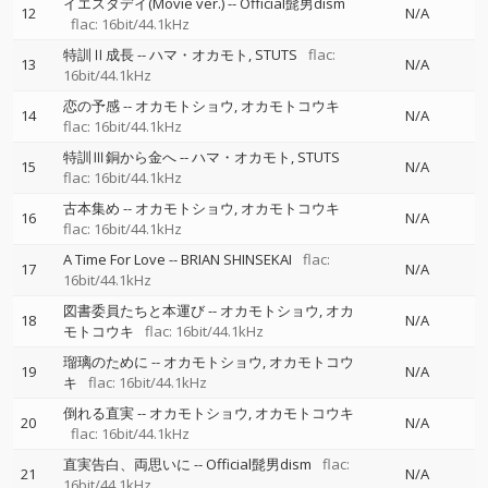
イエスタデイ(Movie ver.)
--
Official髭男dism
12
N/A
flac: 16bit/44.1kHz
特訓Ⅱ成長
--
ハマ・オカモト
STUTS
flac:
13
N/A
16bit/44.1kHz
恋の予感
--
オカモトショウ
オカモトコウキ
14
N/A
flac: 16bit/44.1kHz
特訓Ⅲ銅から金へ
--
ハマ・オカモト
STUTS
15
N/A
flac: 16bit/44.1kHz
古本集め
--
オカモトショウ
オカモトコウキ
16
N/A
flac: 16bit/44.1kHz
A Time For Love
--
BRIAN SHINSEKAI
flac:
17
N/A
16bit/44.1kHz
図書委員たちと本運び
--
オカモトショウ
オカ
18
N/A
モトコウキ
flac: 16bit/44.1kHz
瑠璃のために
--
オカモトショウ
オカモトコウ
19
N/A
キ
flac: 16bit/44.1kHz
倒れる直実
--
オカモトショウ
オカモトコウキ
20
N/A
flac: 16bit/44.1kHz
直実告白、両思いに
--
Official髭男dism
flac:
21
N/A
16bit/44.1kHz