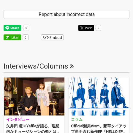
Report about incorrect data
Post
-
Embed
Like!
0
Interviews/Columns
インタビュー
コラム
矢井田 瞳 × Yaffleが語る、理想
Official髭男dism、豪華タイアッ
的なミュージシャンの姿とは？
プ曲を含む新作EP『HELLO EP』