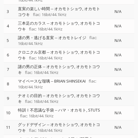
16bit/44.1kHz
直実の楽しい時間
--
オカモトショウ
オカモト
3
N/A
コウキ
flac: 16bit/44.1kHz
三本足のカラス
--
オカモトショウ
オカモトコ
4
N/A
ウキ
flac: 16bit/44.1kHz
謎の男・逃げる直実
--
オカモトレイジ
flac:
5
N/A
16bit/44.1kHz
クロニクル京都
--
オカモトショウ
オカモトコ
6
N/A
ウキ
flac: 16bit/44.1kHz
謎の男の正体
--
オカモトショウ
オカモトコウ
7
N/A
キ
flac: 16bit/44.1kHz
マイペースな瑠璃
--
BRIAN SHINSEKAI
flac:
8
N/A
16bit/44.1kHz
ナオミの目的
--
オカモトショウ
オカモトコウ
9
N/A
キ
flac: 16bit/44.1kHz
特訓Ⅰ不思議な手袋
--
ハマ・オカモト
STUTS
10
N/A
flac: 16bit/44.1kHz
グッドデザイン
--
オカモトショウ
オカモトコ
11
N/A
ウキ
flac: 16bit/44.1kHz