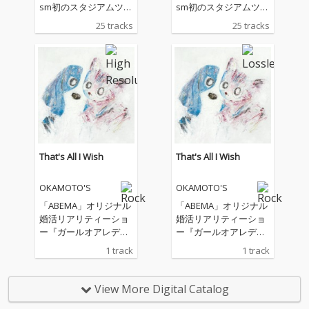
sm初のスタジアムツア
sm初のスタジアムツア
ー〈OFFICIAL HIGE DA
ー〈OFFICIAL HIGE DA
25 tracks
25 tracks
NDISM LIVE at STADIU
NDISM LIVE at STADIU
M 2025〉のツアーファ
M 2025〉のツアーファ
イナル公演となる、20
イナル公演となる、20
25年6月1日に日産スタ
25年6月1日に日産スタ
ジアムでのライブを完
ジアムでのライブを完
全収録。本公演を劇場
全収録。本公演を劇場
版として編集された映
版として編集された映
画は日本国内外で公開
画は日本国内外で公開
され、10万人を動員。
され、10万人を動員。
That's All I Wish
That's All I Wish
OKAMOTO'S
OKAMOTO'S
「ABEMA」オリジナル
「ABEMA」オリジナル
婚活リアリティーショ
婚活リアリティーショ
ー『ガールオアレディ
ー『ガールオアレディ
3』主題歌
3』主題歌
1 track
1 track
View More Digital Catalog