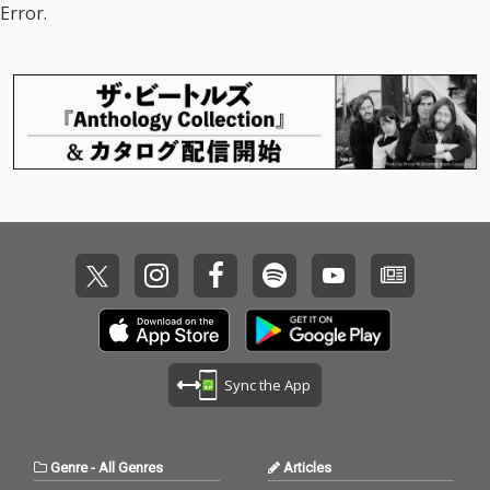
Error.
Sync the App
Genre
-
All Genres
Articles