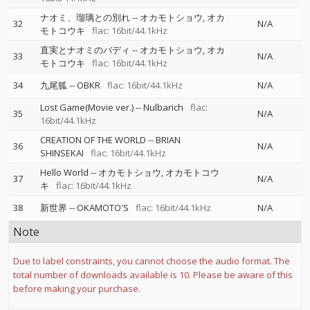
ナオミ、瑠璃との別れ
--
オカモトショウ
オカ
32
N/A
モトコウキ
flac: 16bit/44.1kHz
直実とナオミのバディ
--
オカモトショウ
オカ
33
N/A
モトコウキ
flac: 16bit/44.1kHz
34
九尾狐
--
OBKR
flac: 16bit/44.1kHz
N/A
Lost Game(Movie ver.)
--
Nulbarich
flac:
35
N/A
16bit/44.1kHz
CREATION OF THE WORLD
--
BRIAN
36
N/A
SHINSEKAI
flac: 16bit/44.1kHz
Hello World
--
オカモトショウ
オカモトコウ
37
N/A
キ
flac: 16bit/44.1kHz
38
新世界
--
OKAMOTO'S
flac: 16bit/44.1kHz
N/A
Note
Due to label constraints, you cannot choose the audio format. The
total number of downloads available is 10. Please be aware of this
before making your purchase.