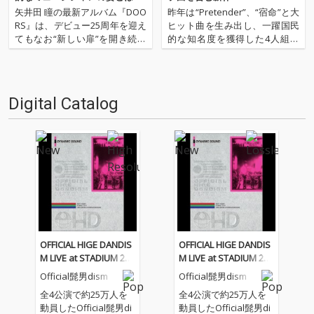
──ミュージシャンとプロデュー
配信開始!
矢井田 瞳の最新アルバム『DOO
昨年は“Pretender”、“宿命”と大
サー、二つの視点が交錯する対
RS』は、デビュー25周年を迎え
ヒット曲を生み出し、一躍国民
談
てもなお“新しい扉”を開き続け
的な知名度を獲得した4人組ピ
る挑戦的な姿勢が色濃く表れた
アノ・ロック・バンド、Official
作品だ。ドラマ『ゆりあ先生の
髭男dismが待望の新作EP『HEL
赤い糸』主題歌「アイノロイ」
LO EP』をリリース。フジテレ
では、矢井田自身の希望により
ビ系『めざましテレビ』テーマ
Digital Catalog
Yaffleがサウンド・プロデュー
ソング“HELLO”、2…
サーとして参加。…
OFFICIAL HIGE DANDIS
OFFICIAL HIGE DANDIS
M LIVE at STADIUM 202
M LIVE at STADIUM 202
5
5
Official髭男dism
Official髭男dism
全4公演で約25万人を
全4公演で約25万人を
動員したOfficial髭男di
動員したOfficial髭男di