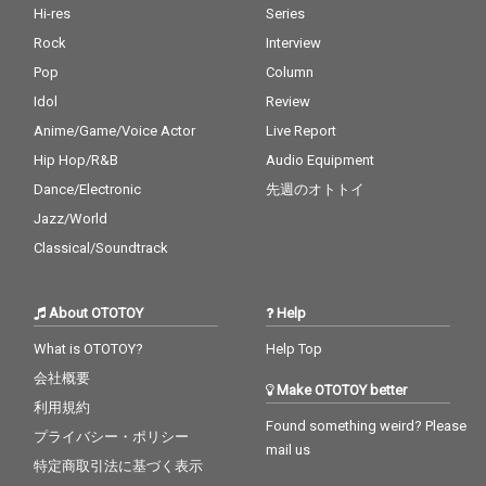
Hi-res
Series
Rock
Interview
Pop
Column
Idol
Review
Anime/Game/Voice Actor
Live Report
Hip Hop/R&B
Audio Equipment
Dance/Electronic
先週のオトトイ
Jazz/World
Classical/Soundtrack
About OTOTOY
Help
What is OTOTOY?
Help Top
会社概要
Make OTOTOY better
利用規約
Found something weird? Please
プライバシー・ポリシー
mail us
特定商取引法に基づく表示