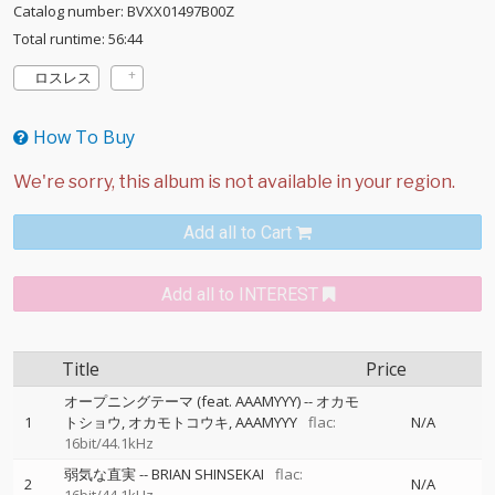
Catalog number: BVXX01497B00Z
Total runtime: 56:44
ロスレス
How To Buy
Add all to Cart
Add all to INTEREST
Title
Price
オープニングテーマ (feat. AAAMYYY)
--
オカモ
1
トショウ
オカモトコウキ
AAAMYYY
flac:
N/A
16bit/44.1kHz
弱気な直実
--
BRIAN SHINSEKAI
flac:
2
N/A