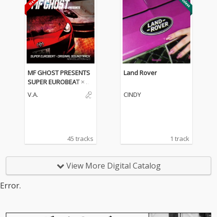
MF GHOST PRESENTS
Land Rover
SUPER EUROBEAT × O
RIGINAL SOUNDTRACK
V.A.
CINDY
NEW COLLECTION Vol.
3
45 tracks
1 track
View More Digital Catalog
Error.