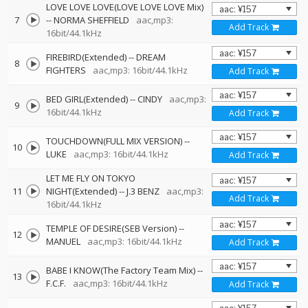
LOVE LOVE LOVE(LOVE LOVE LOVE Mix)
7
--
NORMA SHEFFIELD
aac,mp3:
Add Track
16bit/44.1kHz
FIREBIRD(Extended)
--
DREAM
8
FIGHTERS
aac,mp3: 16bit/44.1kHz
Add Track
BED GIRL(Extended)
--
CINDY
aac,mp3:
9
16bit/44.1kHz
Add Track
TOUCHDOWN(FULL MIX VERSION)
--
10
LUKE
aac,mp3: 16bit/44.1kHz
Add Track
LET ME FLY ON TOKYO
11
NIGHT(Extended)
--
J.3 BENZ
aac,mp3:
Add Track
16bit/44.1kHz
TEMPLE OF DESIRE(SEB Version)
--
12
MANUEL
aac,mp3: 16bit/44.1kHz
Add Track
BABE I KNOW(The Factory Team Mix)
--
13
F.C.F.
aac,mp3: 16bit/44.1kHz
Add Track