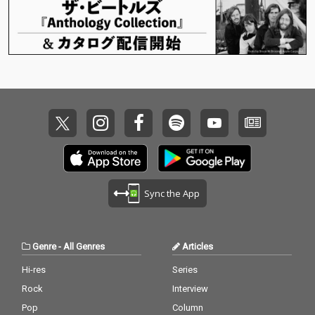
Sync the App
Genre
-
All Genres
Articles
Hi-res
Series
Rock
Interview
Pop
Column