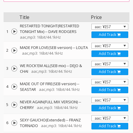
Title
Price
RESTARTED TONIGHT(RESTARTED
1
TONIGHT Mix)
--
DAVE RODGERS
Add Track
aac,mp3: 16bit/44.1kHz
MADE FOR LOVE(SEB version)
--
LOLITA
2
aac,mp3: 16bit/44.1kHz
Add Track
WE ROCK'EM ALL(SEB mix)
--
DEJO &
3
CHAI
aac,mp3: 16bit/44.1kHz
Add Track
MADE OUT OF FIRE(SEB version)
--
4
SEASTAR
aac,mp3: 16bit/44.1kHz
Add Track
NEVER AGAIN(FULL MIX VERSION)
--
5
CHERRY
aac,mp3: 16bit/44.1kHz
Add Track
SEXY GAUCHO(Extended)
--
FRANZ
6
TORNADO
aac,mp3: 16bit/44.1kHz
Add Track