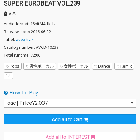
SUPER EUROBEAT VOL.239
V.A.
Audio format: 16bit/44.1kHz
Release date: 2016-06-22
Label:
avex trax
Catalog number: AVCD-10239
Total runtime: 72:06
Pops
男性ボーカル
女性ボーカル
Dance
Remix
How To Buy
Add all to Cart
Add all to INTEREST