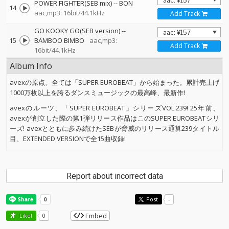
POWER FIGHTER(SEB mix)
--
BON
14
aac,mp3: 16bit/44.1kHz
Add Track
GO KOOKY GO(SEB version)
--
15
BAMBOO BIMBO
aac,mp3:
Add Track
16bit/44.1kHz
Album Info
avexの原点、全ては「SUPER EUROBEAT」から始まった。累計売上げ
1000万枚以上を誇るダンスミュージックの最高峰、最新作!
avexのルーツ、「SUPER EUROBEAT」シリーズVOL.239! 25年前、
avexが創立した際の第1弾リリース作品はこのSUPER EUROBEATシリ
ーズ! avexとともに歩み続けたSEBが脅威のリリース通算239タイトル
目、EXTENDED VERSIONで全15曲収録!
Report about incorrect data
Post
-
Embed
Like!
0