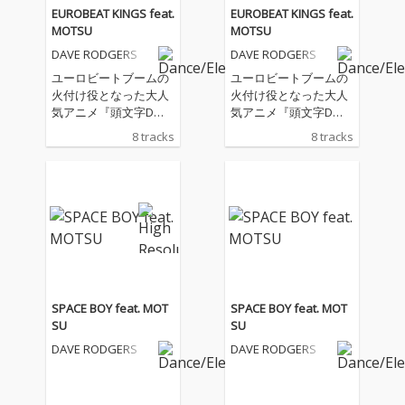
EUROBEAT KINGS feat.
EUROBEAT KINGS feat.
MOTSU
MOTSU
DAVE RODGERS
DAVE RODGERS
ユーロビートブームの
ユーロビートブームの
火付け役となった大人
火付け役となった大人
気アニメ『頭文字D』
気アニメ『頭文字D』
の後継作、しげの秀一
の後継作、しげの秀一
8 tracks
8 tracks
原作の新公道最速伝説
原作の新公道最速伝説
『MFゴースト』が2023
『MFゴースト』が2023
年10月よりアニメ放送
年10月よりアニメ放送
開始！ 日に日に熱量が
開始！ 日に日に熱量が
高まるユーロビートシ
高まるユーロビートシ
ーンを長年牽引してき
ーンを長年牽引してき
た、ユーロビートの帝
た、ユーロビートの帝
王“DAVE RODGERS”と
王“DAVE RODGERS”と
m.o.v.eの“MOTSU”！
m.o.v.eの“MOTSU”！
ユーロビート業界を牽
ユーロビート業界を牽
SPACE BOY feat. MOT
SPACE BOY feat. MOT
引してきたレジェンド
引してきたレジェンド
SU
SU
2名による夢のコラボ
2名による夢のコラボ
DAVE RODGERS
DAVE RODGERS
アルバムが実現！ 全世
アルバムが実現！ 全世
界の頭文字D&ユーロビ
界の頭文字D&ユーロビ
ートファン必聴の1
ートファン必聴の1
枚！
枚！