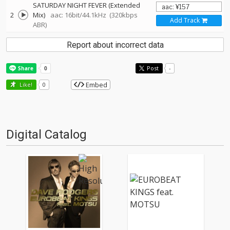
SATURDAY NIGHT FEVER (Extended
2
Mix)
aac: 16bit/44.1kHz
(320kbps
Add Track
ABR)
Report about incorrect data
Post
-
Embed
Like!
0
Digital Catalog