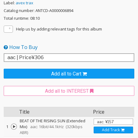
Label:
avex trax
Catalog number: ANTCD-A0000006894
Total runtime: 08:10
Help us by adding relevant tags for this album
How To Buy
Add all to Cart
Add all to INTEREST
Title
Price
BEAT OF THE RISING SUN (Extended
1
Mix)
aac: 16bit/44.1kHz
(320kbps
Add Track
ABR)