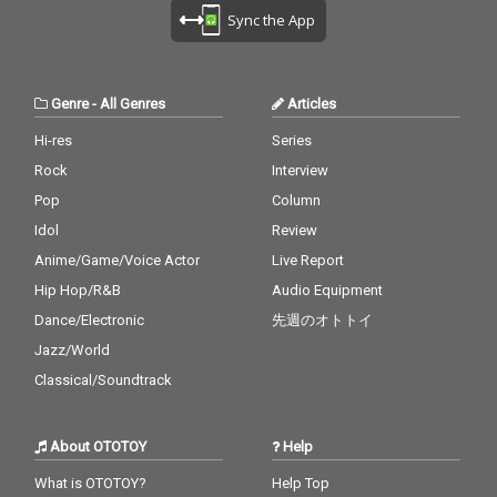
Sync the App
Genre
-
All Genres
Articles
Hi-res
Series
Rock
Interview
Pop
Column
Idol
Review
Anime/Game/Voice Actor
Live Report
Hip Hop/R&B
Audio Equipment
Dance/Electronic
先週のオトトイ
Jazz/World
Classical/Soundtrack
About OTOTOY
Help
What is OTOTOY?
Help Top