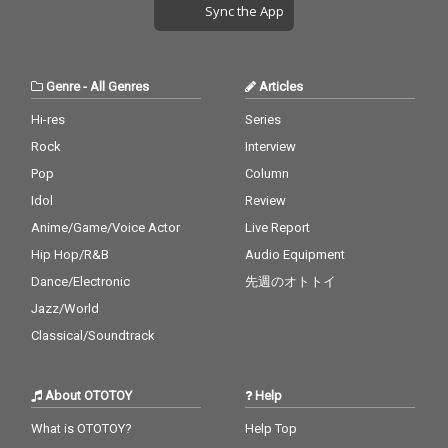
Sync the App
Genre
-
All Genres
Articles
Hi-res
Series
Rock
Interview
Pop
Column
Idol
Review
Anime/Game/Voice Actor
Live Report
Hip Hop/R&B
Audio Equipment
Dance/Electronic
先週のオトトイ
Jazz/World
Classical/Soundtrack
About OTOTOY
Help
What is OTOTOY?
Help Top