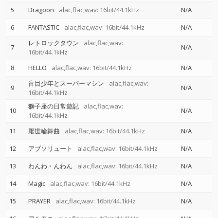
5
Dragoon
alac,flac,wav: 16bit/44.1kHz
N/A
6
FANTASTIC
alac,flac,wav: 16bit/44.1kHz
N/A
レトロックタウン
alac,flac,wav:
7
N/A
16bit/44.1kHz
8
HELLO
alac,flac,wav: 16bit/44.1kHz
N/A
盲目少年とスーパーマシン
alac,flac,wav:
9
N/A
16bit/44.1kHz
獅子座の日常遊記
alac,flac,wav:
10
N/A
16bit/44.1kHz
11
厭世輪舞曲
alac,flac,wav: 16bit/44.1kHz
N/A
12
アブソリュート
alac,flac,wav: 16bit/44.1kHz
N/A
13
わんわ・んわん
alac,flac,wav: 16bit/44.1kHz
N/A
14
Magic
alac,flac,wav: 16bit/44.1kHz
N/A
15
PRAYER
alac,flac,wav: 16bit/44.1kHz
N/A