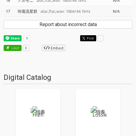
16
アルモニ
alac,flac,wav: 16bit/44.1kHz
N/A
17
玲瓏流星群
alac,flac,wav: 16bit/44.1kHz
N/A
Report about incorrect data
Post
-
Embed
Like!
0
Digital Catalog