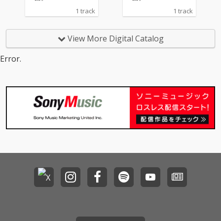
1 track
1 track
View More Digital Catalog
Error.