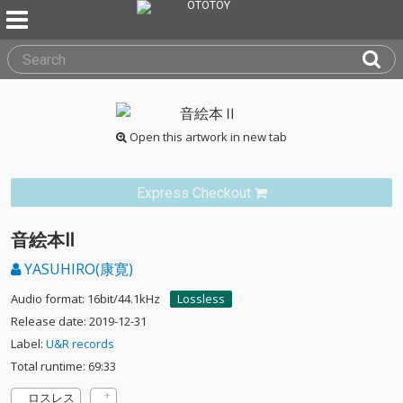
Open this artwork in new tab
Express Checkout
音絵本Ⅱ
YASUHIRO(康寛)
Audio format: 16bit/44.1kHz
Lossless
Release date: 2019-12-31
Label:
U&R records
Total runtime: 69:33
ロスレス