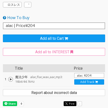
ロスレス
How To Buy
Add all to Cart
Add all to INTEREST
Title
Price
魔法少年
alac,flac,wav,aac,mp3:
1
16bit/44.1kHz
Add Track
Report about incorrect data
Post
-