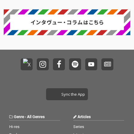
Sync the App
Genre
-
All Genres
Articles
Hi-res
Series