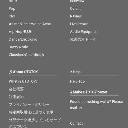
Rock
Interview
Pop
Column
Idol
Review
Anime/Game/Voice Actor
Live Report
Hip Hop/R&B
Audio Equipment
Dance/Electronic
先週のオトトイ
Jazz/World
Classical/Soundtrack
About OTOTOY
Help
What is OTOTOY?
Help Top
会社概要
Make OTOTOY better
利用規約
Found something weird? Please
プライバシー・ポリシー
mail us
特定商取引法に基づく表示
外部データ連携しているサービ
Contact
スについて