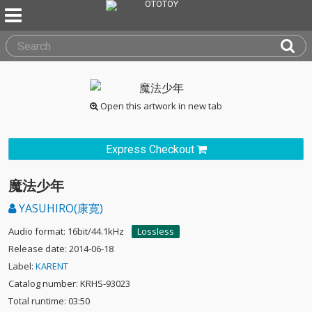
Open this artwork in new tab
Express Checkout
魔法少年
YASUHIRO(康寛)
Audio format: 16bit/44.1kHz
Lossless
Release date: 2014-06-18
Label:
KARENT
Catalog number: KRHS-93023
Total runtime: 03:50