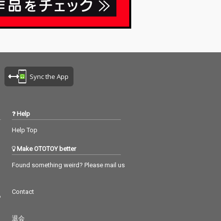
Sync the App
Help
Help Top
Make OTOTOY better
Found something weird? Please mail us
Contact
つ
退会