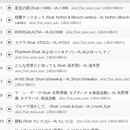
1
星見の唄 (feat. r-906)
--
IA
r-906
alac,flac,wav,aac: 24bit/48kHz
残響ディスタンス (feat. hirihiri & lilbesh ramko)
--
IA
hirihiri
lilbesh
2
ramko
alac,flac,wav,aac: 24bit/48kHz
3
INTERGALACTIA
--
IA GLOWB
alac,flac,wav,aac: 24bit/48kHz
4
カグラ (feat. ATOLS)
--
IA
ATOLS
alac,flac,wav,aac: 24bit/48kHz
Phantom (feat. ゆよゆっぺ & ナノ)
--
IA
ゆよゆっぺ
ナノ
5
alac,flac,wav,aac: 24bit/48kHz
どんな世界だと知っても (feat. 湯木慧)
--
IA
湯木慧
6
alac,flac,wav,aac: 24bit/48kHz
IA10S (feat. Shun Ishiwaka)
--
IA
Shun Ishiwaka
alac,flac,wav,aac
7
24bit/48kHz
ラ・ン・デ・ヴ (feat. 矢野博康, タグチハナ & 南波志帆)
--
IA
矢野博
8
康
タグチハナ
南波志帆
alac,flac,wav,aac: 24bit/48kHz
ブルーで溶かして。 (feat. s-num & Eye)
--
IA
s-num
Eye
9
alac,flac,wav,aac: 24bit/48kHz
10
廻転 (feat. ちいたな)
--
IA
ちいたな
alac,flac,wav,aac: 24bit/48kHz