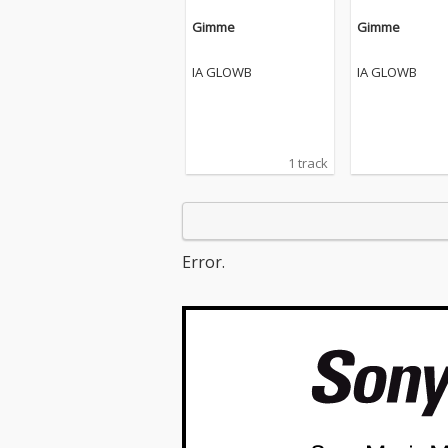
Gimme
Gimme
IA GLOWB
IA GLOWB
1 track
Error.