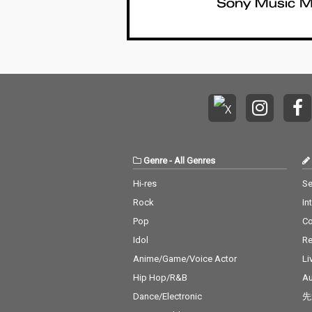
Genre
-
All Genres
Hi-res
Se
Rock
In
Pop
C
Idol
Re
Anime/Game/Voice Actor
Li
Hip Hop/R&B
Au
Dance/Electronic
先