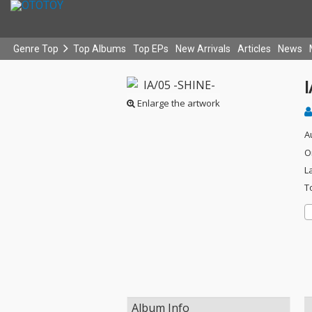
Genre Top
Top Albums
Top EPs
New Arrivals
Articles
News
Enlarge the artwork
A
O
L
T
Album Info