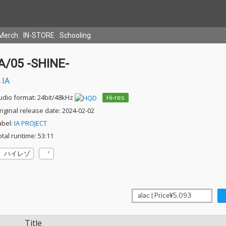
Merch
IN-STORE
Schooling
IA/05 -SHINE-
IA
udio format: 24bit/48kHz
Hi-res
riginal release date: 2024-02-02
abel:
IA PROJECT
otal runtime: 53:11
ハイレゾ
Title