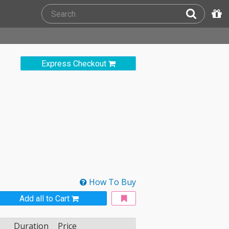
Express Checkout
How To Buy
Add all to Cart
Duration
Price