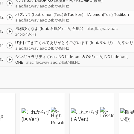
リバ (feat. YASUHIRO (康寛))
--
IA
YASUHIRO(康寛)
11
alac,flac,wav,aac: 24bit/48kHz
バズハラ (feat. emon (Tes.) & Tudiken)
--
IA
emon(Tes.)
Tudiken
12
alac,flac,wav,aac: 24bit/48kHz
風邪ひくなよ (feat. 石風呂)
--
IA
石風呂
alac,flac,wav,aac:
13
24bit/48kHz
U’まれてきてくれてありがとうございます (feat. やいり)
--
IA
やいり
14
alac,flac,wav,aac: 24bit/48kHz
シンギュラリティ (feat. INO hidefumi & OИE)
--
IA
INO hidefumi
15
OИE
alac,flac,wav,aac: 24bit/48kHz