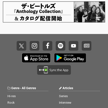
Sync the App
Genre
-
All Genres
Articles
Hi-res
Series
Rock
Interview