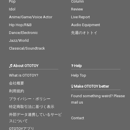
Pop
Column
Idol
Review
Anime/Game/Voice Actor
Live Report
Hip Hop/R&B
Audio Equipment
Dance/Electronic
先週のオトトイ
Jazz/World
Classical/Soundtrack
About OTOTOY
Help
What is OTOTOY?
Help Top
会社概要
Make OTOTOY better
利用規約
Found something weird? Please
プライバシー・ポリシー
mail us
特定商取引法に基づく表示
外部データ連携しているサービ
Contact
スについて
OTOTOYアプリ