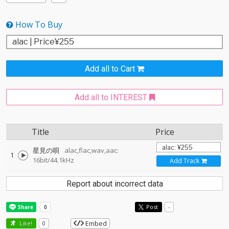
How To Buy
Add all to Cart
Add all to INTEREST
Title
Price
星見の唄
alac,flac,wav,aac:
1
16bit/44.1kHz
Add Track
Report about incorrect data
Post
-
Embed
Like!
0