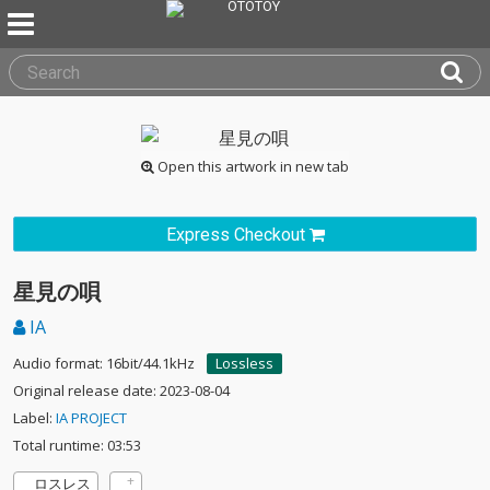
Open this artwork in new tab
Express Checkout
星見の唄
IA
Audio format: 16bit/44.1kHz
Lossless
Original release date: 2023-08-04
Label:
IA PROJECT
Total runtime: 03:53
ロスレス