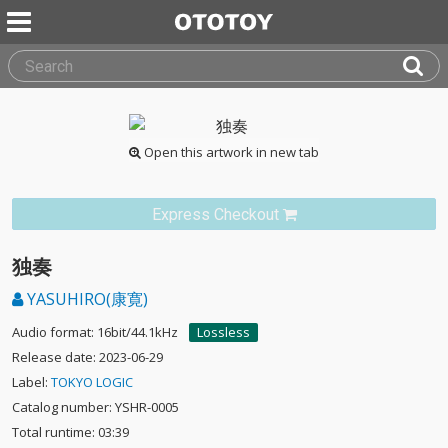
Open this artwork in new tab
Express Checkout
独奏
YASUHIRO(康寛)
Audio format: 16bit/44.1kHz
Lossless
Release date: 2023-06-29
Label:
TOKYO LOGIC
Catalog number: YSHR-0005
Total runtime: 03:39