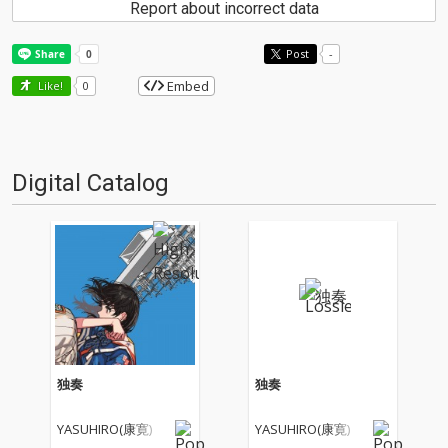
Report about incorrect data
Post
-
Embed
Like!
0
Digital Catalog
独奏
独奏
YASUHIRO(康寛)
YASUHIRO(康寛)