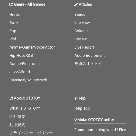
Genre
-
All Genres
Articles
Hi-res
Series
Rock
Interview
Pop
Column
Idol
Review
Anime/Game/Voice Actor
Live Report
Hip Hop/R&B
Audio Equipment
Dance/Electronic
先週のオトトイ
Jazz/World
Classical/Soundtrack
About OTOTOY
Help
What is OTOTOY?
Help Top
会社概要
Make OTOTOY better
利用規約
Found something weird? Please
プライバシー・ポリシー