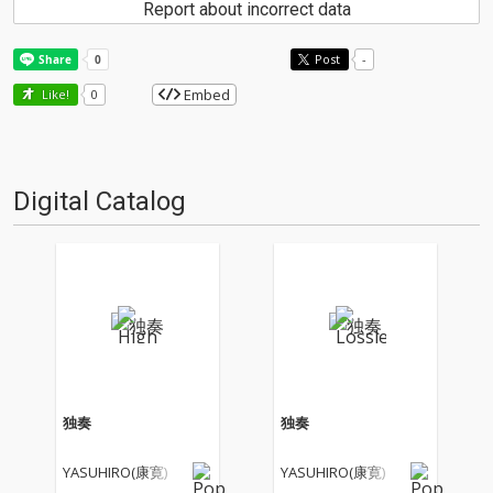
Report about incorrect data
Post
-
Embed
Like!
0
Digital Catalog
独奏
独奏
YASUHIRO(康寛)
YASUHIRO(康寛)