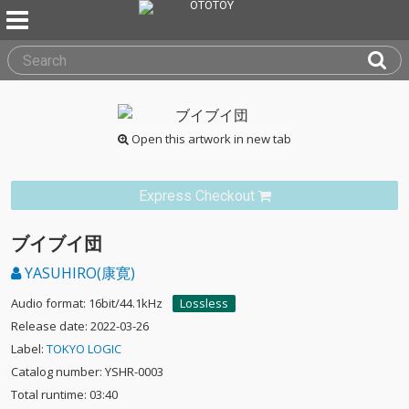
Open this artwork in new tab
Express Checkout
ブイブイ団
YASUHIRO(康寛)
Audio format: 16bit/44.1kHz
Lossless
Release date: 2022-03-26
Label:
TOKYO LOGIC
Catalog number: YSHR-0003
Total runtime: 03:40