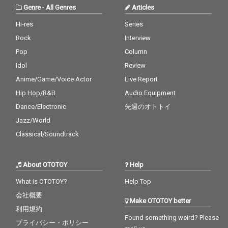
Genre
-
All Genres
Articles
Hi-res
Series
Rock
Interview
Pop
Column
Idol
Review
Anime/Game/Voice Actor
Live Report
Hip Hop/R&B
Audio Equipment
Dance/Electronic
先週のオトトイ
Jazz/World
Classical/Soundtrack
About OTOTOY
Help
What is OTOTOY?
Help Top
会社概要
Make OTOTOY better
利用規約
Found something weird? Please
プライバシー・ポリシー